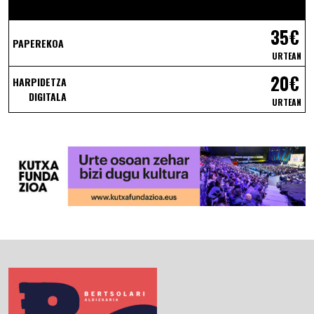
35€
PAPEREKOA
URTEAN
20€
HARPIDETZA
DIGITALA
URTEAN