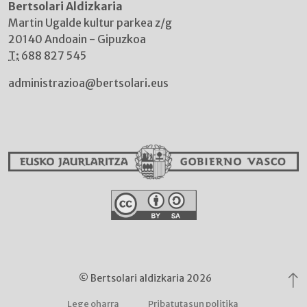
Bertsolari Aldizkaria
Martin Ugalde kultur parkea z/g
20140 Andoain - Gipuzkoa
T:
688 827 545
administrazioa@bertsolari.eus
© Bertsolari aldizkaria 2026
Lege oharra
Pribatutasun politika