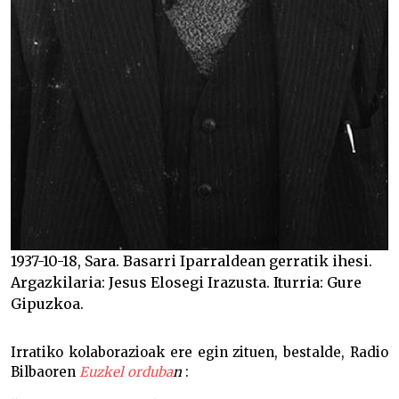
1937-10-18, Sara. Basarri Iparraldean gerratik ihesi.
Argazkilaria: Jesus Elosegi Irazusta. Iturria: Gure
Gipuzkoa.
Irratiko kolaborazioak ere egin zituen, bestalde, Radio
Bilbaoren
Euzkel orduba
n
: