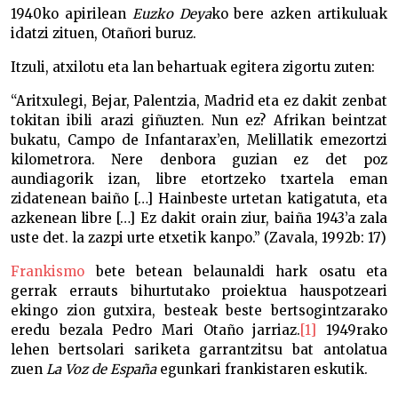
1940ko apirilean
Euzko
Deya
ko bere azken artikuluak
idatzi zituen, Otañori buruz.
Itzuli, atxilotu eta lan behartuak egitera zigortu zuten:
“Aritxulegi, Bejar, Palentzia, Madrid eta ez dakit zenbat
tokitan ibili arazi giñuzten. Nun ez? Afrikan beintzat
bukatu, Campo de Infantarax’en, Melillatik emezortzi
kilometrora. Nere denbora guzian ez det poz
aundiagorik izan, libre etortzeko txartela eman
zidatenean baiño […] Hainbeste urtetan katigatuta, eta
azkenean libre […] Ez dakit orain ziur, baiña 1943’a zala
uste det. la zazpi urte etxetik kanpo.” (Zavala, 1992b: 17)
Frankismo
bete betean belaunaldi hark osatu eta
gerrak errauts bihurtutako proiektua hauspotzeari
ekingo zion gutxira, besteak beste bertsogintzarako
eredu bezala Pedro Mari Otaño jarriaz.
[1]
1949rako
lehen bertsolari sariketa garrantzitsu bat antolatua
zuen
La Voz de España
egunkari frankistaren eskutik.