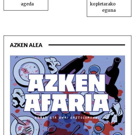
ageda
kopletarako
eguna
AZKEN ALEA