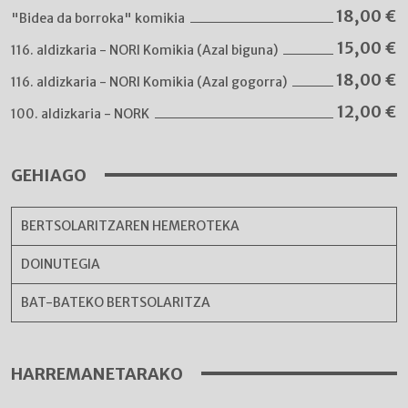
18,00
€
"Bidea da borroka" komikia
15,00
€
116. aldizkaria - NORI Komikia (Azal biguna)
18,00
€
116. aldizkaria - NORI Komikia (Azal gogorra)
12,00
€
100. aldizkaria - NORK
GEHIAGO
BERTSOLARITZAREN HEMEROTEKA
DOINUTEGIA
BAT-BATEKO BERTSOLARITZA
HARREMANETARAKO