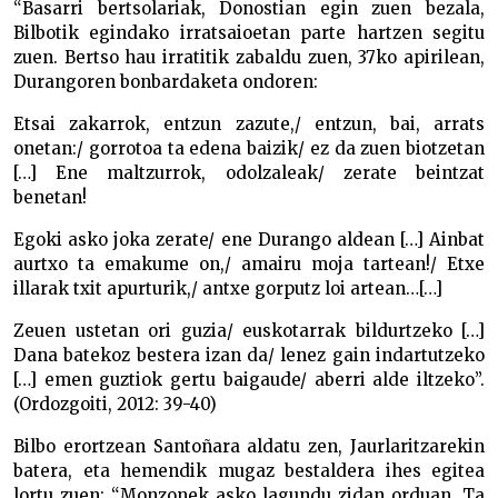
“Basarri bertsolariak, Donostian egin zuen bezala,
Bilbotik egindako irratsaioetan parte hartzen segitu
zuen. Bertso hau irratitik zabaldu zuen, 37ko apirilean,
Durangoren bonbardaketa ondoren:
Etsai zakarrok, entzun zazute,/ entzun, bai, arrats
onetan:/ gorrotoa ta edena baizik/ ez da zuen biotzetan
[…] Ene maltzurrok, odolzaleak/ zerate beintzat
benetan!
Egoki asko joka zerate/ ene Durango aldean […] Ainbat
aurtxo ta emakume on,/ amairu moja tartean!/ Etxe
illarak txit apurturik,/ antxe gorputz loi artean…[…]
Zeuen ustetan ori guzia/ euskotarrak bildurtzeko […]
Dana batekoz bestera izan da/ lenez gain indartutzeko
[…] emen guztiok gertu baigaude/ aberri alde iltzeko”.
(Ordozgoiti, 2012: 39-40)
Bilbo erortzean Santoñara aldatu zen, Jaurlaritzarekin
batera, eta hemendik mugaz bestaldera ihes egitea
lortu zuen: “Monzonek asko lagundu zidan orduan. Ta