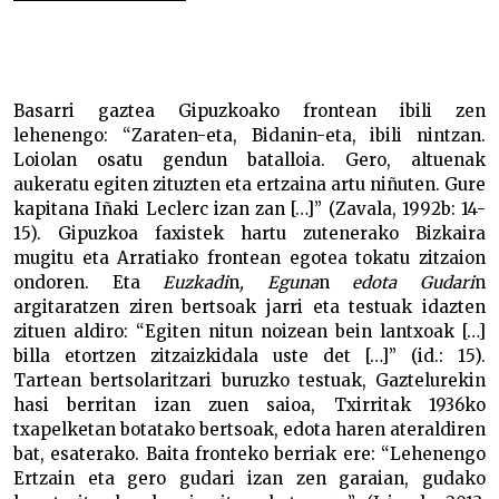
Erbestealditik trabajadoreetara Basarri –
Basarri gaztea Gipuzkoako frontean ibili zen
lehenengo: “Zaraten-eta, Bidanin-eta, ibili nintzan.
Loiolan osatu gendun batalloia. Gero, altuenak
aukeratu egiten zituzten eta ertzaina artu niñuten. Gure
kapitana Iñaki Leclerc izan zan […]” (Zavala, 1992b: 14-
15). Gipuzkoa faxistek hartu zutenerako Bizkaira
mugitu eta Arratiako frontean egotea tokatu zitzaion
ondoren. Eta
Euzkadi
n
, Eguna
n
edota Gudari
n
argitaratzen ziren bertsoak jarri eta testuak idazten
zituen aldiro: “Egiten nitun noizean bein lantxoak […]
billa etortzen zitzaizkidala uste det […]” (id.: 15).
Tartean bertsolaritzari buruzko testuak, Gaztelurekin
hasi berritan izan zuen saioa, Txirritak 1936ko
txapelketan botatako bertsoak, edota haren ateraldiren
bat, esaterako. Baita fronteko berriak ere: “Lehenengo
Ertzain eta gero gudari izan zen garaian, gudako