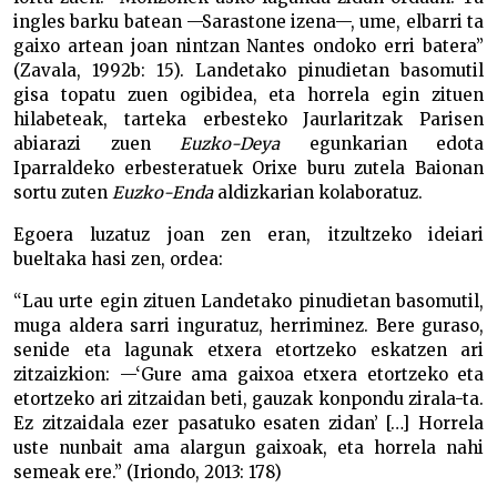
ingles barku batean —Sarastone izena—, ume, elbarri ta
gaixo artean joan nintzan Nantes ondoko erri batera”
(Zavala, 1992b: 15). Landetako pinudietan basomutil
gisa topatu zuen ogibidea, eta horrela egin zituen
hilabeteak, tarteka erbesteko Jaurlaritzak Parisen
abiarazi zuen
Euzko-Deya
egunkarian edota
Iparraldeko erbesteratuek Orixe buru zutela Baionan
sortu zuten
Euzko-Enda
aldizkarian kolaboratuz.
Egoera luzatuz joan zen eran, itzultzeko ideiari
bueltaka hasi zen, ordea:
“Lau urte egin zituen Landetako pinudietan basomutil,
muga aldera sarri inguratuz, herriminez. Bere guraso,
senide eta lagunak etxera etortzeko eskatzen ari
zitzaizkion: —‘Gure ama gaixoa etxera etortzeko eta
etortzeko ari zitzaidan beti, gauzak konpondu zirala-ta.
Ez zitzaidala ezer pasatuko esaten zidan’ […] Horrela
uste nunbait ama alargun gaixoak, eta horrela nahi
semeak ere.” (Iriondo, 2013: 178)