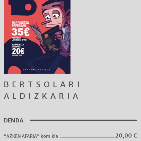
BERTSOLARI
ALDIZKARIA
DENDA
20,00
€
"AZKEN AFARIA" komikia