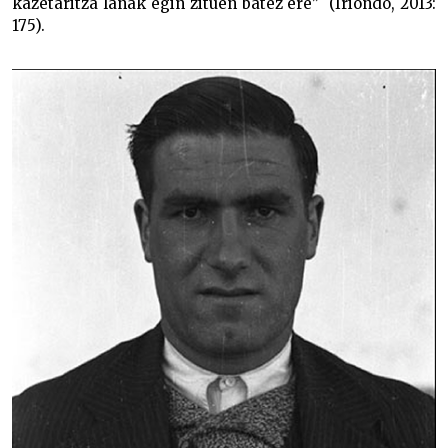
kazetaritza lanak egin zituen batez ere” (Iriondo, 2013:
175).