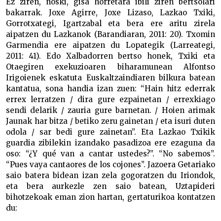
Ez ziren, noski, gisa horretara ibili ziren bertsolari
bakarrak. Joxe Agirre, Joxe Lizaso, Lazkao Txiki,
Gorrotxategi, Igartzabal eta bera ere aritu zirela
aipatzen du Lazkanok (Barandiaran, 2011: 20). Txomin
Garmendia ere aipatzen du Lopategik (Larreategi,
2011: 41). Edo Xalbadorren bertso honek, Txiki eta
Otaegiren exekuzioaren biharamunean Alfontso
Irigoienek eskatuta Euskaltzaindiaren bilkura batean
kantatua, sona handia izan zuen: “Hain hitz ederrak
errex lerratzen / dira gure ezpainetan / errexkiago
sendi delarik / zauria gure barnetan. / Hoien arimak
Jaunak har bitza / betiko zeru gainetan / eta isuri duten
odola / sar bedi gure zainetan”. Eta Lazkao Txikik
guardia zibilekin izandako pasadizoa ere ezaguna da
oso: “¿Y qué van a cantar ustedes?”. “No sabemos”.
“Pues vaya cantaores de los cojones”. Jazoera Getariako
saio batera bidean izan zela gogoratzen du Iriondok,
eta bera aurkezle zen saio batean, Uztapideri
bihotzekoak eman zion hartan, gertaturikoa kontatzen
du: