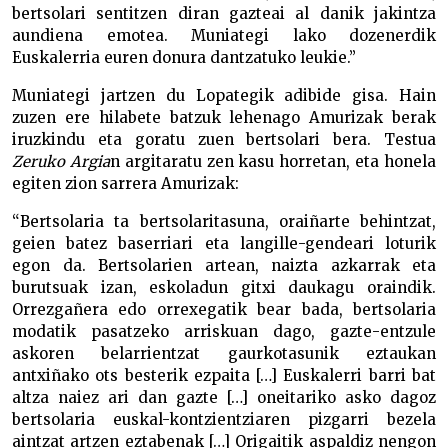
bertsolari sentitzen diran gazteai al danik jakintza
aundiena emotea. Muniategi lako dozenerdik
Euskalerria euren donura dantzatuko leukie.”
Muniategi jartzen du Lopategik adibide gisa. Hain
zuzen ere hilabete batzuk lehenago Amurizak berak
iruzkindu eta goratu zuen bertsolari bera. Testua
Zeruko Argia
n argitaratu zen kasu horretan, eta honela
egiten zion sarrera Amurizak:
“Bertsolaria ta bertsolaritasuna, oraiñarte behintzat,
geien batez baserriari eta langille-gendeari loturik
egon da. Bertsolarien artean, naizta azkarrak eta
burutsuak izan, eskoladun gitxi daukagu oraindik.
Orrezgañera edo orrexegatik bear bada, bertsolaria
modatik pasatzeko arriskuan dago, gazte-entzule
askoren belarrientzat gaurkotasunik eztaukan
antxiñako ots besterik ezpaita […] Euskalerri barri bat
altza naiez ari dan gazte […] oneitariko asko dagoz
bertsolaria euskal-kontzientziaren pizgarri bezela
aintzat artzen eztabenak […] Origaitik aspaldiz nengon