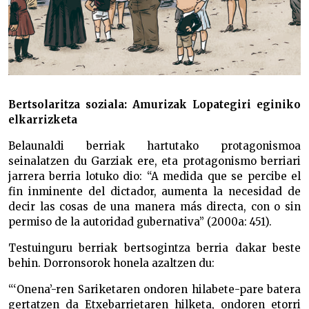
Bertsolaritza soziala: Amurizak Lopategiri eginiko
elkarrizketa
Belaunaldi berriak hartutako protagonismoa
seinalatzen du Garziak ere, eta protagonismo berriari
jarrera berria lotuko dio: “A medida que se percibe el
fin inminente del dictador, aumenta la necesidad de
decir las cosas de una manera más directa, con o sin
permiso de la autoridad gubernativa” (2000a: 451).
Testuinguru berriak bertsogintza berria dakar beste
behin. Dorronsorok honela azaltzen du:
“‘Onena’-ren Sariketaren ondoren hilabete-pare batera
gertatzen da Etxebarrietaren hilketa, ondoren etorri