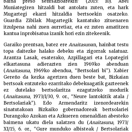
baina preso sentsazioarekin” (2015: 10). Abel
Muniategiren hitzaldi bat antolatu zuten, eta hark
Mugartegi ekarri hitzaldia bertsoekin osatzeko.
Guardia Zibilak Mugartegik kantatuko zituenaren
itzulpena nahi zuen aurretiaz, eta ez zuten amatitzen
kantua inprobisatua izanik hori ezin zitekeenik.
Garaiko prentsan, batez ere
Anaitasun
an, hainbat testu
topa daitezke halako debeku eta zigorrak salatuaz.
Arantza Lasak, esaterako, Azpillagari eta Lopategiri
elkartasuna adierazten zien 1969ko abenduan
(
Anaitasuna
, 1969ko abendua, “Bertsolari bi”). Xabier
Gereño da kezka agertzen duen beste bat, Bizkaian
bertsoak entzuteko ezarritako debekuagatik gazteenek
ez dutelako bertsolaritza ezagutzeko modurik
(
Anaitasuna
, 1973/I/30, 9. or., “Neure lantokitik atala /
Bertsolariak”). Edo Armendaritz izenordearekin
sinatutakoan Bizkaiko gobernadoreak bertsolariei
Durangoko Azokan eta Azkueren omenaldian abesteko
baimena ukatu diela salatzen du (
Anaitasuna
, 1973/
XI/15, 6. or., “Gure munduko albisteak / Bertsolariak