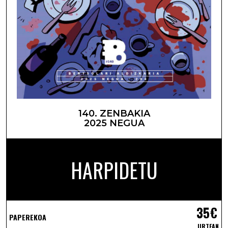
140. ZENBAKIA
2025 NEGUA
HARPIDETU
35€
PAPEREKOA
URTEAN