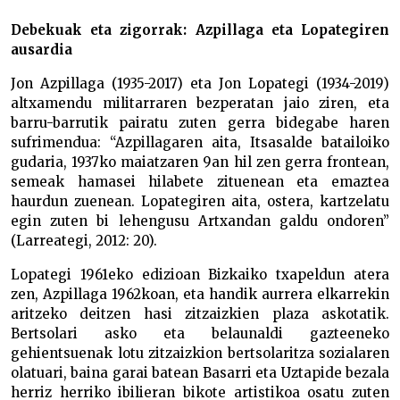
Debekuak eta zigorrak: Azpillaga eta Lopategiren
ausardia
Jon Azpillaga (1935-2017) eta Jon Lopategi (1934-2019)
altxamendu militarraren bezperatan jaio ziren, eta
barru-barrutik pairatu zuten gerra bidegabe haren
sufrimendua: “Azpillagaren aita, Itsasalde batailoiko
gudaria, 1937ko maiatzaren 9an hil zen gerra frontean,
semeak hamasei hilabete zituenean eta emaztea
haurdun zuenean. Lopategiren aita, ostera, kartzelatu
egin zuten bi lehengusu Artxandan galdu ondoren”
(Larreategi, 2012: 20).
Lopategi 1961eko edizioan Bizkaiko txapeldun atera
zen, Azpillaga 1962koan, eta handik aurrera elkarrekin
aritzeko deitzen hasi zitzaizkien plaza askotatik.
Bertsolari asko eta belaunaldi gazteeneko
gehientsuenak lotu zitzaizkion bertsolaritza sozialaren
olatuari, baina garai batean Basarri eta Uztapide bezala
herriz herriko ibilieran bikote artistikoa osatu zuten