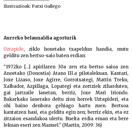
Ilustrazioak:
Patxi Gallego
Gorbatarik gabeko bertsolariak –
Aurreko belaunaldia agorturik
Uztapide
, ziklo honetako txapeldun handia, mutu
gelditu zen bertso-saio baten erdian:
“1972ko […] apirilaren 30a zen eta bertso saioa zen
Anoetako (Donostia) Atano III.a pilotalekuan. Kantari,
Joxe Lizaso, Joxe Agirre, Gorrotxategi, Mattin Treku,
Xalbador, Azpillaga, Lopategi eta zortziek ziharduten,
gai jartzaile lanetan, berriz, Joxe Mari Iriondo.
Bakarkako lanerako deitu zion horrek Uztapideri, eta
ohi baino denbora gehiago hartu zuen. Bertsoa
kantatzen hasi, eta gelditu egin zen; berriz ekin, eta ez
zitzaion esandakoa ulertu. Buelta erdia eman eta bere
lekuan eseri zen Manuel.” (Martin, 2009: 36)