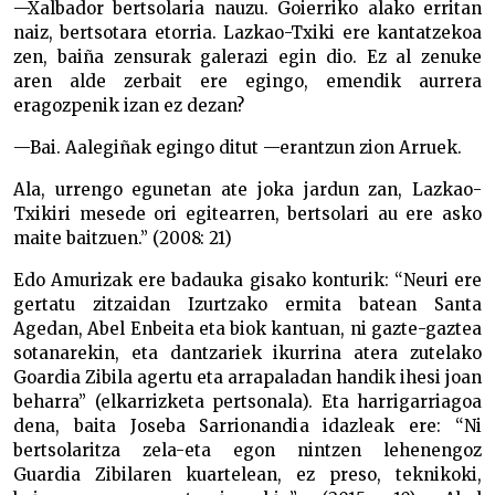
—Xalbador bertsolaria nauzu. Goierriko alako erritan
naiz, bertsotara etorria. Lazkao-Txiki ere kantatzekoa
zen, baiña zensurak galerazi egin dio. Ez al zenuke
aren alde zerbait ere egingo, emendik aurrera
eragozpenik izan ez dezan?
—Bai. Aalegiñak egingo ditut —erantzun zion Arruek.
Ala, urrengo egunetan ate joka jardun zan, Lazkao-
Txikiri mesede ori egitearren, bertsolari au ere asko
maite baitzuen.” (2008: 21)
Edo Amurizak ere badauka gisako konturik: “Neuri ere
gertatu zitzaidan Izurtzako ermita batean Santa
Agedan, Abel Enbeita eta biok kantuan, ni gazte-gaztea
sotanarekin, eta dantzariek ikurrina atera zutelako
Goardia Zibila agertu eta arrapaladan handik ihesi joan
beharra” (elkarrizketa pertsonala). Eta harrigarriagoa
dena, baita Joseba Sarrionandia idazleak ere: “Ni
bertsolaritza zela-eta egon nintzen lehenengoz
Guardia Zibilaren kuartelean, ez preso, teknikoki,