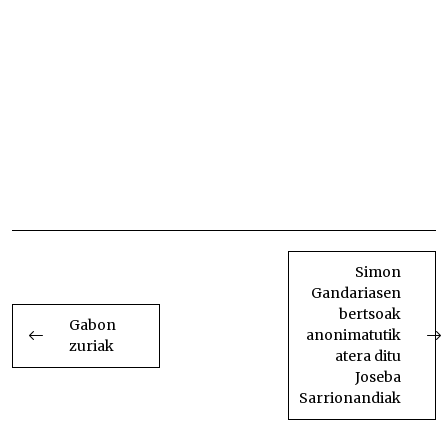
bertsolariak Gorbatarik gabeko bertsolariak
Gorbatarik gabeko bertsolariak Gorbatarik gabeko
bertsolariak Gorbatarik gabeko bertsolariak
Gorbatarik gabeko bertsolariak Gorbatarik gabeko
bertsolariak Gorbatarik gabeko bertsolariak
Gorbatarik gabeko bertsolariak Gorbatarik gabeko
bertsolariak Gorbatarik gabeko bertsolariak
Gorbatarik gabeko bertsolariak Gorbatarik gabeko
bertsolariak Gorbatarik gabeko bertsolariak
Gorbatarik gabeko bertsolariak Gorbatarik gabeko
bertsolariak Gorbatarik gabeko bertsolariak
BIDALKETETAN
ZEHAR
Simon
Gandariasen
NABIGATU
bertsoak
Gabon
anonimatutik
zuriak
atera ditu
Joseba
Sarrionandiak