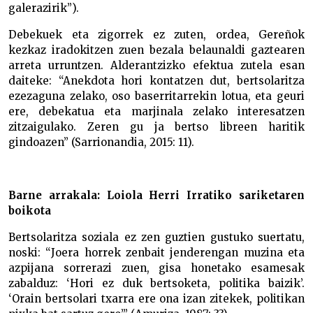
galerazirik”).
Debekuek eta zigorrek ez zuten, ordea, Gereñok
kezkaz iradokitzen zuen bezala belaunaldi gaztearen
arreta urruntzen. Alderantzizko efektua zutela esan
daiteke: “Anekdota hori kontatzen dut, bertsolaritza
ezezaguna zelako, oso baserritarrekin lotua, eta geuri
ere, debekatua eta marjinala zelako interesatzen
zitzaigulako. Zeren gu ja bertso libreen haritik
gindoazen” (Sarrionandia, 2015: 11).
Barne arrakala: Loiola Herri Irratiko sariketaren
boikota
Bertsolaritza soziala ez zen guztien gustuko suertatu,
noski: “Joera horrek zenbait jenderengan muzina eta
azpijana sorrerazi zuen, gisa honetako esamesak
zabalduz: ‘Hori ez duk bertsoketa, politika baizik’.
‘Orain bertsolari txarra ere ona izan zitekek, politikan