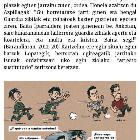
plazak egiten jarraitu zuten, ordea. Honela azaltzen du
Azpillagak: “Gu horretaraxe jarri ginen eta benga!
Guardia zibilak eta txibatoak bazter guztietan egoten
ziren. Baita Iparraldera joaten ginenean be. Askotan,
saio biharamunean tailerrera guardia zibilak agertu eta
koartelera, eta multa eta kristoa. Baina segi!”
(Barandiaran, 2011: 20). Kartzelan ere egin zituen egun
batzuk Lopategik, bertsotan egiteagatik jarritako
isunak ordaintzeari uko egin ziolako, “arresto
sustitutorio” zeritzona betetzen.