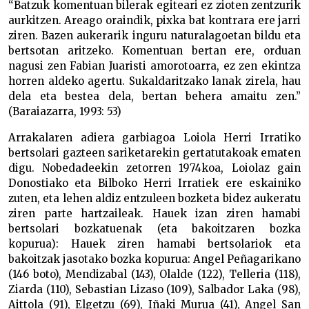
“Batzuk komentuan bilerak egiteari ez zioten zentzurik
aurkitzen. Areago oraindik, pixka bat kontrara ere jarri
ziren. Bazen aukerarik inguru naturalagoetan bildu eta
bertsotan aritzeko. Komentuan bertan ere, orduan
nagusi zen Fabian Juaristi amorotoarra, ez zen ekintza
horren aldeko agertu. Sukaldaritzako lanak zirela, hau
dela eta bestea dela, bertan behera amaitu zen.”
(Baraiazarra, 1993: 53)
Arrakalaren adiera garbiagoa Loiola Herri Irratiko
bertsolari gazteen sariketarekin gertatutakoak ematen
digu. Nobedadeekin zetorren 1974koa, Loiolaz gain
Donostiako eta Bilboko Herri Irratiek ere eskainiko
zuten, eta lehen aldiz entzuleen bozketa bidez aukeratu
ziren parte hartzaileak. Hauek izan ziren hamabi
bertsolari bozkatuenak (eta bakoitzaren bozka
kopurua): Hauek ziren hamabi bertsolariok eta
bakoitzak jasotako bozka kopurua: Angel Peñagarikano
(146 boto), Mendizabal (143), Olalde (122), Telleria (118),
Ziarda (110), Sebastian Lizaso (109), Salbador Laka (98),
Aittola (91), Elgetzu (69), Iñaki Murua (41), Angel San