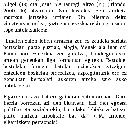
Migel (38) eta Jesus Mª Jauregi Altzo (35) (Iriondo,
2000: 10). Azaroaren 8an hastekoa zen sariketa
martxan jartzeko urriaren 31n bilerara deitu
zituztenean, ordea, gazteenen ezezkoarekin egin zuten
topo antolatzaileek:
“Ematen zuten lehen arrazoia zen ez zeudela sartuta
bertsolari gazte guztiak, alegia, ‘denak ala inor ez’.
Baina hori ezinezkoa zen guretzat, handiegia esku
artean geneukan liga formatuan egiteko. Bestalde,
bestelako formatu batekin ezinezkoa zitzaigun
entzuleen bozketak bideratzea, azpiegiturarik ere ez
geneukan bertsolari askoren arteko saio asko
antolatzeko…
Bigarren arrazoi bat ere gaineratu zuten orduan: ‘Gure
herria borrokan ari den bitartean, bizi den egoera
politiko eta sozialarekin, horrelako lehiaketa batean
parte hartzea fribolitate bat da’” (J.M. Iriondo,
elkarrizketa pertsonala)