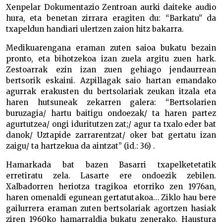
Xenpelar Dokumentazio Zentroan aurki daiteke audio
hura, eta benetan zirrara eragiten du: “Barkatu” da
txapeldun handiari ulertzen zaion hitz bakarra.
Medikuarengana eraman zuten saioa bukatu bezain
pronto, eta bihotzekoa izan zuela argitu zuen hark.
Zestoarrak ezin izan zuen gehiago jendaurrean
bertsorik eskaini. Azpillagak saio hartan emandako
agurrak erakusten du bertsolariak zeukan itzala eta
haren hutsuneak zekarren galera: “Bertsolarien
buruzagia/ hartu baitigu ondoezak/ ta haren partez
agurtutzea/ ongi iduritutzen zat;/ agur ta txalo eder bat
danok/ Uztapide zarrarentzat/ oker bat gertatu izan
zaigu/ ta hartzekua da aintzat” (id.: 36) .
Hamarkada bat bazen Basarri txapelketetatik
erretiratu zela. Lasarte ere ondoezik zebilen.
Xalbadorren heriotza tragikoa etorriko zen 1976an,
haren omenaldi egunean gertatutakoa… Ziklo hau bere
gailurrera eraman zuten bertsolariak agortzen hasiak
ziren 1960ko hamarraldia bukatu zenerako. Haustura