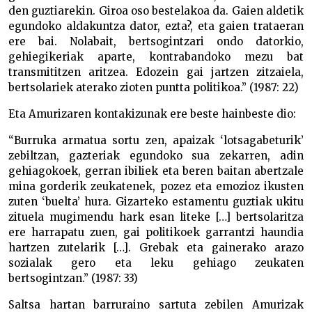
den guztiarekin. Giroa oso bestelakoa da. Gaien aldetik
egundoko aldakuntza dator, ezta?, eta gaien trataeran
ere bai. Nolabait, bertsogintzari ondo datorkio,
gehiegikeriak aparte, kontrabandoko mezu bat
transmititzen aritzea. Edozein gai jartzen zitzaiela,
bertsolariek aterako zioten puntta politikoa.” (1987: 22)
Eta Amurizaren kontakizunak ere beste hainbeste dio:
“Burruka armatua sortu zen, apaizak ‘lotsagabeturik’
zebiltzan, gazteriak egundoko sua zekarren, adin
gehiagokoek, gerran ibiliek eta beren baitan abertzale
mina gorderik zeukatenek, pozez eta emozioz ikusten
zuten ‘buelta’ hura. Gizarteko estamentu guztiak ukitu
zituela mugimendu hark esan liteke […] bertsolaritza
ere harrapatu zuen, gai politikoek garrantzi haundia
hartzen zutelarik […]. Grebak eta gainerako arazo
sozialak gero eta leku gehiago zeukaten
bertsogintzan.” (1987: 33)
Saltsa hartan barruraino sartuta zebilen Amurizak