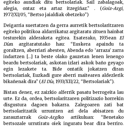
egiteko aundiak ditu bertsolariak. Sail zabalagoak,
alegia, ontaz eta artaz itzegiñaz.” . (
Goiz-Argi
,
1977/XI/05, “Bertso jaialdiak obetzeko”)
Deigarria suertatzen da gerra aurretik bertsolaritzaren
egiteko politikoa aldarrikatuz argitaratu zituen hainbat
testurekin alderaketa egitea. Esaterako, 1935ean
El
Día
n argitaratutako hau: “Euskera apaindu ta
goraltzen, aberriari abesten, Abenda edo ‘arraza’ zarra
indartzen […] ta beste olako gauzetan lenen lenengo
beardu bertsolariak, askotan izlari askok baño geyago
egin lezakete ta. Bide ontatik jokatzen diran
bertsolariak, Euzkadi gure aberri maitearen aldezlerik
bikañenak dira” (
El Día
, 1933/XII/22, “Bertsolariak”).
Bistan denez, ez zaizkio alferrik pasatu berrogeita lau
urte. Ez da, ordea, bertsolaritzaren politizazio horrekin
disgustura dagoen bakarra. Zalegoaren zati bat
bertsolaritzatik urruntzen ari dela abisatzen du
zarauztarrak
Goiz-Argi
ko artikuluan: “Benetako
bertsozale urrutiratu oiek inguratu bear dira berriro.