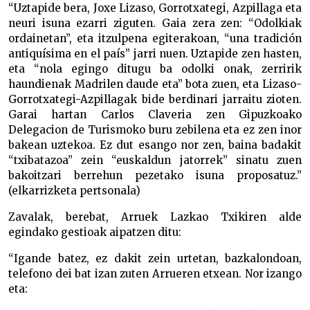
“Uztapide bera, Joxe Lizaso, Gorrotxategi, Azpillaga eta
neuri isuna ezarri ziguten. Gaia zera zen: “Odolkiak
ordainetan”, eta itzulpena egiterakoan, “una tradición
antiquísima en el país” jarri nuen. Uztapide zen hasten,
eta “nola egingo ditugu ba odolki onak, zerririk
haundienak Madrilen daude eta” bota zuen, eta Lizaso-
Gorrotxategi-Azpillagak bide berdinari jarraitu zioten.
Garai hartan Carlos Claveria zen Gipuzkoako
Delegacion de Turismoko buru zebilena eta ez zen inor
bakean uztekoa. Ez dut esango nor zen, baina badakit
“txibatazoa” zein “euskaldun jatorrek” sinatu zuen
bakoitzari berrehun pezetako isuna proposatuz.”
(elkarrizketa pertsonala)
Zavalak, berebat, Arruek Lazkao Txikiren alde
egindako gestioak aipatzen ditu:
“Igande batez, ez dakit zein urtetan, bazkalondoan,
telefono dei bat izan zuten Arrueren etxean. Nor izango
eta: