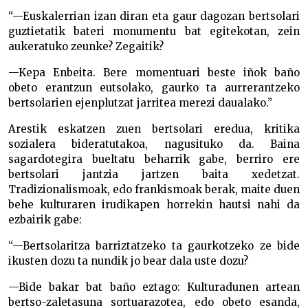
“—Euskalerrian izan diran eta gaur dagozan bertsolari
guztietatik bateri monumentu bat egitekotan, zein
aukeratuko zeunke? Zegaitik?
—Kepa Enbeita. Bere momentuari beste iñok baño
obeto erantzun eutsolako, gaurko ta aurrerantzeko
bertsolarien ejenplutzat jarritea merezi daualako.”
Arestik eskatzen zuen bertsolari eredua, kritika
sozialera bideratutakoa, nagusituko da. Baina
sagardotegira bueltatu beharrik gabe, berriro ere
bertsolari jantzia jartzen baita xedetzat.
Tradizionalismoak, edo frankismoak berak, maite duen
behe kulturaren irudikapen horrekin hautsi nahi da
ezbairik gabe:
“—Bertsolaritza barriztatzeko ta gaurkotzeko ze bide
ikusten dozu ta nundik jo bear dala uste dozu?
—Bide bakar bat baño eztago: Kulturadunen artean
bertso-zaletasuna sortuarazotea, edo obeto esanda,