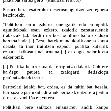
pixka bat sartuz gero’” (Amuriza, 1987: 33).
Basarri bera, esaterako, deseroso agertzen zen egoera
berriarekin:
“Politikan sartu ezkero, onengatik edo arengatik
egundokoak esan ezkero, txalorik zaratatsuenak
irabaziak […]. Berdin da bost xentimo balio ez duan
bertsoa bada […]. Beste batek mundukorik onena kanta
dezala, ta iñor iraintzen ezpadu, politika kutsurik
ezpadu, ixiltasun nabarmena […] ez dago txalorik eta
esker onik.
[…] Politika bearrezkoa da, errigintza dalarik. Guk ere
ba-degu geurea, ta txalogarri derizkiogu
gaiñontzekoek izatea.
Bertsolari jaialdi bat, ordea, ez da mitin bat bezela.
Bertsozale purrukatu diranak bertsoak entzutera joaten
dira, ta ez mitiña entzutera.
Politikari bere sailtxoa emanarren, andik kanpo