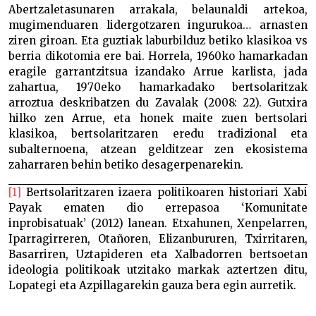
Abertzaletasunaren arrakala, belaunaldi artekoa,
mugimenduaren lidergotzaren ingurukoa… arnasten
ziren giroan. Eta guztiak laburbilduz betiko klasikoa vs
berria dikotomia ere bai. Horrela, 1960ko hamarkadan
eragile garrantzitsua izandako Arrue karlista, jada
zahartua, 1970eko hamarkadako bertsolaritzak
arroztua deskribatzen du Zavalak (2008: 22). Gutxira
hilko zen Arrue, eta honek maite zuen bertsolari
klasikoa, bertsolaritzaren eredu tradizional eta
subalternoena, atzean gelditzear zen ekosistema
zaharraren behin betiko desagerpenarekin.
[1]
Bertsolaritzaren izaera politikoaren historiari Xabi
Payak ematen dio errepasoa ‘Komunitate
inprobisatuak’ (2012) lanean. Etxahunen, Xenpelarren,
Iparragirreren, Otañoren, Elizanbururen, Txirritaren,
Basarriren, Uztapideren eta Xalbadorren bertsoetan
ideologia politikoak utzitako markak aztertzen ditu,
Lopategi eta Azpillagarekin gauza bera egin aurretik.
Gorbatarik gabeko bertsolariak Gorbatarik gabeko