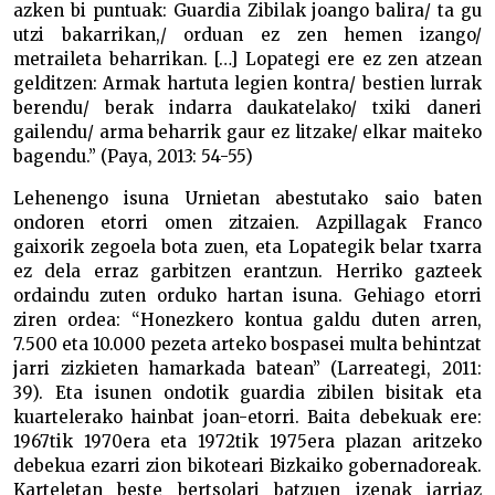
azken bi puntuak: Guardia Zibilak joango balira/ ta gu
utzi bakarrikan,/ orduan ez zen hemen izango/
metraileta beharrikan. […] Lopategi ere ez zen atzean
gelditzen: Armak hartuta legien kontra/ bestien lurrak
berendu/ berak indarra daukatelako/ txiki daneri
gailendu/ arma beharrik gaur ez litzake/ elkar maiteko
bagendu.” (Paya, 2013: 54-55)
Lehenengo isuna Urnietan abestutako saio baten
ondoren etorri omen zitzaien. Azpillagak Franco
gaixorik zegoela bota zuen, eta Lopategik belar txarra
ez dela erraz garbitzen erantzun. Herriko gazteek
ordaindu zuten orduko hartan isuna. Gehiago etorri
ziren ordea: “Honezkero kontua galdu duten arren,
7.500 eta 10.000 pezeta arteko bospasei multa behintzat
jarri zizkieten hamarkada batean” (Larreategi, 2011:
39). Eta isunen ondotik guardia zibilen bisitak eta
kuartelerako hainbat joan-etorri. Baita debekuak ere:
1967tik 1970era eta 1972tik 1975era plazan aritzeko
debekua ezarri zion bikoteari Bizkaiko gobernadoreak.
Karteletan beste bertsolari batzuen izenak jarriaz