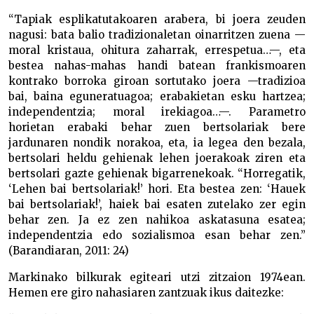
“Tapiak esplikatutakoaren arabera, bi joera zeuden
nagusi: bata balio tradizionaletan oinarritzen zuena —
moral kristaua, ohitura zaharrak, errespetua…—, eta
bestea nahas-mahas handi batean frankismoaren
kontrako borroka giroan sortutako joera —tradizioa
bai, baina eguneratuagoa; erabakietan esku hartzea;
independentzia; moral irekiagoa…—. Parametro
horietan erabaki behar zuen bertsolariak bere
jardunaren nondik norakoa, eta, ia legea den bezala,
bertsolari heldu gehienak lehen joerakoak ziren eta
bertsolari gazte gehienak bigarrenekoak. “Horregatik,
‘Lehen bai bertsolariak!’ hori. Eta bestea zen: ‘Hauek
bai bertsolariak!’, haiek bai esaten zutelako zer egin
behar zen. Ja ez zen nahikoa askatasuna esatea;
independentzia edo sozialismoa esan behar zen.”
(Barandiaran, 2011: 24)
Markinako bilkurak egiteari utzi zitzaion 1974ean.
Hemen ere giro nahasiaren zantzuak ikus daitezke: