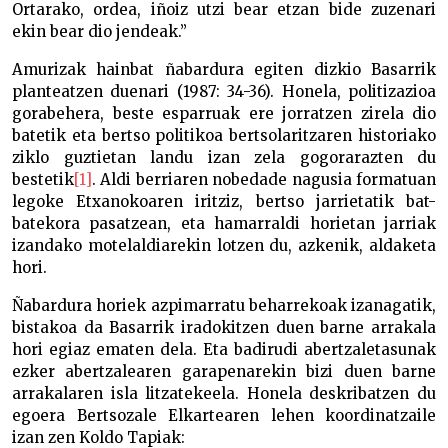
Ortarako, ordea, iñoiz utzi bear etzan bide zuzenari
ekin bear dio jendeak.”
Amurizak hainbat ñabardura egiten dizkio Basarrik
planteatzen duenari (1987: 34-36). Honela, politizazioa
gorabehera, beste esparruak ere jorratzen zirela dio
batetik eta bertso politikoa bertsolaritzaren historiako
ziklo guztietan landu izan zela gogorarazten du
bestetik
[1]
. Aldi berriaren nobedade nagusia formatuan
legoke Etxanokoaren iritziz, bertso jarrietatik bat-
batekora pasatzean, eta hamarraldi horietan jarriak
izandako motelaldiarekin lotzen du, azkenik, aldaketa
hori.
Ñabardura horiek azpimarratu beharrekoak izanagatik,
bistakoa da Basarrik iradokitzen duen barne arrakala
hori egiaz ematen dela. Eta badirudi abertzaletasunak
ezker abertzalearen garapenarekin bizi duen barne
arrakalaren isla litzatekeela. Honela deskribatzen du
egoera Bertsozale Elkartearen lehen koordinatzaile
izan zen Koldo Tapiak: