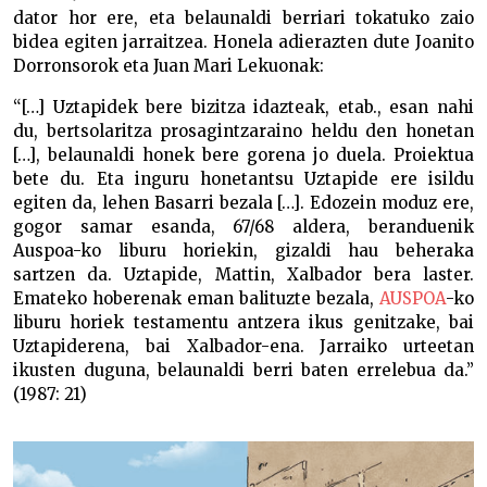
dator hor ere, eta belaunaldi berriari tokatuko zaio
bidea egiten jarraitzea. Honela adierazten dute Joanito
Dorronsorok eta Juan Mari Lekuonak:
“[…] Uztapidek bere bizitza idazteak, etab., esan nahi
du, bertsolaritza prosagintzaraino heldu den honetan
[…], belaunaldi honek bere gorena jo duela. Proiektua
bete du. Eta inguru honetantsu Uztapide ere isildu
egiten da, lehen Basarri bezala […]. Edozein moduz ere,
gogor samar esanda, 67/68 aldera, beranduenik
Auspoa-ko liburu horiekin, gizaldi hau beheraka
sartzen da. Uztapide, Mattin, Xalbador bera laster.
Emateko hoberenak eman balituzte bezala,
AUSPOA
-ko
liburu horiek testamentu antzera ikus genitzake, bai
Uztapiderena, bai Xalbador-ena. Jarraiko urteetan
ikusten duguna, belaunaldi berri baten errelebua da.”
(1987: 21)