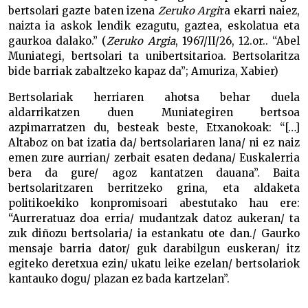
bertsolari gazte baten izena
Zeruko Argi
ra ekarri naiez,
naizta ia askok lendik ezagutu, gaztea, eskolatua eta
gaurkoa dalako.” (
Zeruko Argia
, 1967/II/26, 12.or.. “Abel
Muniategi, bertsolari ta unibertsitarioa. Bertsolaritza
bide barriak zabaltzeko kapaz da”; Amuriza, Xabier)
Bertsolariak herriaren ahotsa behar duela
aldarrikatzen duen Muniategiren bertsoa
azpimarratzen du, besteak beste, Etxanokoak: “[…]
Altaboz on bat izatia da/ bertsolariaren lana/ ni ez naiz
emen zure aurrian/ zerbait esaten dedana/ Euskalerria
bera da gure/ agoz kantatzen dauana”. Baita
bertsolaritzaren berritzeko grina, eta aldaketa
politikoekiko konpromisoari abestutako hau ere:
“Aurreratuaz doa erria/ mudantzak datoz aukeran/ ta
zuk diñozu bertsolaria/ ia estankatu ote dan./ Gaurko
mensaje barria dator/ guk darabilgun euskeran/ itz
egiteko deretxua ezin/ ukatu leike ezelan/ bertsolariok
kantauko dogu/ plazan ez bada kartzelan”.