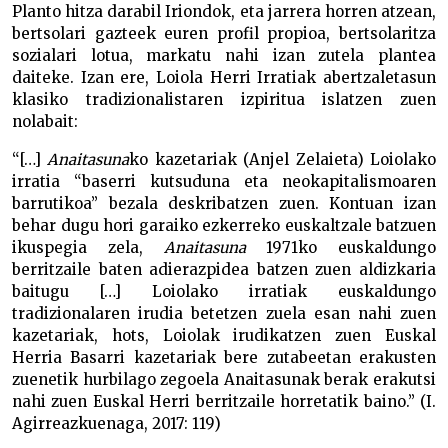
Planto hitza darabil Iriondok, eta jarrera horren atzean,
bertsolari gazteek euren profil propioa, bertsolaritza
sozialari lotua, markatu nahi izan zutela plantea
daiteke. Izan ere, Loiola Herri Irratiak abertzaletasun
klasiko tradizionalistaren izpiritua islatzen zuen
nolabait:
“[…]
Anaitasuna
ko kazetariak (Anjel Zelaieta) Loiolako
irratia “baserri kutsuduna eta neokapitalismoaren
barrutikoa” bezala deskribatzen zuen. Kontuan izan
behar dugu hori garaiko ezkerreko euskaltzale batzuen
ikuspegia zela,
Anaitasuna
1971ko euskaldungo
berritzaile baten adierazpidea batzen zuen aldizkaria
baitugu […] Loiolako irratiak euskaldungo
tradizionalaren irudia betetzen zuela esan nahi zuen
kazetariak, hots, Loiolak irudikatzen zuen Euskal
Herria Basarri kazetariak bere zutabeetan erakusten
zuenetik hurbilago zegoela Anaitasunak berak erakutsi
nahi zuen Euskal Herri berritzaile horretatik baino.” (I.
Agirreazkuenaga, 2017: 119)