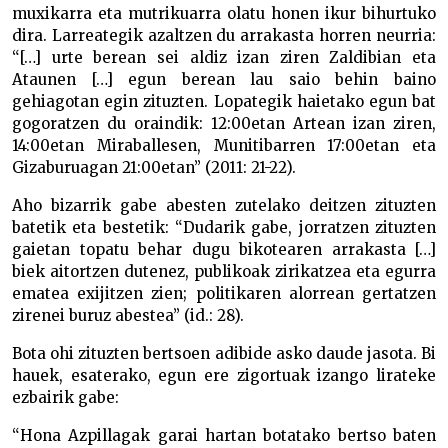
muxikarra eta mutrikuarra olatu honen ikur bihurtuko
dira. Larreategik azaltzen du arrakasta horren neurria:
“[…] urte berean sei aldiz izan ziren Zaldibian eta
Ataunen […] egun berean lau saio behin baino
gehiagotan egin zituzten. Lopategik haietako egun bat
gogoratzen du oraindik: 12:00etan Artean izan ziren,
14:00etan Miraballesen, Munitibarren 17:00etan eta
Gizaburuagan 21:00etan” (2011: 21-22).
Aho bizarrik gabe abesten zutelako deitzen zituzten
batetik eta bestetik: “Dudarik gabe, jorratzen zituzten
gaietan topatu behar dugu bikotearen arrakasta […]
biek aitortzen dutenez, publikoak zirikatzea eta egurra
ematea exijitzen zien; politikaren alorrean gertatzen
zirenei buruz abestea” (id.: 28).
Bota ohi zituzten bertsoen adibide asko daude jasota. Bi
hauek, esaterako, egun ere zigortuak izango lirateke
ezbairik gabe:
“Hona Azpillagak garai hartan botatako bertso baten