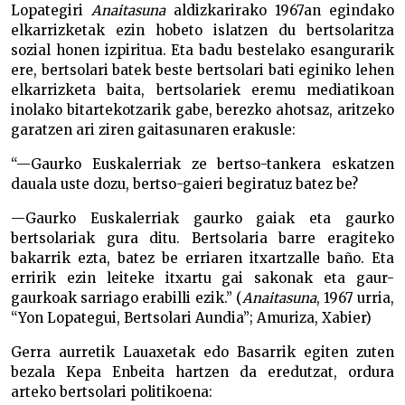
Lopategiri
Anaitasuna
aldizkarirako 1967an egindako
elkarrizketak ezin hobeto islatzen du bertsolaritza
sozial honen izpiritua. Eta badu bestelako esangurarik
ere, bertsolari batek beste bertsolari bati eginiko lehen
elkarrizketa baita, bertsolariek eremu mediatikoan
inolako bitartekotzarik gabe, berezko ahotsaz, aritzeko
garatzen ari ziren gaitasunaren erakusle:
“—Gaurko Euskalerriak ze bertso-tankera eskatzen
dauala uste dozu, bertso-gaieri begiratuz batez be?
—Gaurko Euskalerriak gaurko gaiak eta gaurko
bertsolariak gura ditu. Bertsolaria barre eragiteko
bakarrik ezta, batez be erriaren itxartzalle baño. Eta
erririk ezin leiteke itxartu gai sakonak eta gaur-
gaurkoak sarriago erabilli ezik.” (
Anaitasuna
, 1967 urria,
“Yon Lopategui, Bertsolari Aundia”; Amuriza, Xabier)
Gerra aurretik Lauaxetak edo Basarrik egiten zuten
bezala Kepa Enbeita hartzen da eredutzat, ordura
arteko bertsolari politikoena: