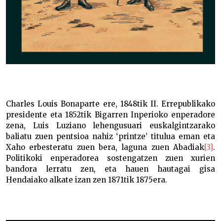
Charles Louis Bonaparte ere, 1848tik II. Errepublikako
presidente eta 1852tik Bigarren Inperioko enperadore
zena, Luis Luziano lehengusuari euskalgintzarako
baliatu zuen pentsioa nahiz ‘printze’ titulua eman eta
Xaho erbesteratu zuen bera, laguna zuen Abadiak
[3]
.
Politikoki enperadorea sostengatzen zuen xurien
bandora lerratu zen, eta hauen hautagai gisa
Hendaiako alkate izan zen 1871tik 1875era.