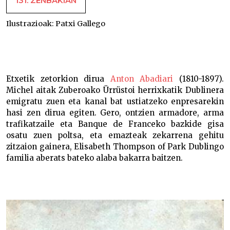
131. ZENBAKIAN
Ilustrazioak:
Patxi Gallego
Anton Abadia: esploratzailea –
Etxetik zetorkion dirua
Anton Abadiari
(1810-1897).
Michel aitak Zuberoako Ürrüstoi herrixkatik Dublinera
emigratu zuen eta kanal bat ustiatzeko enpresarekin
hasi zen dirua egiten. Gero, ontzien armadore, arma
trafikatzaile eta Banque de Franceko bazkide gisa
osatu zuen poltsa, eta emazteak zekarrena gehitu
zitzaion gainera, Elisabeth Thompson of Park Dublingo
familia aberats bateko alaba bakarra baitzen.