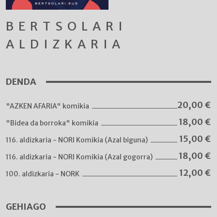
BERTSOLARI
ALDIZKARIA
DENDA
20,00
€
"AZKEN AFARIA" komikia
18,00
€
"Bidea da borroka" komikia
15,00
€
116. aldizkaria - NORI Komikia (Azal biguna)
18,00
€
116. aldizkaria - NORI Komikia (Azal gogorra)
12,00
€
100. aldizkaria - NORK
GEHIAGO