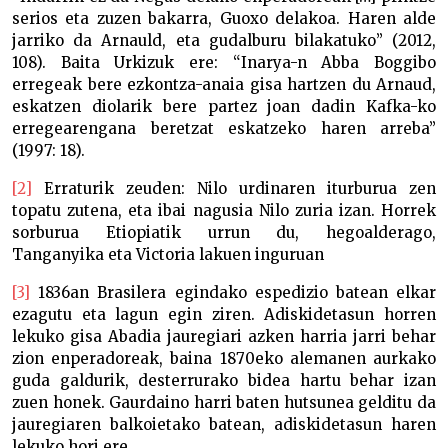
serios eta zuzen bakarra, Guoxo delakoa. Haren alde
jarriko da Arnauld, eta gudalburu bilakatuko” (2012,
108). Baita Urkizuk ere: “Inarya-n Abba Boggibo
erregeak bere ezkontza-anaia gisa hartzen du Arnaud,
eskatzen diolarik bere partez joan dadin Kafka-ko
erregearengana beretzat eskatzeko haren arreba”
(1997: 18).
[2]
Erraturik zeuden: Nilo urdinaren iturburua zen
topatu zutena, eta ibai nagusia Nilo zuria izan. Horrek
sorburua Etiopiatik urrun du, hegoalderago,
Tanganyika eta Victoria lakuen inguruan
[3]
1836an Brasilera egindako espedizio batean elkar
ezagutu eta lagun egin ziren. Adiskidetasun horren
lekuko gisa Abadia jauregiari azken harria jarri behar
zion enperadoreak, baina 1870eko alemanen aurkako
guda galdurik, desterrurako bidea hartu behar izan
zuen honek. Gaurdaino harri baten hutsunea gelditu da
jauregiaren balkoietako batean, adiskidetasun haren
lekuko hori ere.