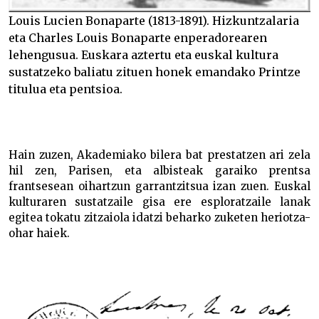
Louis Lucien Bonaparte (1813-1891). Hizkuntzalaria
eta Charles Louis Bonaparte enperadorearen
lehengusua. Euskara aztertu eta euskal kultura
sustatzeko baliatu zituen honek emandako Printze
titulua eta pentsioa.
Hain zuzen, Akademiako bilera bat prestatzen ari zela
hil zen, Parisen, eta albisteak garaiko prentsa
frantsesean oihartzun garrantzitsua izan zuen. Euskal
kulturaren sustatzaile gisa ere esploratzaile lanak
egitea tokatu zitzaiola idatzi beharko zuketen heriotza-
ohar haiek.