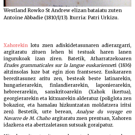
Westland Rowko St Andrew elizan bataiatu zuten
Antoine Abbadie (1810/I/13). Iturria: Patri Urkizu.
Xahorekin
lotu zuen adiskidetasunaren adierazgarri,
argitaratu zituen lehen bi testuak haren lanen
ingurukoak izan ziren. Batetik, Atharratzekoaren
Études grammaticales sur la langue euskarienne
ri (1836)
aitzinsolas luze bat egin zion frantsesez. Euskararen
berezitasunez aritu zen, besteak beste latinarekin,
hungarierarekin, finlandierarekin, laponierarekin,
hebreerarekin, sanskritoarekin (Xahok ikertua),
georgierarekin eta kitxuarekin alderatuz (poliglota zen
bokazioz, eta hamalau hizkuntzatan moldatzera iritsi
zen). Bestetik, urte berean,
Analyse du voyage en
Navarre de M. Chaho
argitaratu zuen prentsan, Xahoren
idazkera eta abertzaletasun sutsuak goraipatuz.