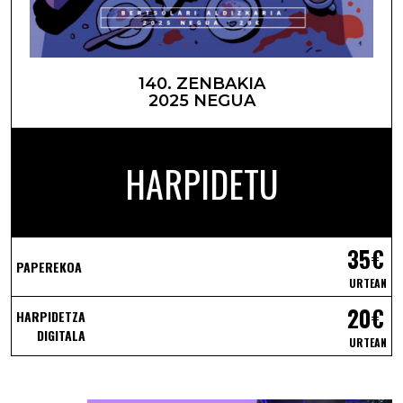
140. ZENBAKIA
2025 NEGUA
HARPIDETU
35€
PAPEREKOA
URTEAN
20€
HARPIDETZA
DIGITALA
URTEAN