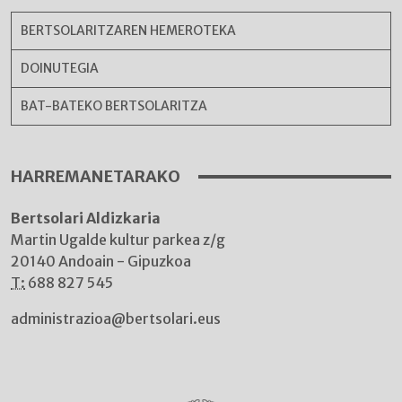
BERTSOLARITZAREN HEMEROTEKA
DOINUTEGIA
BAT-BATEKO BERTSOLARITZA
HARREMANETARAKO
Bertsolari Aldizkaria
Martin Ugalde kultur parkea z/g
20140 Andoain - Gipuzkoa
T:
688 827 545
administrazioa@bertsolari.eus