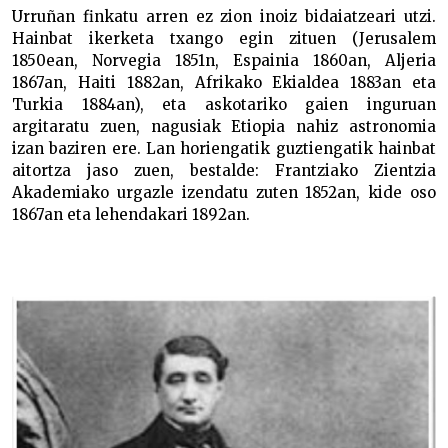
Urruñan finkatu arren ez zion inoiz bidaiatzeari utzi.
Hainbat ikerketa txango egin zituen (Jerusalem
1850ean, Norvegia 1851n, Espainia 1860an, Aljeria
1867an, Haiti 1882an, Afrikako Ekialdea 1883an eta
Turkia 1884an), eta askotariko gaien inguruan
argitaratu zuen, nagusiak Etiopia nahiz astronomia
izan baziren ere. Lan horiengatik guztiengatik hainbat
aitortza jaso zuen, bestalde: Frantziako Zientzia
Akademiako urgazle izendatu zuten 1852an, kide oso
1867an eta lehendakari 1892an.