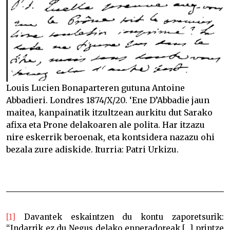
Louis Lucien Bonaparteren gutuna Antoine
Abbadieri. Londres 1874/X/20. ‘Ene D’Abbadie jaun
maitea, kanpainatik itzultzean aurkitu dut Sarako
afixa eta Prone delakoaren ale polita. Har itzazu
nire eskerrik beroenak, eta kontsidera nazazu ohi
bezala zure adiskide. Iturria: Patri Urkizu.
[1]
Davantek eskaintzen du kontu zaporetsurik:
“Indarrik ez du Negus delako enperadoreak […] printze