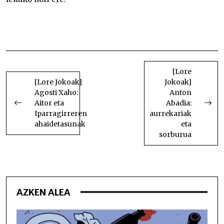
Anton Abadia: esploratzailea Anton Abadia:
esploratzailea Anton Abadia: esploratzailea Anton
Abadia: esploratzailea Anton Abadia: esploratzailea
BIDALKETETAN
ZEHAR
[Lore
[Lore Jokoak]
Jokoak]
NABIGATU
Agosti Xaho:
Anton
Aitor eta
Abadia:
Iparragirreren
aurrekariak
ahaidetasunak
eta
sorburua
AZKEN ALEA