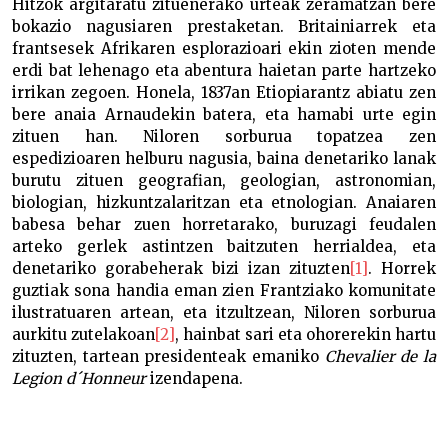
Hitzok argitaratu zituenerako urteak zeramatzan bere
bokazio nagusiaren prestaketan. Britainiarrek eta
frantsesek Afrikaren esplorazioari ekin zioten mende
erdi bat lehenago eta abentura haietan parte hartzeko
irrikan zegoen. Honela, 1837an Etiopiarantz abiatu zen
bere anaia Arnaudekin batera, eta hamabi urte egin
zituen han. Niloren sorburua topatzea zen
espedizioaren helburu nagusia, baina denetariko lanak
burutu zituen geografian, geologian, astronomian,
biologian, hizkuntzalaritzan eta etnologian. Anaiaren
babesa behar zuen horretarako, buruzagi feudalen
arteko gerlek astintzen baitzuten herrialdea, eta
denetariko gorabeherak bizi izan zituzten
[1]
. Horrek
guztiak sona handia eman zien Frantziako komunitate
ilustratuaren artean, eta itzultzean, Niloren sorburua
aurkitu zutelakoan
[2]
, hainbat sari eta ohorerekin hartu
zituzten, tartean presidenteak emaniko
Chevalier de la
Legion d´Honneur
izendapena.