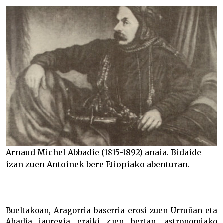
Arnaud Michel Abbadie (1815-1892) anaia. Bidaide
izan zuen Antoinek bere Etiopiako abenturan.
Bueltakoan, Aragorria baserria erosi zuen Urruñan eta
Abadia jauregia eraiki zuen bertan, astronomiako