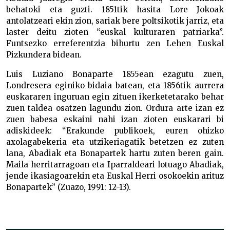
behatoki eta guzti. 1851tik hasita Lore Jokoak
antolatzeari ekin zion, sariak bere poltsikotik jarriz, eta
laster deitu zioten “euskal kulturaren patriarka”.
Funtsezko erreferentzia bihurtu zen Lehen Euskal
Pizkundera bidean.
Luis Luziano Bonaparte 1855ean ezagutu zuen,
Londresera eginiko bidaia batean, eta 1856tik aurrera
euskararen inguruan egin zituen ikerketetarako behar
zuen taldea osatzen lagundu zion. Ordura arte izan ez
zuen babesa eskaini nahi izan zioten euskarari bi
adiskideek: “Erakunde publikoek, euren ohizko
axolagabekeria eta utzikeriagatik betetzen ez zuten
lana, Abadiak eta Bonapartek hartu zuten beren gain.
Maila herritarragoan eta Iparraldeari lotuago Abadiak,
jende ikasiagoarekin eta Euskal Herri osokoekin arituz
Bonapartek” (Zuazo, 1991: 12-13).