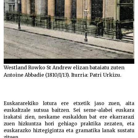
Westland Rowko St Andrew elizan bataiatu zuten
Antoine Abbadie (1810/I/13). Iturria: Patri Urkizu.
Euskararekiko lotura ere etxetik jaso zuen, aita
euskaltzale sutsua baitzen. Sei seme-alabei euskara
irakatsi zien, neskame euskaldun bat ere ekarrarazi
zuen hizkuntza hori gehiago praktika zezaten, eta
euskarazko hiztegigintza eta gramatika lanak sustatu
zituen.