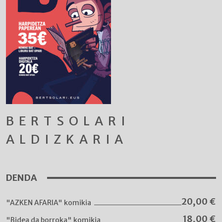
BERTSOLARI
ALDIZKARIA
DENDA
20,00
€
"AZKEN AFARIA" komikia
18,00
€
"Bidea da borroka" komikia