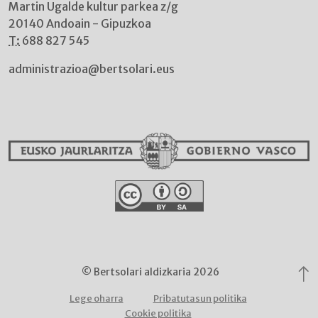
Martin Ugalde kultur parkea z/g
20140 Andoain - Gipuzkoa
T:
688 827 545
administrazioa@bertsolari.eus
© Bertsolari aldizkaria 2026
Lege oharra
Pribatutasun politika
Cookie politika