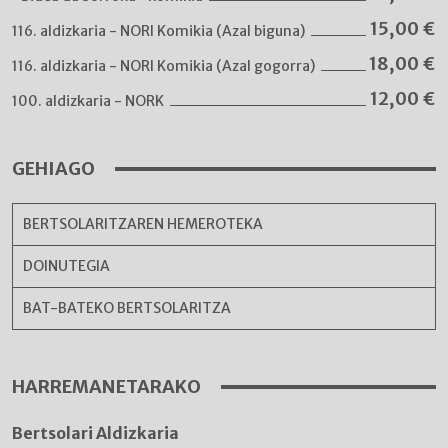
15,00
€
116. aldizkaria - NORI Komikia (Azal biguna)
18,00
€
116. aldizkaria - NORI Komikia (Azal gogorra)
12,00
€
100. aldizkaria - NORK
GEHIAGO
BERTSOLARITZAREN HEMEROTEKA
DOINUTEGIA
BAT-BATEKO BERTSOLARITZA
HARREMANETARAKO
Bertsolari Aldizkaria