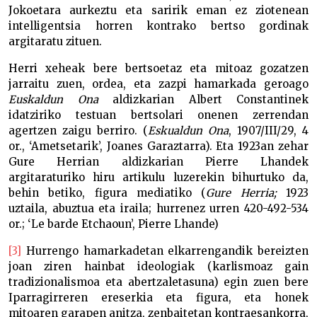
Jokoetara aurkeztu eta saririk eman ez ziotenean
intelligentsia horren kontrako bertso gordinak
argitaratu zituen.
Herri xeheak bere bertsoetaz eta mitoaz gozatzen
jarraitu zuen, ordea, eta zazpi hamarkada geroago
Euskaldun Ona
aldizkarian Albert Constantinek
idatziriko testuan bertsolari onenen zerrendan
agertzen zaigu berriro. (
Eskualdun Ona
, 1907/III/29, 4
or., ‘Ametsetarik’, Joanes Garaztarra). Eta 1923an zehar
Gure Herrian aldizkarian Pierre Lhandek
argitaraturiko hiru artikulu luzerekin bihurtuko da,
behin betiko, figura mediatiko (
Gure Herria;
1923
uztaila, abuztua eta iraila; hurrenez urren 420-492-534
or.; ‘Le barde Etchaoun’, Pierre Lhande)
[3]
Hurrengo hamarkadetan elkarrengandik bereizten
joan ziren hainbat ideologiak (karlismoaz gain
tradizionalismoa eta abertzaletasuna) egin zuen bere
Iparragirreren ereserkia eta figura, eta honek
mitoaren garapen anitza, zenbaitetan kontraesankorra,