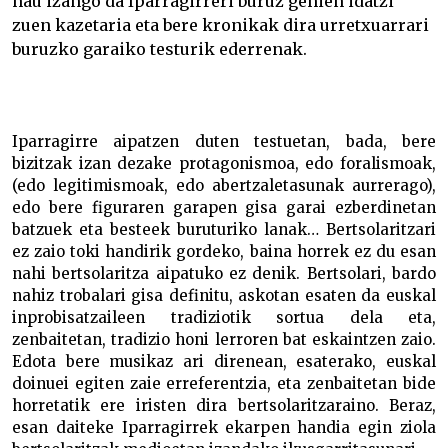
hau izango da Iparragirreri buruz gehien idatzi
zuen kazetaria eta bere kronikak dira urretxuarrari
buruzko garaiko testurik ederrenak.
Iparragirre aipatzen duten testuetan, bada, bere
bizitzak izan dezake protagonismoa, edo foralismoak,
(edo legitimismoak, edo abertzaletasunak aurrerago),
edo bere figuraren garapen gisa garai ezberdinetan
batzuek eta besteek buruturiko lanak… Bertsolaritzari
ez zaio toki handirik gordeko, baina horrek ez du esan
nahi bertsolaritza aipatuko ez denik. Bertsolari, bardo
nahiz trobalari gisa definitu, askotan esaten da euskal
inprobisatzaileen tradiziotik sortua dela eta,
zenbaitetan, tradizio honi lerroren bat eskaintzen zaio.
Edota bere musikaz ari direnean, esaterako, euskal
doinuei egiten zaie erreferentzia, eta zenbaitetan bide
horretatik ere iristen dira bertsolaritzaraino. Beraz,
esan daiteke Iparragirrek ekarpen handia egin ziola