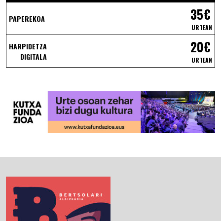
35€
PAPEREKOA
URTEAN
20€
HARPIDETZA
DIGITALA
URTEAN