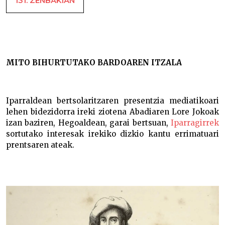
131. ZENBAKIAN
Lehen bertsolari mediatikoa –
MITO BIHURTUTAKO BARDOAREN ITZALA
Iparraldean bertsolaritzaren presentzia mediatikoari
lehen bidezidorra ireki ziotena Abadiaren Lore Jokoak
izan baziren, Hegoaldean, garai bertsuan,
Iparragirrek
sortutako interesak irekiko dizkio kantu errimatuari
prentsaren ateak.