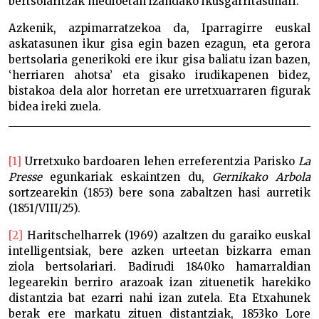
bertsolaritzak medioetan izandako ikusgarritasunari.
Azkenik, azpimarratzekoa da, Iparragirre euskal
askatasunen ikur gisa egin bazen ezagun, eta gerora
bertsolaria generikoki ere ikur gisa baliatu izan bazen,
‘herriaren ahotsa’ eta gisako irudikapenen bidez,
bistakoa dela alor horretan ere urretxuarraren figurak
bidea ireki zuela.
[1]
Urretxuko bardoaren lehen erreferentzia Parisko
La
Presse
egunkariak eskaintzen du,
Gernikako Arbola
sortzearekin (1853) bere sona zabaltzen hasi aurretik
(1851/VIII/25).
[2]
Haritschelharrek (1969) azaltzen du garaiko euskal
intelligentsiak, bere azken urteetan bizkarra eman
ziola bertsolariari. Badirudi 1840ko hamarraldian
legearekin berriro arazoak izan zituenetik harekiko
distantzia bat ezarri nahi izan zutela. Eta Etxahunek
berak ere markatu zituen distantziak, 1853ko Lore