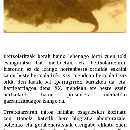
Bertsolaritzak berak baino lehenago lortu zuen toki
esanguratsu bat medioetan, eta bertsolaritzaren
historian ez da izango horrenbeste orrialde eskaini
zaion beste bertsolaririk. XIX. mendean bertsolaritzaz
bildu den lautik bat Iparragirreri buruzkoa da, eta,
harrigarriagoa dena, XX. mendean ere beste ezein
bertsolarik baino presentzia mediatiko
garrantzitsuagoa izango du.
Urretxuarraren mitoa hainbat osagairekin kozinatu
zen. Honela, batetik, bere biografia abenturazale,
bohemio eta gorabeheratsuak etengabe elikatu zuen