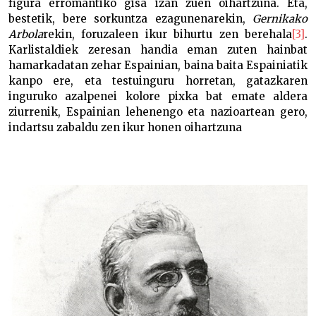
figura erromantiko gisa izan zuen oihartzuna. Eta,
bestetik, bere sorkuntza ezagunenarekin,
Gernikako
Arbola
rekin, foruzaleen ikur bihurtu zen berehala
[3]
.
Karlistaldiek zeresan handia eman zuten hainbat
hamarkadatan zehar Espainian, baina baita Espainiatik
kanpo ere, eta testuinguru horretan, gatazkaren
inguruko azalpenei kolore pixka bat emate aldera
ziurrenik, Espainian lehenengo eta nazioartean gero,
indartsu zabaldu zen ikur honen oihartzuna