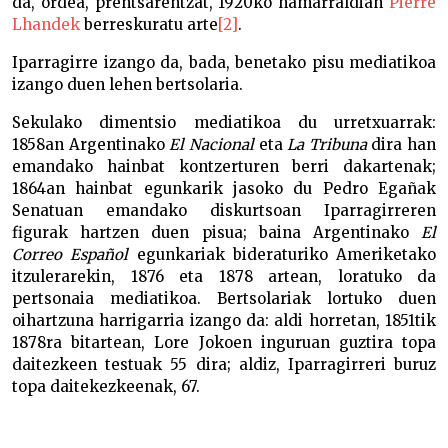
da, ordea, prentsarentzat, 1920ko hamarraldian
Pierre
Lhandek
berreskuratu arte
[2]
.
Iparragirre izango da, bada, benetako pisu mediatikoa
izango duen lehen bertsolaria.
Sekulako dimentsio mediatikoa du urretxuarrak:
1858an Argentinako
El Nacional
eta
La Tribuna
dira han
emandako hainbat kontzerturen berri dakartenak;
1864an hainbat egunkarik jasoko du Pedro Egañak
Senatuan emandako diskurtsoan Iparragirreren
figurak hartzen duen pisua; baina Argentinako
El
Correo Español
egunkariak bideraturiko Ameriketako
itzulerarekin, 1876 eta 1878 artean, loratuko da
pertsonaia mediatikoa. Bertsolariak lortuko duen
oihartzuna harrigarria izango da: aldi horretan, 1851tik
1878ra bitartean, Lore Jokoen inguruan guztira topa
daitezkeen testuak 55 dira; aldiz, Iparragirreri buruz
topa daitekezkeenak, 67.