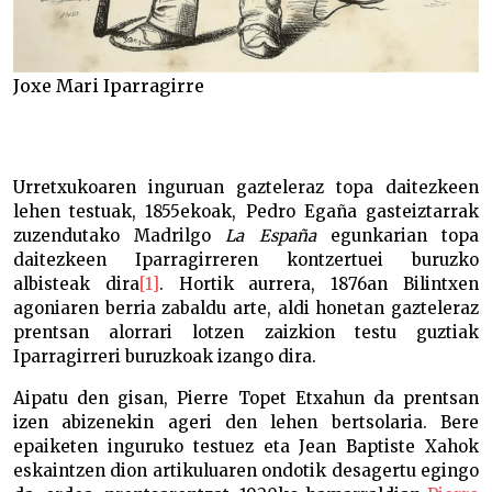
Joxe Mari Iparragirre
Urretxukoaren inguruan gazteleraz topa daitezkeen
lehen testuak, 1855ekoak, Pedro Egaña gasteiztarrak
zuzendutako Madrilgo
La España
egunkarian topa
daitezkeen Iparragirreren kontzertuei buruzko
albisteak dira
[1]
. Hortik aurrera, 1876an Bilintxen
agoniaren berria zabaldu arte, aldi honetan gazteleraz
prentsan alorrari lotzen zaizkion testu guztiak
Iparragirreri buruzkoak izango dira.
Aipatu den gisan, Pierre Topet Etxahun da prentsan
izen abizenekin ageri den lehen bertsolaria. Bere
epaiketen inguruko testuez eta Jean Baptiste Xahok
eskaintzen dion artikuluaren ondotik desagertu egingo