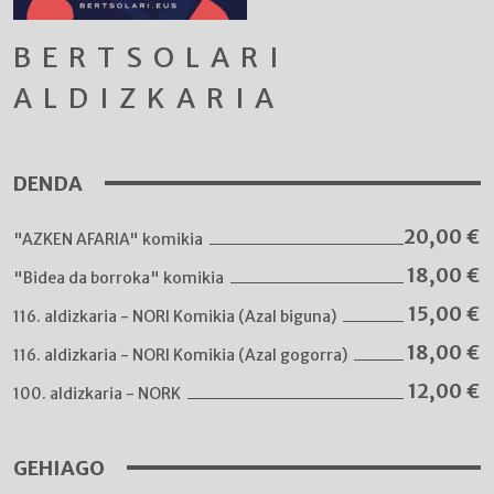
BERTSOLARI
ALDIZKARIA
DENDA
20,00
€
"AZKEN AFARIA" komikia
18,00
€
"Bidea da borroka" komikia
15,00
€
116. aldizkaria - NORI Komikia (Azal biguna)
18,00
€
116. aldizkaria - NORI Komikia (Azal gogorra)
12,00
€
100. aldizkaria - NORK
GEHIAGO