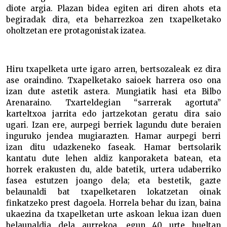
diote argia. Plazan bidea egiten ari diren ahots eta
begiradak dira, eta beharrezkoa zen txapelketako
oholtzetan ere protagonistak izatea.
Hiru txapelketa urte igaro arren, bertsozaleak ez dira
ase oraindino. Txapelketako saioek harrera oso ona
izan dute astetik astera. Mungiatik hasi eta Bilbo
Arenaraino. Txarteldegian “sarrerak agortuta”
karteltxoa jarrita edo jartzekotan geratu dira saio
ugari. Izan ere, aurpegi berriek lagundu dute beraien
inguruko jendea mugiarazten. Hamar aurpegi berri
izan ditu udazkeneko faseak. Hamar bertsolarik
kantatu dute lehen aldiz kanporaketa batean, eta
horrek erakusten du, alde batetik, urtera udaberriko
fasea estutzen joango dela; eta bestetik, gazte
belaunaldi bat txapelketaren lokatzetan oinak
finkatzeko prest dagoela. Horrela behar du izan, baina
ukaezina da txapelketan urte askoan lekua izan duen
belaunaldia dela aurrekoa, egun 40 urte bueltan