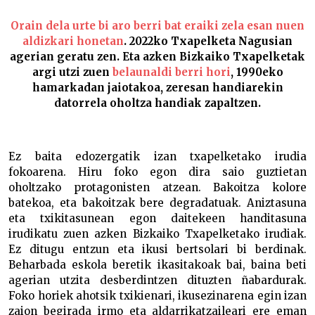
Orain dela urte bi aro berri bat eraiki zela esan nuen
aldizkari honetan
. 2022ko Txapelketa Nagusian
agerian geratu zen. Eta azken Bizkaiko Txapelketak
argi utzi zuen
belaunaldi berri hori
, 1990eko
hamarkadan jaiotakoa, zeresan handiarekin
datorrela oholtza handiak zapaltzen.
Ez baita edozergatik izan txapelketako irudia
fokoarena. Hiru foko egon dira saio guztietan
oholtzako protagonisten atzean. Bakoitza kolore
batekoa, eta bakoitzak bere degradatuak. Aniztasuna
eta txikitasunean egon daitekeen handitasuna
irudikatu zuen azken Bizkaiko Txapelketako irudiak.
Ez ditugu entzun eta ikusi bertsolari bi berdinak.
Beharbada eskola beretik ikasitakoak bai, baina beti
agerian utzita desberdintzen dituzten ñabardurak.
Foko horiek ahotsik txikienari, ikusezinarena egin izan
zaion begirada irmo eta aldarrikatzaileari ere eman