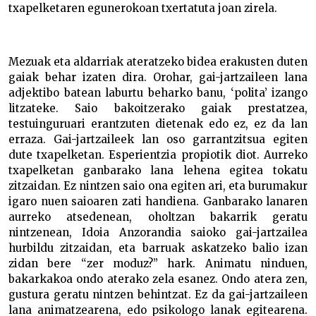
txapelketaren egunerokoan txertatuta joan zirela.
Mezuak eta aldarriak ateratzeko bidea erakusten duten
gaiak behar izaten dira. Orohar, gai-jartzaileen lana
adjektibo batean laburtu beharko banu, ‘polita’ izango
litzateke. Saio bakoitzerako gaiak prestatzea,
testuinguruari erantzuten dietenak edo ez, ez da lan
erraza. Gai-jartzaileek lan oso garrantzitsua egiten
dute txapelketan. Esperientzia propiotik diot. Aurreko
txapelketan ganbarako lana lehena egitea tokatu
zitzaidan. Ez nintzen saio ona egiten ari, eta burumakur
igaro nuen saioaren zati handiena. Ganbarako lanaren
aurreko atsedenean, oholtzan bakarrik geratu
nintzenean, Idoia Anzorandia saioko gai-jartzailea
hurbildu zitzaidan, eta barruak askatzeko balio izan
zidan bere “zer moduz?” hark. Animatu ninduen,
bakarkakoa ondo aterako zela esanez. Ondo atera zen,
gustura geratu nintzen behintzat. Ez da gai-jartzaileen
lana animatzearena, edo psikologo lanak egitearena.