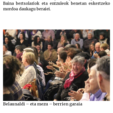
Baina bertsolariok eta entzuleok benetan eskertzeko
mordoa daukagu beraiei.
Belaunaldi – eta mezu – berrien garaia