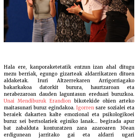
Hala ere, kanporaketetatik entzun izan ahal ditugu
mezu berriak, egungo gizarteak aldarrikatzen dituen
aldaketak. Iruri Altzerrekaren Arrigorriagako
bakarkakoa datorkit burura, haurtzaroan eta
nerabezaroan dauden laguntasun ereduari buruzkoa.
Unai Mendiburuk Erandion
bikotekide ohien arteko
maitasunari buruz egindakoa.
Igorren
sare sozialei eta
beraiek dakarten kalte emozional eta psikologikoei
buruz sei bertsolariek eginiko lanak… begirada apur
bat zabalduta konturatzen zara azaroaren 30ean
erdigunean jarritako gai eta aldarri ugari