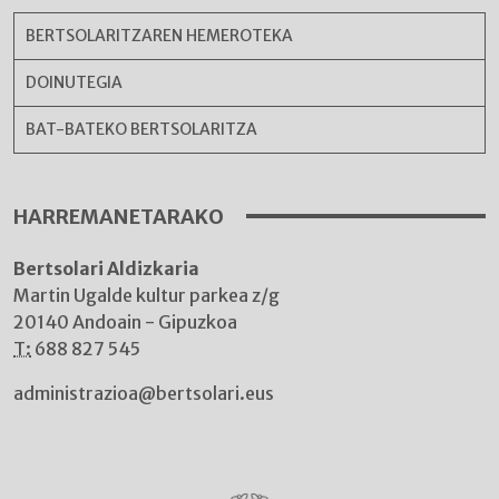
BERTSOLARITZAREN HEMEROTEKA
DOINUTEGIA
BAT-BATEKO BERTSOLARITZA
HARREMANETARAKO
Bertsolari Aldizkaria
Martin Ugalde kultur parkea z/g
20140 Andoain - Gipuzkoa
T:
688 827 545
administrazioa@bertsolari.eus