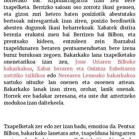
horietako bat. Azpimarragarria izan zen bere
txapelketa. Berrizko saioan oso zorrotz ikusi genuen,
eta gizon zuri hetero baten posiziotik abestutako
bertsoak miresgarriak izan ziren, posizio berdinetik
abesten dugunok ikasi beharrekoak. Xabatek distira
berezia erakutsi zuen bai Berrizen bai Bilbon, eta
prentsako kideen, entzuleen zein Ibarzabal
txapeldunaren beraren pentsamenduetan bere izena
buruz burukoan zegoen. Bakarkako lana txapelketako
onenetarikoa izan zen,
Jone Uriaren Bilboko
bakarkakoa
,
Xabat beraren eta Onintza Enbeitaren
zortziko txikikoa
edo
Nerearen Lemoako bakarkakoa
sartuko nituzke lan onenen eta osoenen artean.
Bakarkako lanak izan ziren, orohar, lanik onenak.
Horrek ere badakar zeresana, eta uste dut aztertzeko
modukoa izan daitekeela.
Txapelketak zer edo zer izan badu, emozioa da. Pentsa:
Bilbon, bakarkako lanetara arte, txapelduna hirugarren