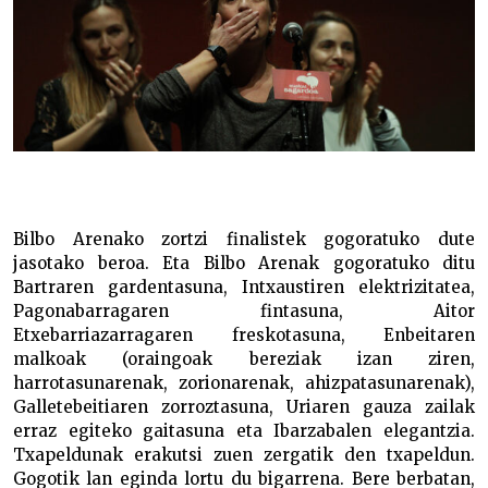
Bilbo Arenako zortzi finalistek gogoratuko dute
jasotako beroa. Eta Bilbo Arenak gogoratuko ditu
Bartraren gardentasuna, Intxaustiren elektrizitatea,
Pagonabarragaren fintasuna, Aitor
Etxebarriazarragaren freskotasuna, Enbeitaren
malkoak (oraingoak bereziak izan ziren,
harrotasunarenak, zorionarenak, ahizpatasunarenak),
Galletebeitiaren zorroztasuna, Uriaren gauza zailak
erraz egiteko gaitasuna eta Ibarzabalen elegantzia.
Txapeldunak erakutsi zuen zergatik den txapeldun.
Gogotik lan eginda lortu du bigarrena. Bere berbatan,