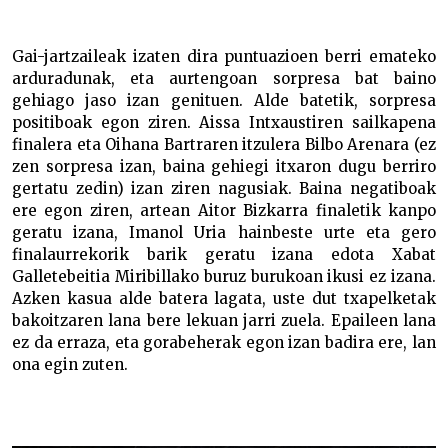
Gai-jartzaileak izaten dira puntuazioen berri emateko
arduradunak, eta aurtengoan sorpresa bat baino
gehiago jaso izan genituen. Alde batetik, sorpresa
positiboak egon ziren. Aissa Intxaustiren sailkapena
finalera eta Oihana Bartraren itzulera Bilbo Arenara (ez
zen sorpresa izan, baina gehiegi itxaron dugu berriro
gertatu zedin) izan ziren nagusiak. Baina negatiboak
ere egon ziren, artean Aitor Bizkarra finaletik kanpo
geratu izana, Imanol Uria hainbeste urte eta gero
finalaurrekorik barik geratu izana edota Xabat
Galletebeitia Miribillako buruz burukoan ikusi ez izana.
Azken kasua alde batera lagata, uste dut txapelketak
bakoitzaren lana bere lekuan jarri zuela. Epaileen lana
ez da erraza, eta gorabeherak egon izan badira ere, lan
ona egin zuten.