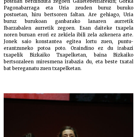
postuan berdinduta zegoen Galletebeitiarekin; Gorka
Pagonabarraga eta Uria zeuden buruz buruko
postuetan, hiru bertsoren faltan. Are gehiago, Uria
buruz burukoan ganbarako lanaren aurretik
Ibarzabalen aurretik zegoen. Esan daiteke txapela
noren buruan erori ez zekiela ibili zela azkenera arte.
Jonek saio konstantea egitea lortu zuen, puntu-
erantzuneko potoa poto. Oraindino ez du irabazi
txapelik Bizkaiko Txapelketan, baina Bizkaiko
bertsozaleen miresmena irabazia du, eta beste txatal
bat bereganatu zuen txapelketan.