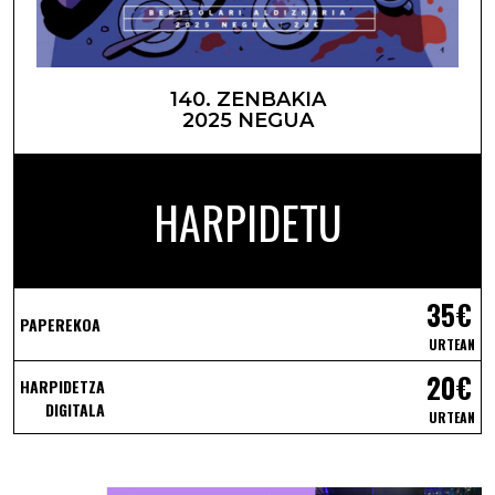
140. ZENBAKIA
2025 NEGUA
HARPIDETU
35€
PAPEREKOA
URTEAN
20€
HARPIDETZA
DIGITALA
URTEAN