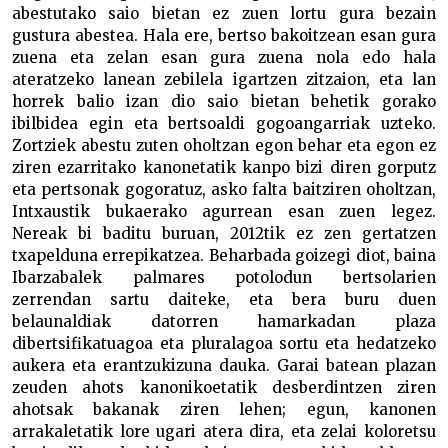
abestutako saio bietan ez zuen lortu gura bezain
gustura abestea. Hala ere, bertso bakoitzean esan gura
zuena eta zelan esan gura zuena nola edo hala
ateratzeko lanean zebilela igartzen zitzaion, eta lan
horrek balio izan dio saio bietan behetik gorako
ibilbidea egin eta bertsoaldi gogoangarriak uzteko.
Zortziek abestu zuten oholtzan egon behar eta egon ez
ziren ezarritako kanonetatik kanpo bizi diren gorputz
eta pertsonak gogoratuz, asko falta baitziren oholtzan,
Intxaustik bukaerako agurrean esan zuen legez.
Nereak bi baditu buruan, 2012tik ez zen gertatzen
txapelduna errepikatzea. Beharbada goizegi diot, baina
Ibarzabalek palmares potolodun bertsolarien
zerrendan sartu daiteke, eta bera buru duen
belaunaldiak datorren hamarkadan plaza
dibertsifikatuagoa eta pluralagoa sortu eta hedatzeko
aukera eta erantzukizuna dauka. Garai batean plazan
zeuden ahots kanonikoetatik desberdintzen ziren
ahotsak bakanak ziren lehen; egun, kanonen
arrakaletatik lore ugari atera dira, eta zelai koloretsu