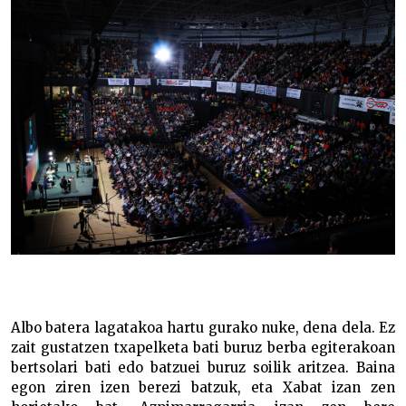
Albo batera lagatakoa hartu gurako nuke, dena dela. Ez
zait gustatzen txapelketa bati buruz berba egiterakoan
bertsolari bati edo batzuei buruz soilik aritzea. Baina
egon ziren izen berezi batzuk, eta Xabat izan zen