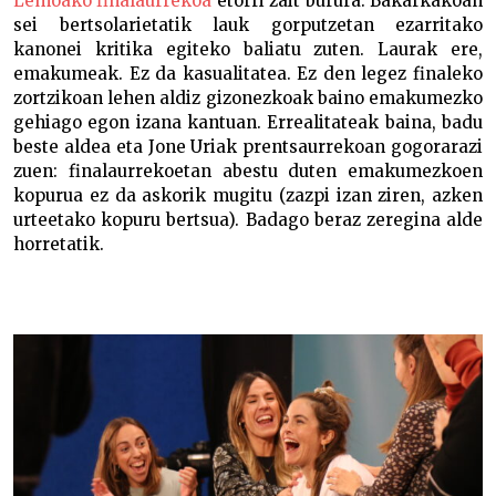
Lemoako finalaurrekoa
etorri zait burura. Bakarkakoan
sei bertsolarietatik lauk gorputzetan ezarritako
kanonei kritika egiteko baliatu zuten. Laurak ere,
emakumeak. Ez da kasualitatea. Ez den legez finaleko
zortzikoan lehen aldiz gizonezkoak baino emakumezko
gehiago egon izana kantuan. Errealitateak baina, badu
beste aldea eta Jone Uriak prentsaurrekoan gogorarazi
zuen: finalaurrekoetan abestu duten emakumezkoen
kopurua ez da askorik mugitu (zazpi izan ziren, azken
urteetako kopuru bertsua). Badago beraz zeregina alde
horretatik.