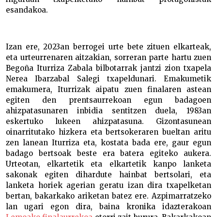
esandakoa.
Izan ere, 2023an berrogei urte bete zituen elkarteak,
eta urteurrenaren aitzakian, sorreran parte hartu zuen
Begoña Iturriza Zabala bilbotarrak jantzi zion txapela
Nerea Ibarzabal Salegi txapeldunari. Emakumetik
emakumera, Iturrizak aipatu zuen finalaren astean
egiten den prentsaurrekoan egun badagoen
ahizpatasunaren inbidia sentitzen duela, 1983an
eskertuko lukeen ahizpatasuna. Gizontasunean
oinarritutako hizkera eta bertsokeraren bueltan aritu
zen lanean Iturriza eta, kostata bada ere, gaur egun
badago bertsoak beste era batera egiteko aukera.
Urteotan, elkartetik eta elkartetik kanpo lanketa
sakonak egiten dihardute hainbat bertsolari, eta
lanketa horiek agerian geratu izan dira txapelketan
bertan, bakarkako ariketan batez ere. Azpimarratzeko
lan ugari egon dira, baina kronika idazterakoan