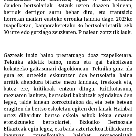
dauden bertsolariak. Batzuk uzten doazen heinean,
berriak derrigor sartu behar dira, eta trantsizio
horretan mailari eusteko erronka handia dago. 2023ko
txapelketan, kanporaketetako 36 bertsolarietatik 28k
30 urte edo gutxiago zeuzkaten. Finalean zortzitik lauk.
Gazteak inoiz baino prestatuago doaz txapelketara.
Teknika aldetik baino, mezu eta gai bakoitzean
kokatzeko gaitasunari dagokionean. Teknika gura ala
gura ez, urteekin eskuratzen doa bertsolaria; baina
urritik abendura bitarte mezu landuak, freskoak eta,
batez ere, kritikoak entzun ditugu. Kritikotasuna,
mezuaren lanketa, bertsolari bakoitzak egindakoa den
legez, talde lanean zorroztutakoa da, eta bete-betean
eragiten du bertso eskoletan egiten den lanak. Hainbat
urtez dihardute bertso eskola askok lekua ematen
etorkizuneko bertsolariei, Bizkaiko Bertsozale
Elkarteak egin legez, eta bada aztertzekoa ibilbidearen
inguruan txapelketako hainbat protagonistak