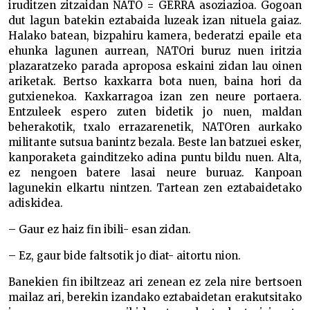
iruditzen zitzaidan NATO = GERRA asoziazioa. Gogoan
dut lagun batekin eztabaida luzeak izan nituela gaiaz.
Halako batean, bizpahiru kamera, bederatzi epaile eta
ehunka lagunen aurrean, NATOri buruz nuen iritzia
plazaratzeko parada aproposa eskaini zidan lau oinen
ariketak. Bertso kaxkarra bota nuen, baina hori da
gutxienekoa. Kaxkarragoa izan zen neure portaera.
Entzuleek espero zuten bidetik jo nuen, maldan
beherakotik, txalo errazarenetik, NATOren aurkako
militante sutsua banintz bezala. Beste lan batzuei esker,
kanporaketa gainditzeko adina puntu bildu nuen. Alta,
ez nengoen batere lasai neure buruaz. Kanpoan
lagunekin elkartu nintzen. Tartean zen eztabaidetako
adiskidea.
– Gaur ez haiz fin ibili- esan zidan.
– Ez, gaur bide faltsotik jo diat- aitortu nion.
Banekien fin ibiltzeaz ari zenean ez zela nire bertsoen
mailaz ari, berekin izandako eztabaidetan erakutsitako