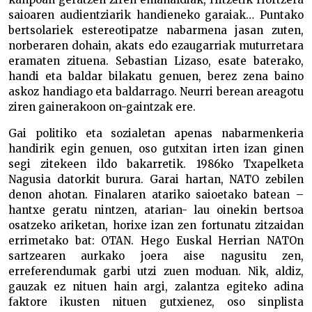
saioaren audientziarik handieneko garaiak… Puntako
bertsolariek estereotipatze nabarmena jasan zuten,
norberaren dohain, akats edo ezaugarriak muturretara
eramaten zituena. Sebastian Lizaso, esate baterako,
handi eta baldar bilakatu genuen, berez zena baino
askoz handiago eta baldarrago. Neurri berean areagotu
ziren gainerakoon on-gaintzak ere.
Gai politiko eta sozialetan apenas nabarmenkeria
handirik egin genuen, oso gutxitan irten izan ginen
segi zitekeen ildo bakarretik. 1986ko Txapelketa
Nagusia datorkit burura. Garai hartan, NATO zebilen
denon ahotan. Finalaren atariko saioetako batean –
hantxe geratu nintzen, atarian- lau oinekin bertsoa
osatzeko ariketan, horixe izan zen fortunatu zitzaidan
errimetako bat: OTAN. Hego Euskal Herrian NATOn
sartzearen aurkako joera aise nagusitu zen,
erreferendumak garbi utzi zuen moduan. Nik, aldiz,
gauzak ez nituen hain argi, zalantza egiteko adina
faktore ikusten nituen gutxienez, oso sinplista