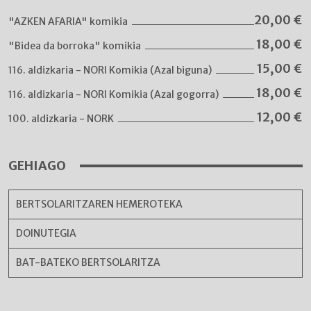
20,00
€
"AZKEN AFARIA" komikia
18,00
€
"Bidea da borroka" komikia
15,00
€
116. aldizkaria - NORI Komikia (Azal biguna)
18,00
€
116. aldizkaria - NORI Komikia (Azal gogorra)
12,00
€
100. aldizkaria - NORK
GEHIAGO
BERTSOLARITZAREN HEMEROTEKA
DOINUTEGIA
BAT-BATEKO BERTSOLARITZA