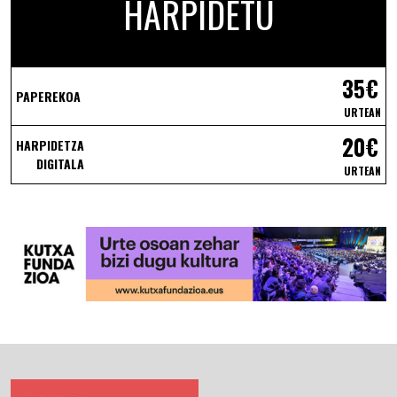
HARPIDETU
35€
PAPEREKOA
URTEAN
20€
HARPIDETZA
DIGITALA
URTEAN