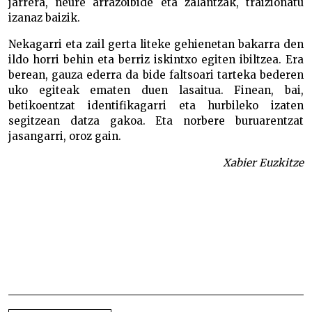
jarrera, neure arrazoibide eta zalantzak, traizionatu
izanaz baizik.
Nekagarri eta zail gerta liteke gehienetan bakarra den
ildo horri behin eta berriz iskintxo egiten ibiltzea. Era
berean, gauza ederra da bide faltsoari tarteka bederen
uko egiteak ematen duen lasaitua. Finean, bai,
betikoentzat identifikagarri eta hurbileko izaten
segitzean datza gakoa. Eta norbere buruarentzat
jasangarri, oroz gain.
Xabier Euzkitze
BIDALKETETAN