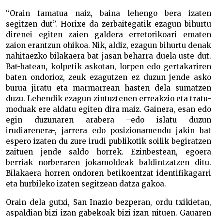
“Orain famatua naiz, baina lehengo bera izaten
segitzen dut”. Horixe da zerbaitegatik ezagun bihurtu
direnei egiten zaien galdera erretorikoari ematen
zaion erantzun ohikoa. Nik, aldiz, ezagun bihurtu denak
nahitaezko bilakaera bat jasan beharra duela uste dut.
Bat-batean, kolpetik askotan, lorpen edo gertakariren
baten ondorioz, zeuk ezagutzen ez duzun jende asko
burua jiratu eta marmarrean hasten dela sumatzen
duzu. Lehendik ezagun zintuztenen erreakzio eta tratu-
moduak ere aldatu egiten dira maiz. Gainera, esan edo
egin duzunaren arabera –edo islatu duzun
irudiarenera-, jarrera edo posizionamendu jakin bat
espero izaten du zure irudi publikotik soilik begiratzen
zaituen jende saldo horrek. Ezinbestean, egoera
berriak norberaren jokamoldeak baldintzatzen ditu.
Bilakaera horren ondoren betikoentzat identifikagarri
eta hurbileko izaten segitzean datza gakoa.
Orain dela gutxi, San Inazio bezperan, ordu txikietan,
aspaldian bizi izan gabekoak bizi izan nituen. Gauaren