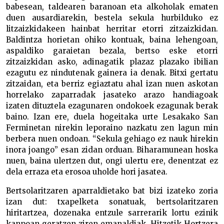
babesean, taldearen baranoan eta alkoholak ematen
duen ausardiarekin, bestela sekula hurbilduko ez
litzaizkidakeen hainbat herritar etorri zitzaizkidan.
Baldintza horietan ohiko kontuak, baina lehengoan,
aspaldiko garaietan bezala, bertso eske etorri
zitzaizkidan asko, adinagatik plazaz plazako ibilian
ezagutu ez nindutenak gainera ia denak. Bitxi gertatu
zitzaidan, eta berriz egiaztatu ahal izan nuen askotan
horrelako zaparradak jasateko arazo handiagoak
izaten dituztela ezagunaren ondokoek ezagunak berak
baino. Izan ere, duela hogeitaka urte Lesakako San
Ferminetan nirekin leporaino nazkatu zen lagun min
berbera nuen ondoan. “Sekula gehiago ez nauk hirekin
inora joango” esan zidan orduan. Biharamunean hoska
nuen, baina ulertzen dut, ongi ulertu ere, denentzat ez
dela erraza eta erosoa uholde hori jasatea.
Bertsolaritzaren aparraldietako bat bizi izateko zoria
izan dut: txapelketa sonatuak, bertsolaritzaren
hiritartzea, dozenaka entzule sarrerarik lortu ezinik
kanpoan geratzen ziren emanaldiak, Hitzetik Hortzera