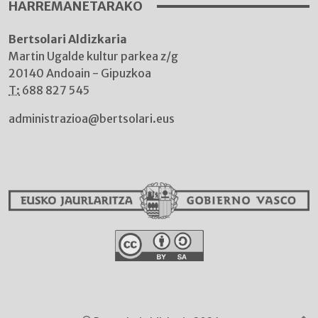
HARREMANETARAKO
Bertsolari Aldizkaria
Martin Ugalde kultur parkea z/g
20140 Andoain - Gipuzkoa
T:
688 827 545
administrazioa@bertsolari.eus