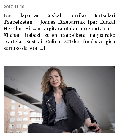
2017-11-10
Bost lapurtar Euskal Herriko Bertsolari
Txapelketan - Joanes Etxebarriak Ipar Euskal
Herriko Hitzan argitaratutako erreportajea.
Xilaban irabazi zuten txapelketa nagusirako
txartela. Sustrai Colina 2013ko finalista gisa
sartuko da, eta [...]