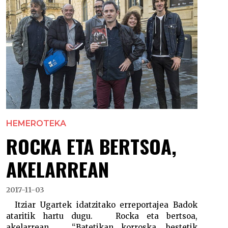
HEMEROTEKA
ROCKA ETA BERTSOA,
AKELARREAN
2017-11-03
Itziar Ugartek idatzitako erreportajea Badok
ataritik hartu dugu. Rocka eta bertsoa,
akelarrean “Batetikan korroska, bestetik