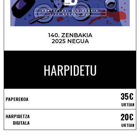
140. ZENBAKIA
2025 NEGUA
HARPIDETU
35€
PAPEREKOA
URTEAN
20€
HARPIDETZA
DIGITALA
URTEAN