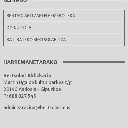
BERTSOLARITZAREN HEMEROTEKA
DOINUTEGIA
BAT-BATEKO BERTSOLARITZA
HARREMANETARAKO
Bertsolari Aldizkaria
Martin Ugalde kultur parkea z/g
20140 Andoain - Gipuzkoa
T:
688 827 545
administrazioa@bertsolari.eus