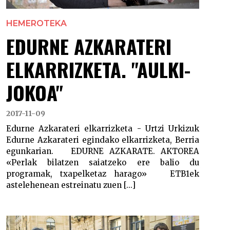
HEMEROTEKA
EDURNE AZKARATERI
ELKARRIZKETA. "AULKI-
JOKOA"
2017-11-09
Edurne Azkarateri elkarrizketa - Urtzi Urkizuk
Edurne Azkarateri egindako elkarrizketa, Berria
egunkarian. EDURNE AZKARATE. AKTOREA
«Perlak bilatzen saiatzeko ere balio du
programak, txapelketaz harago» ETB1ek
astelehenean estreinatu zuen [...]