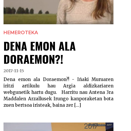
HEMEROTEKA
DENA EMON ALA
DORAEMON?!
2017-11-15
Dena emon ala Doraemon?! - Iñaki Muruaren
iritzi artikulu hau Argia aldizkariaren
webgunetik hartu dugu. Harritu nau Antena 3ra
Maddalen Arzallusek Irungo kanporaketan bota
zuen bertsoa iristeak, baina zer [...]