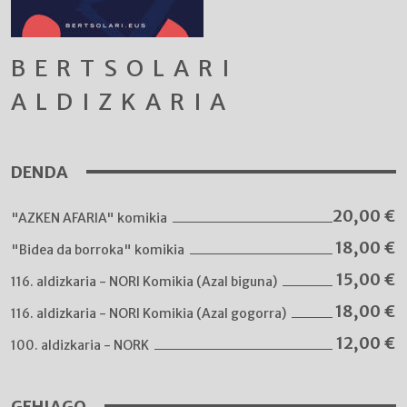
BERTSOLARI
ALDIZKARIA
DENDA
20,00
€
"AZKEN AFARIA" komikia
18,00
€
"Bidea da borroka" komikia
15,00
€
116. aldizkaria - NORI Komikia (Azal biguna)
18,00
€
116. aldizkaria - NORI Komikia (Azal gogorra)
12,00
€
100. aldizkaria - NORK
GEHIAGO