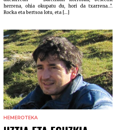
herrena, ohia okupatu du, hori da txarrena…”.
Rocka eta bertsoa lotu, eta [...]
HEMEROTEKA