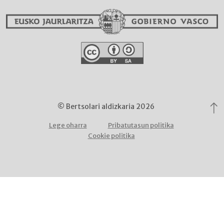
© Bertsolari aldizkaria 2026
Lege oharra
Pribatutasun politika
Cookie politika