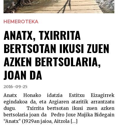
HEMEROTEKA
ANATX, TXIRRITA
BERTSOTAN IKUSI ZUEN
AZKEN BERTSOLARIA,
JOAN DA
2016-09-25
Anatx Honako idatzia Estitxu Eizagirrek
egindakoa da, eta Argiaren ataritik arrantzatu
dugu. Txirrita bertsotan ikusi zuen azken
bertsolaria joan da Pedro Joxe Mujika Bidegain
“Anatx” (1929an jaioa, Aitzola [...]