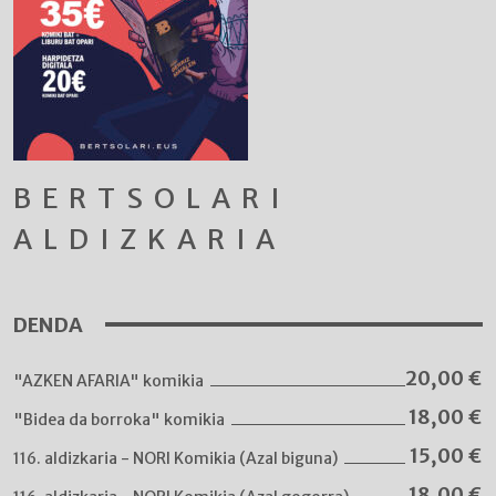
BERTSOLARI
ALDIZKARIA
DENDA
20,00
€
"AZKEN AFARIA" komikia
18,00
€
"Bidea da borroka" komikia
15,00
€
116. aldizkaria - NORI Komikia (Azal biguna)
18,00
€