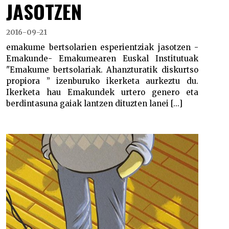
JASOTZEN
2016-09-21
emakume bertsolarien esperientziak jasotzen -
Emakunde- Emakumearen Euskal Institutuak
"Emakume bertsolariak. Ahanzturatik diskurtso
propiora ” izenburuko ikerketa aurkeztu du.
Ikerketa hau Emakundek urtero genero eta
berdintasuna gaiak lantzen dituzten lanei [...]