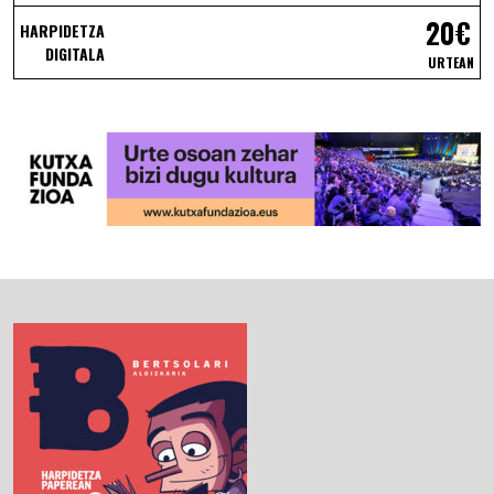
20€
HARPIDETZA
DIGITALA
URTEAN