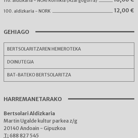
116. aldizkaria - NORI Komikia (Azal gogorra)
12,00
€
100. aldizkaria - NORK
GEHIAGO
BERTSOLARITZAREN HEMEROTEKA
DOINUTEGIA
BAT-BATEKO BERTSOLARITZA
HARREMANETARAKO
Bertsolari Aldizkaria
Martin Ugalde kultur parkea z/g
20140 Andoain - Gipuzkoa
T:
688 827 545