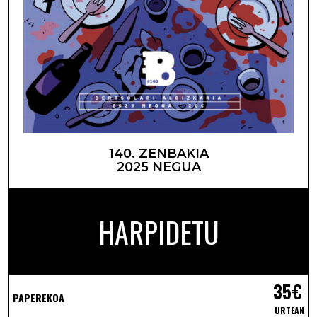
140. ZENBAKIA
2025 NEGUA
HARPIDETU
35€
PAPEREKOA
URTEAN