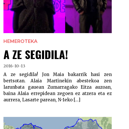
HEMEROTEKA
A ZE SEGIDILA!
2016-10-13
A ze segidila! Jon Maia bakarrik hasi zen
bertsotan. Alaia Martinekin abestekoa zen
larunbata gauean Zumarragako Eitza auzoan,
baina Alaia errepidean zegoen ez atzera eta ez
aurrera, Lasarte parean, N-1eko [...]