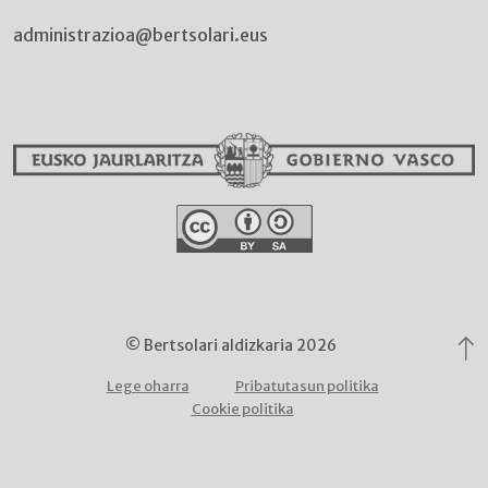
administrazioa@bertsolari.eus
© Bertsolari aldizkaria 2026
Lege oharra
Pribatutasun politika
Cookie politika