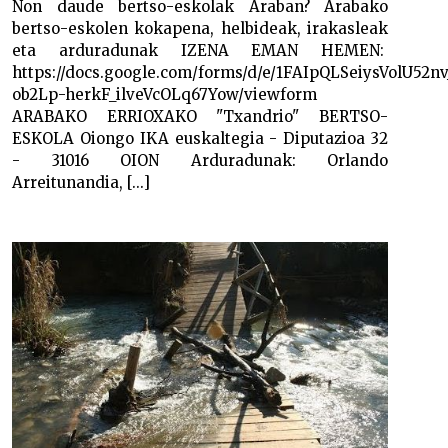
Non daude bertso-eskolak Araban? Arabako
bertso-eskolen kokapena, helbideak, irakasleak
eta arduradunak IZENA EMAN HEMEN:
https://docs.google.com/forms/d/e/1FAIpQLSeiysVolU52n
ob2Lp-herkF_ilveVcOLq67Yow/viewform
ARABAKO ERRIOXAKO "Txandrio" BERTSO-
ESKOLA Oiongo IKA euskaltegia - Diputazioa 32
- 31016 OION Arduradunak: Orlando
Arreitunandia, [...]