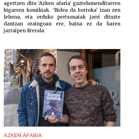
agertzen ditu ‘Azken afaria’ gaztelumenditarren
bigarren komikiak. ‘Bidea da borroka’ izan zen
lehena, eta orduko pertsonaiak jarri dituzte
dantzan oraingoan ere, baina ez da haren
jarraipen literala.
AZKEN AFARIA