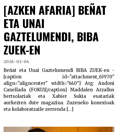
[AZKEN AFARIA] BEÑAT
ETA UNAI
GAZTELUMENDI, BIBA
ZUEK-EN
2026-02-04
Beñat eta Unai Gaztelumendi BIBA ZUEK-en -
[caption id="attachment_63970"
align="aligncenter" width="640"] Arg: Andoni
Canellada (FOKU)[/caption] Maddalen Arzallus
bertsolariak eta Xabier Sukia esatariak
aurkezten dute magazina. Zuzeneko konexioak
eta kolaboratzaile zerrenda [...]