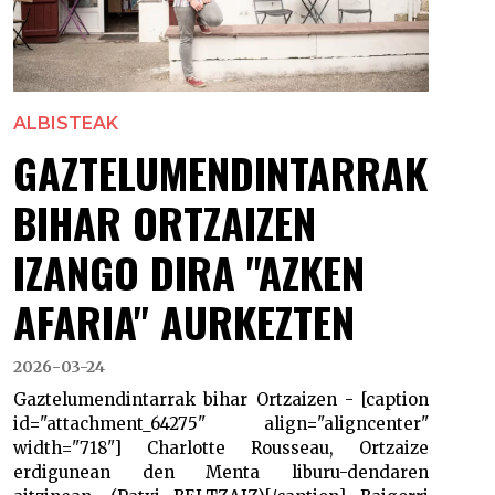
ALBISTEAK
GAZTELUMENDINTARRAK
BIHAR ORTZAIZEN
IZANGO DIRA "AZKEN
AFARIA" AURKEZTEN
2026-03-24
Gaztelumendintarrak bihar Ortzaizen - [caption
id="attachment_64275" align="aligncenter"
width="718"] Charlotte Rousseau, Ortzaize
erdigunean den Menta liburu-dendaren