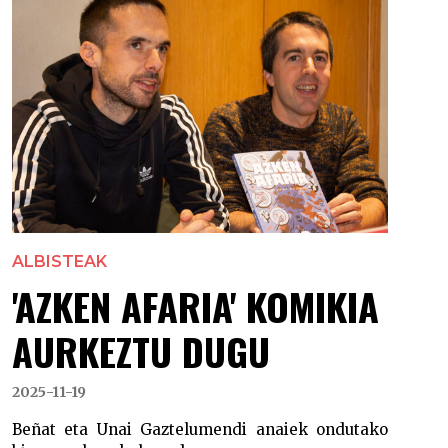
ALBISTEAK
'AZKEN AFARIA' KOMIKIA
AURKEZTU DUGU
2025-11-19
Beñat eta Unai Gaztelumendi anaiek ondutako