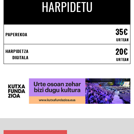
HARPIDETU
35€
PAPEREKOA
URTEAN
20€
HARPIDETZA
DIGITALA
URTEAN