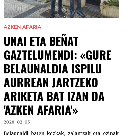
AZKEN AFARIA
UNAI ETA BEÑAT
GAZTELUMENDI: «GURE
BELAUNALDIA ISPILU
AURREAN JARTZEKO
ARIKETA BAT IZAN DA
'AZKEN AFARIA'»
2026-02-05
Belaunaldi baten kezkak, zalantzak eta ezinak