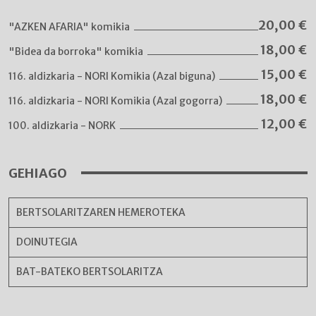
20,00
€
"AZKEN AFARIA" komikia
18,00
€
"Bidea da borroka" komikia
15,00
€
116. aldizkaria - NORI Komikia (Azal biguna)
18,00
€
116. aldizkaria - NORI Komikia (Azal gogorra)
12,00
€
100. aldizkaria - NORK
GEHIAGO
BERTSOLARITZAREN HEMEROTEKA
DOINUTEGIA
BAT-BATEKO BERTSOLARITZA