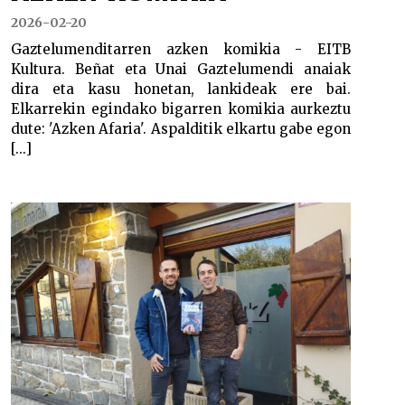
2026-02-20
Gaztelumenditarren azken komikia - EITB
Kultura. Beñat eta Unai Gaztelumendi anaiak
dira eta kasu honetan, lankideak ere bai.
Elkarrekin egindako bigarren komikia aurkeztu
dute: 'Azken Afaria'. Aspalditik elkartu gabe egon
[...]