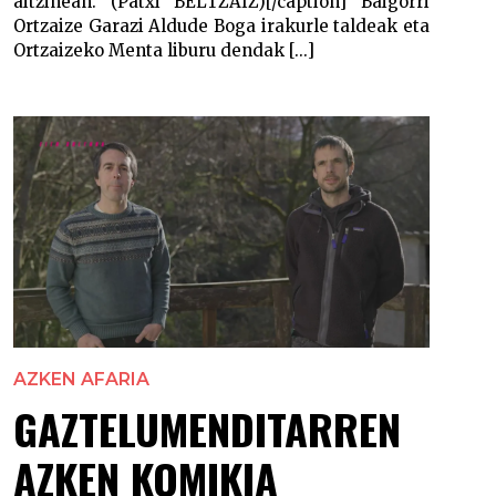
aitzinean. (Patxi BELTZAIZ)[/caption] Baigorri
Ortzaize Garazi Aldude Boga irakurle taldeak eta
Ortzaizeko Menta liburu dendak [...]
AZKEN AFARIA
GAZTELUMENDITARREN
AZKEN KOMIKIA