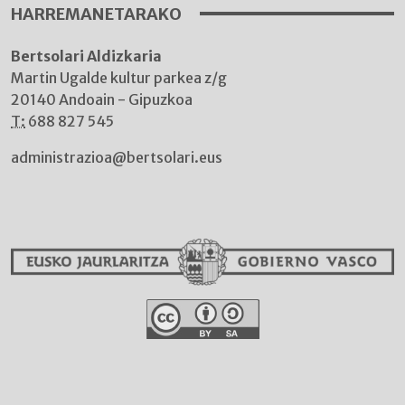
HARREMANETARAKO
Bertsolari Aldizkaria
Martin Ugalde kultur parkea z/g
20140 Andoain - Gipuzkoa
T:
688 827 545
administrazioa@bertsolari.eus