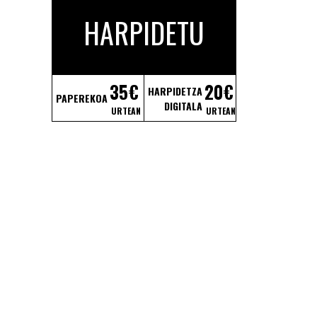
HARPIDETU
35€
20€
HARPIDETZA
PAPEREKOA
DIGITALA
URTEAN
URTEAN