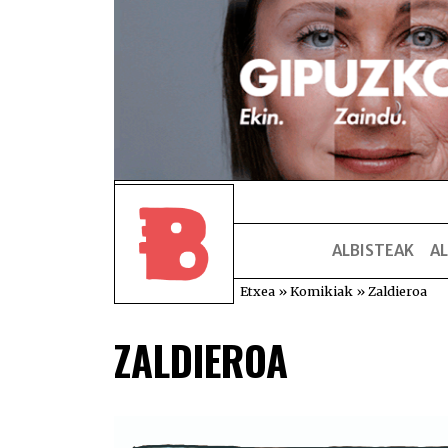
ALBISTEAK
AL
Etxea
»
Komikiak
»
Zaldieroa
ZALDIEROA