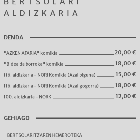
BERTSOLARI
ALDIZKARIA
DENDA
20,00
€
"AZKEN AFARIA" komikia
18,00
€
"Bidea da borroka" komikia
15,00
€
116. aldizkaria - NORI Komikia (Azal biguna)
18,00
€
116. aldizkaria - NORI Komikia (Azal gogorra)
12,00
€
100. aldizkaria - NORK
GEHIAGO
BERTSOLARITZAREN HEMEROTEKA