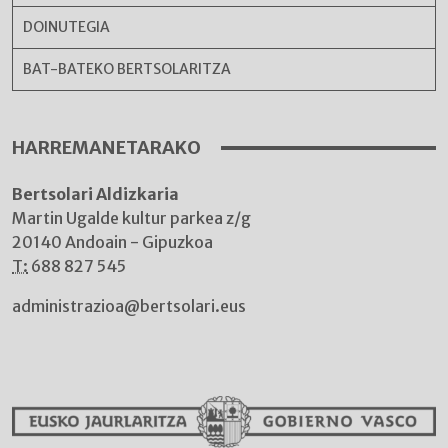
DOINUTEGIA
BAT-BATEKO BERTSOLARITZA
HARREMANETARAKO
Bertsolari Aldizkaria
Martin Ugalde kultur parkea z/g
20140 Andoain - Gipuzkoa
T:
688 827 545
administrazioa@bertsolari.eus