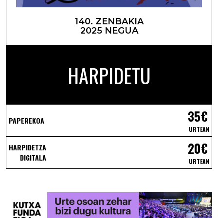
140. ZENBAKIA
2025 NEGUA
HARPIDETU
35€
PAPEREKOA
URTEAN
20€
HARPIDETZA
DIGITALA
URTEAN