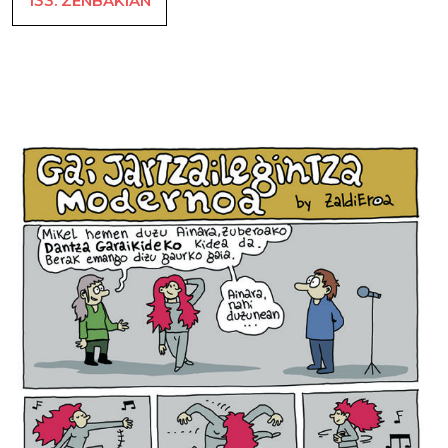
133. ZENBAKIAN
Gai-jartzailegintza modernoa – B133