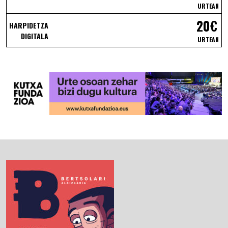
URTEAN
20€
HARPIDETZA
DIGITALA
URTEAN