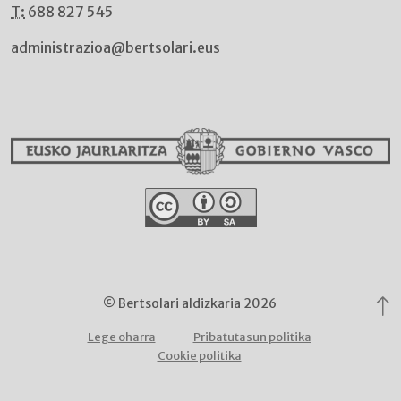
T:
688 827 545
administrazioa@bertsolari.eus
© Bertsolari aldizkaria 2026
Lege oharra
Pribatutasun politika
Cookie politika