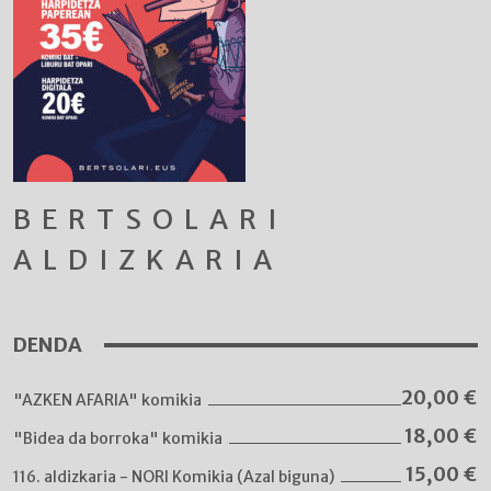
BERTSOLARI
ALDIZKARIA
DENDA
20,00
€
"AZKEN AFARIA" komikia
18,00
€
"Bidea da borroka" komikia
15,00
€
116. aldizkaria - NORI Komikia (Azal biguna)