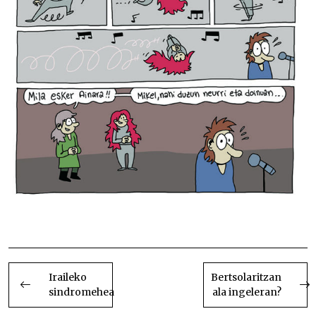
Gai-jartzailegintza modernoa – B133
BIDALKETETAN
ZEHAR
Iraileko
Bertsolaritzan
sindromehea
ala ingeleran?
NABIGATU