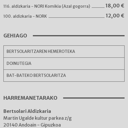
18,00
€
116. aldizkaria - NORI Komikia (Azal gogorra)
12,00
€
100. aldizkaria - NORK
GEHIAGO
BERTSOLARITZAREN HEMEROTEKA
DOINUTEGIA
BAT-BATEKO BERTSOLARITZA
HARREMANETARAKO
Bertsolari Aldizkaria
Martin Ugalde kultur parkea z/g
20140 Andoain - Gipuzkoa