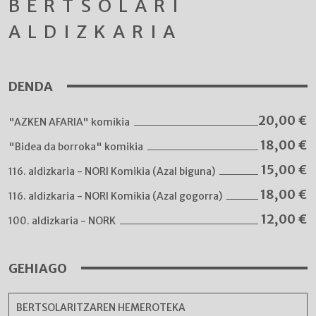
BERTSOLARI
ALDIZKARIA
DENDA
20,00
€
"AZKEN AFARIA" komikia
18,00
€
"Bidea da borroka" komikia
15,00
€
116. aldizkaria - NORI Komikia (Azal biguna)
18,00
€
116. aldizkaria - NORI Komikia (Azal gogorra)
12,00
€
100. aldizkaria - NORK
GEHIAGO
BERTSOLARITZAREN HEMEROTEKA