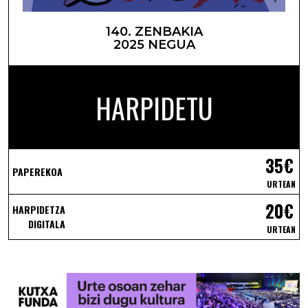
140. ZENBAKIA
2025 NEGUA
HARPIDETU
35€
PAPEREKOA
URTEAN
20€
HARPIDETZA
DIGITALA
URTEAN