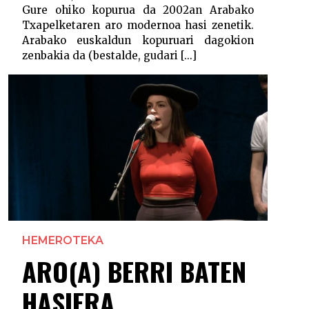
Gure ohiko kopurua da 2002an Arabako
Txapelketaren aro modernoa hasi zenetik.
Arabako euskaldun kopuruari dagokion
zenbakia da (bestalde, gudari [...]
HEMEROTEKA
ARO(A) BERRI BATEN
HASIERA