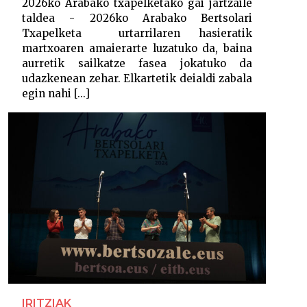
2026ko Arabako txapelketako gai jartzaile
taldea - 2026ko Arabako Bertsolari
Txapelketa urtarrilaren hasieratik
martxoaren amaierarte luzatuko da, baina
aurretik sailkatze fasea jokatuko da
udazkenean zehar. Elkartetik deialdi zabala
egin nahi [...]
IRITZIAK