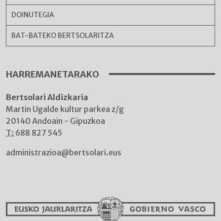
DOINUTEGIA
BAT-BATEKO BERTSOLARITZA
HARREMANETARAKO
Bertsolari Aldizkaria
Martin Ugalde kultur parkea z/g
20140 Andoain - Gipuzkoa
T:
688 827 545
administrazioa@bertsolari.eus