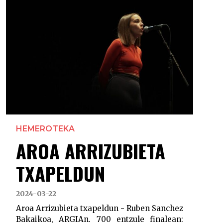
HEMEROTEKA
AROA ARRIZUBIETA
TXAPELDUN
2024-03-22
Aroa Arrizubieta txapeldun - Ruben Sanchez
Bakaikoa, ARGIAn. 700 entzule finalean: