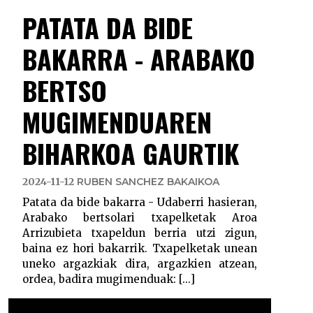
PATATA DA BIDE
BAKARRA - ARABAKO
BERTSO
MUGIMENDUAREN
BIHARKOA GAURTIK
2024-11-12
RUBEN SANCHEZ BAKAIKOA
Patata da bide bakarra - Udaberri hasieran,
Arabako bertsolari txapelketak Aroa
Arrizubieta txapeldun berria utzi zigun,
baina ez hori bakarrik. Txapelketak unean
uneko argazkiak dira, argazkien atzean,
ordea, badira mugimenduak: [...]