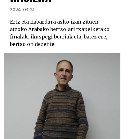
2024-03-21
Ertz eta ñabardura asko izan zituen
atzoko Arabako bertsolari txapelketako
finalak: ikuspegi berriak eta, batez ere,
bertso on dezente.