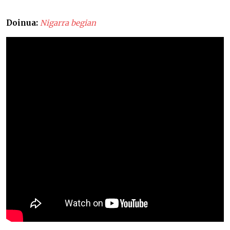
Ardiek inbidia ematen didate –
Doinua:
Nigarra begian