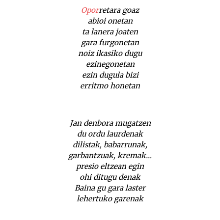
Opor
retara goaz
abioi onetan
ta lanera joaten
gara furgonetan
noiz ikasiko dugu
ezinegonetan
ezin dugula bizi
erritmo honetan
Jan denbora mugatzen
du ordu laurdenak
dilistak, babarrunak,
garbantzuak, kremak…
presio eltzean egin
ohi ditugu denak
Baina gu gara laster
lehertuko garenak