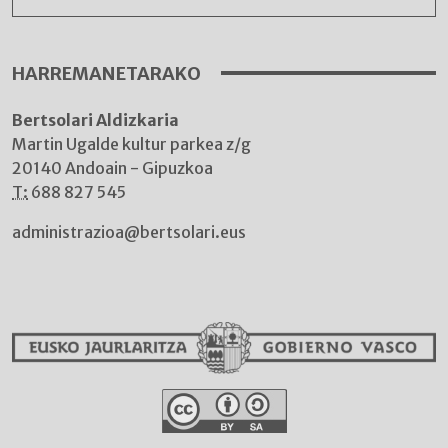
HARREMANETARAKO
Bertsolari Aldizkaria
Martin Ugalde kultur parkea z/g
20140 Andoain - Gipuzkoa
T:
688 827 545
administrazioa@bertsolari.eus