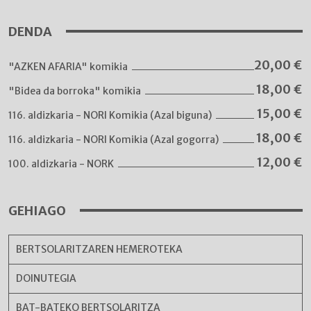
DENDA
20,00
€
"AZKEN AFARIA" komikia
18,00
€
"Bidea da borroka" komikia
15,00
€
116. aldizkaria - NORI Komikia (Azal biguna)
18,00
€
116. aldizkaria - NORI Komikia (Azal gogorra)
12,00
€
100. aldizkaria - NORK
GEHIAGO
BERTSOLARITZAREN HEMEROTEKA
DOINUTEGIA
BAT-BATEKO BERTSOLARITZA