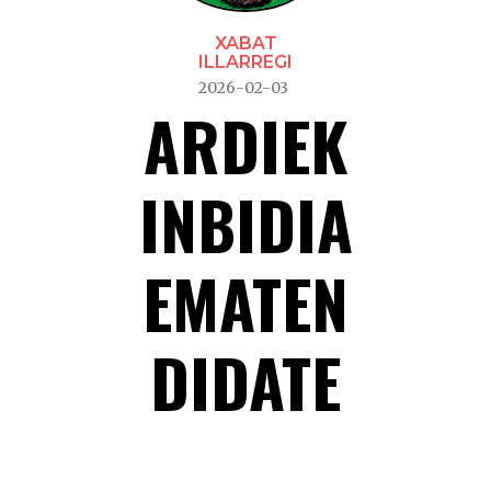
XABAT
ILLARREGI
2026-02-03
ARDIEK
INBIDIA
EMATEN
DIDATE