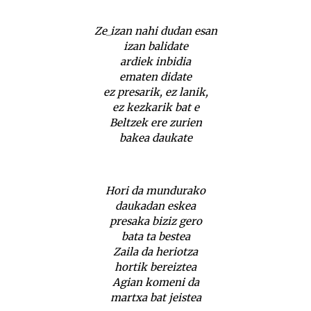
Ze_izan nahi dudan esan
izan balidate
ardiek inbidia
ematen didate
ez presarik, ez lanik,
ez kezkarik bat e
Beltzek ere zurien
bakea daukate
Hori da mundurako
daukadan eskea
presaka biziz gero
bata ta bestea
Zaila da heriotza
hortik bereiztea
Agian komeni da
martxa bat jeistea