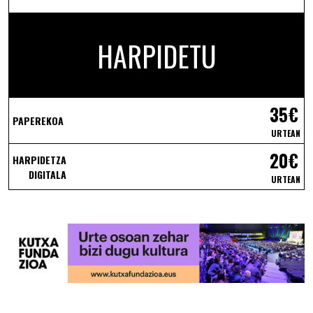
HARPIDETU
35€
PAPEREKOA
URTEAN
20€
HARPIDETZA
DIGITALA
URTEAN