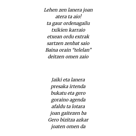
Lehen zen lanera joan
atera ta aio!
ta gaur ordenagailu
txikien karraio
etxean ordu extrak
sartzen zenbat saio
Baina orain “telelan”
deitzen omen zaio
Jaiki eta lanera
presaka irtenda
bukatu eta gero
goraino agenda
afaldu ta lotara
joan gaitezen ba
Gero bizitza azkar
joaten omen da