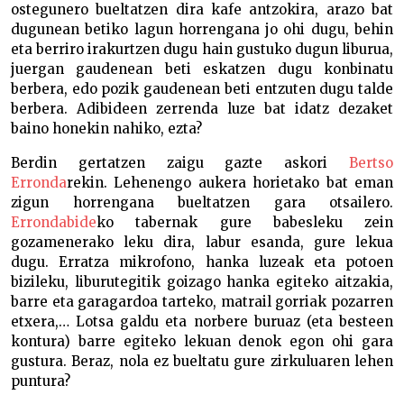
ostegunero bueltatzen dira kafe antzokira, arazo bat
dugunean betiko lagun horrengana jo ohi dugu, behin
eta berriro irakurtzen dugu hain gustuko dugun liburua,
juergan gaudenean beti eskatzen dugu konbinatu
berbera, edo pozik gaudenean beti entzuten dugu talde
berbera. Adibideen zerrenda luze bat idatz dezaket
baino honekin nahiko, ezta?
Berdin gertatzen zaigu gazte askori
Bertso
Erronda
rekin. Lehenengo aukera horietako bat eman
zigun horrengana bueltatzen gara otsailero.
Errondabide
ko tabernak gure babesleku zein
gozamenerako leku dira, labur esanda, gure lekua
dugu. Erratza mikrofono, hanka luzeak eta potoen
bizileku, liburutegitik goizago hanka egiteko aitzakia,
barre eta garagardoa tarteko, matrail gorriak pozarren
etxera,… Lotsa galdu eta norbere buruaz (eta besteen
kontura) barre egiteko lekuan denok egon ohi gara
gustura. Beraz, nola ez bueltatu gure zirkuluaren lehen
puntura?