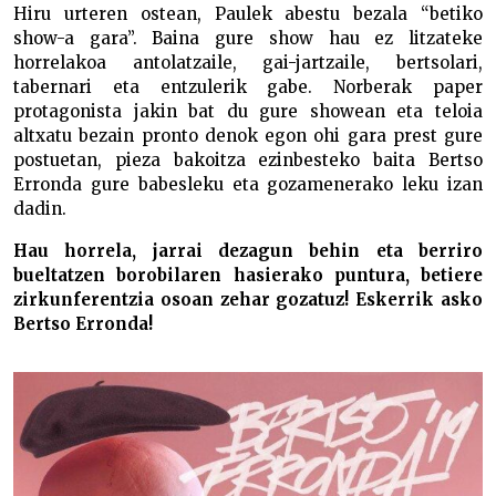
Hiru urteren ostean, Paulek abestu bezala “betiko
show-a gara”. Baina gure show hau ez litzateke
horrelakoa antolatzaile, gai-jartzaile, bertsolari,
tabernari eta entzulerik gabe. Norberak paper
protagonista jakin bat du gure showean eta teloia
altxatu bezain pronto denok egon ohi gara prest gure
postuetan, pieza bakoitza ezinbesteko baita Bertso
Erronda gure babesleku eta gozamenerako leku izan
dadin.
Hau horrela, jarrai dezagun behin eta berriro
bueltatzen borobilaren hasierako puntura, betiere
zirkunferentzia osoan zehar gozatuz! Eskerrik asko
Bertso Erronda!