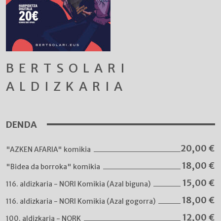
BERTSOLARI
ALDIZKARIA
DENDA
20,00
€
"AZKEN AFARIA" komikia
18,00
€
"Bidea da borroka" komikia
15,00
€
116. aldizkaria - NORI Komikia (Azal biguna)
18,00
€
116. aldizkaria - NORI Komikia (Azal gogorra)
12,00
€
100. aldizkaria - NORK