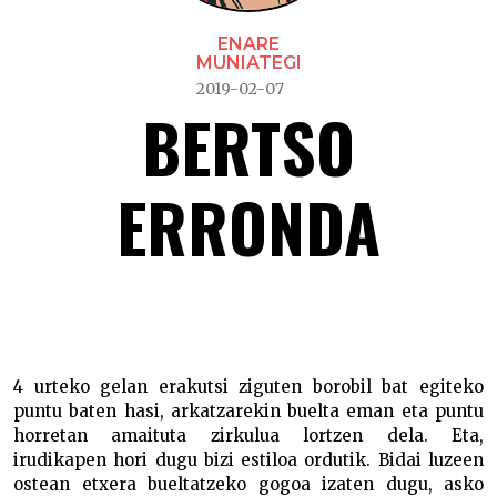
ENARE
MUNIATEGI
2019-02-07
BERTSO
ERRONDA
Bertso Erronda –
4 urteko gelan erakutsi ziguten borobil bat egiteko
puntu baten hasi, arkatzarekin buelta eman eta puntu
horretan amaituta zirkulua lortzen dela. Eta,
irudikapen hori dugu bizi estiloa ordutik. Bidai luzeen
ostean etxera bueltatzeko gogoa izaten dugu, asko