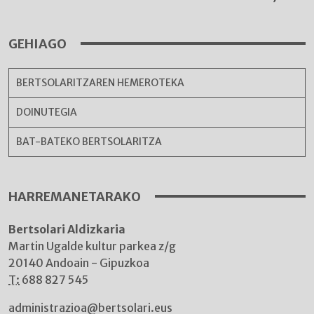
GEHIAGO
BERTSOLARITZAREN HEMEROTEKA
DOINUTEGIA
BAT-BATEKO BERTSOLARITZA
HARREMANETARAKO
Bertsolari Aldizkaria
Martin Ugalde kultur parkea z/g
20140 Andoain - Gipuzkoa
T:
688 827 545
administrazioa@bertsolari.eus