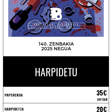
140. ZENBAKIA
2025 NEGUA
HARPIDETU
35€
PAPEREKOA
URTEAN
20€
HARPIDETZA