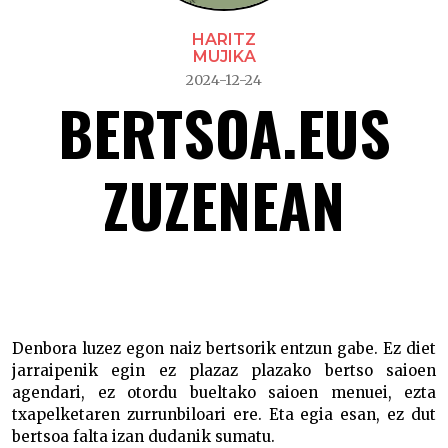
HARITZ
MUJIKA
2024-12-24
BERTSOA.EUS
ZUZENEAN
Bertsoa.eus zuzenean –
Denbora luzez egon naiz bertsorik entzun gabe. Ez diet
jarraipenik egin ez plazaz plazako bertso saioen
agendari, ez otordu bueltako saioen menuei, ezta
txapelketaren zurrunbiloari ere. Eta egia esan, ez dut
bertsoa falta izan dudanik sumatu.