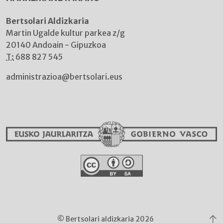
Bertsolari Aldizkaria
Martin Ugalde kultur parkea z/g
20140 Andoain - Gipuzkoa
T:
688 827 545
administrazioa@bertsolari.eus
© Bertsolari aldizkaria 2026