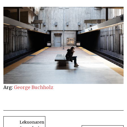
Arg:
George Buchholz
Bertsoa.eus zuzenean
BIDALKETETAN
ZEHAR
Lekuonaren