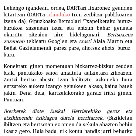
Lehengo igandean, ordea, DARTari itxaronez geunden
bitartean (DARTa
Irlandako
tren zerbitzu publikoaren
izena da), Gipuzkoako Bertsolari Txapelketako buruz-
burukoa zuzenean ikusi eta entzun behar genuela
okurritu zitzaion nire bidelagunari.
Bertsoa.eus
zuzenean
tekleatu Googlen eta
txast!
Alaia Martin eta
Beñat Gaztelumendi parez-pare, ahotsez-ahots, buruz-
buru.
Konektatu ginen momentuan bizkarrez-bizkar zeuden
biak, puntukako saioa amaituta aulkietara zihoazen.
Zortzi bertso abestu izan balituzte azkeneko hura
entzuteko aukera izango genukeen akaso, baina batek
jakin. Dena dela, kartzelakorako garaiz iritsi ginen.
Puntuan.
Ikerketek diote Euskal Herriarekiko geroz eta
atxikimendu txikiagoa dutela herritarrek.
(Bizikletan
ibiltzen eta bertsotan ez omen da sekula ahazten behin
ikasiz gero. Hala bada, nik kontu handiz jarri beharko