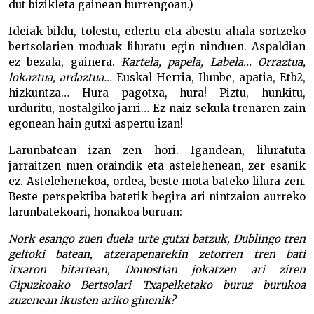
dut bizikleta gainean hurrengoan.)
Ideiak bildu, tolestu, edertu eta abestu ahala sortzeko
bertsolarien moduak liluratu egin ninduen. Aspaldian
ez bezala, gainera.
Kartela, papela, Labela… Orraztua,
lokaztua, ardaztua…
Euskal Herria, Ilunbe, apatia, Etb2,
hizkuntza… Hura pagotxa, hura! Piztu, hunkitu,
urduritu, nostalgiko jarri… Ez naiz sekula trenaren zain
egonean hain gutxi aspertu izan!
Larunbatean izan zen hori. Igandean, liluratuta
jarraitzen nuen oraindik eta astelehenean, zer esanik
ez. Astelehenekoa, ordea, beste mota bateko lilura zen.
Beste perspektiba batetik begira ari nintzaion aurreko
larunbatekoari, honakoa buruan:
Nork esango zuen duela urte gutxi batzuk, Dublingo tren
geltoki batean, atzerapenarekin zetorren tren bati
itxaron bitartean, Donostian jokatzen ari ziren
Gipuzkoako Bertsolari Txapelketako buruz burukoa
zuzenean ikusten ariko ginenik?