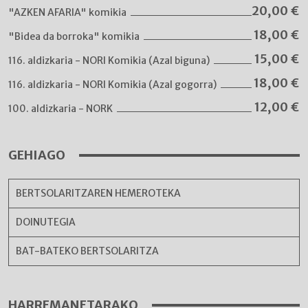
20,00
€
"AZKEN AFARIA" komikia
18,00
€
"Bidea da borroka" komikia
15,00
€
116. aldizkaria - NORI Komikia (Azal biguna)
18,00
€
116. aldizkaria - NORI Komikia (Azal gogorra)
12,00
€
100. aldizkaria - NORK
GEHIAGO
BERTSOLARITZAREN HEMEROTEKA
DOINUTEGIA
BAT-BATEKO BERTSOLARITZA
HARREMANETARAKO