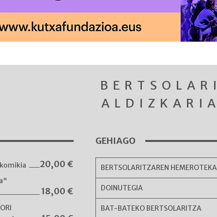
BERTSOLAR
ALDIZKARI
GEHIAGO
20,00
€
komikia
BERTSOLARITZAREN HEMEROTEK
ka"
DOINUTEGIA
18,00
€
NORI
BAT-BATEKO BERTSOLARITZA