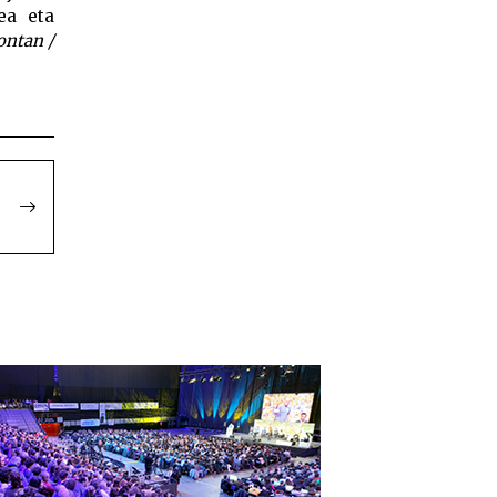
ea eta
ontan /
du bat