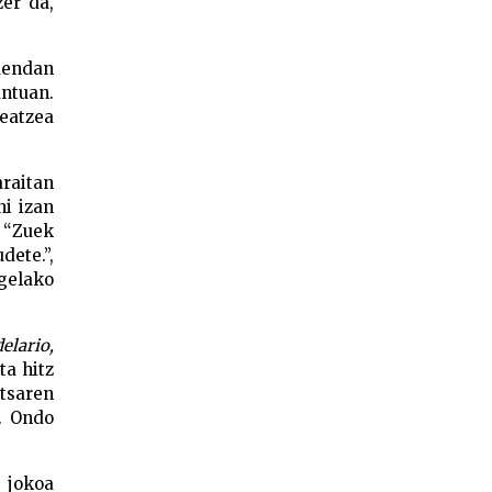
er da,
 dendan
ntuan.
teatzea
raitan
hi izan
: “Zuek
dete.”,
gelako
”
elario,
ta hitz
tsaren
i. Ondo
, jokoa