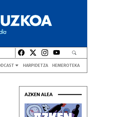
Lehio berrian irekiko da
Lehio berrian irekiko da
Lehio berrian irekiko da
Lehio berrian irekiko da
ODCAST
HARPIDETZA
HEMEROTEKA
AZKEN ALEA