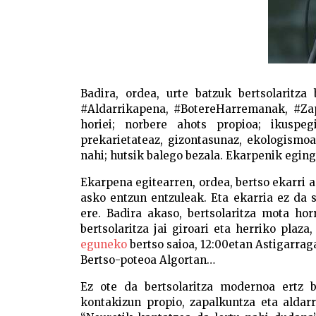
Badira, ordea, urte batzuk bertsolaritza 
#Aldarrikapena, #BotereHarremanak, #Zap
horiei; norbere ahots propioa; ikuspeg
prekarietateaz, gizontasunaz, ekologismo
nahi; hutsik balego bezala. Ekarpenik eging
Ekarpena egitearren, ordea, bertso ekarri a
asko entzun entzuleak. Eta ekarria ez da s
ere. Badira akaso, bertsolaritza mota ho
bertsolaritza jai giroari eta herriko plaza
eguneko
bertso saioa, 12:00etan Astigarrag
Bertso-poteoa Algortan…
Ez ote da bertsolaritza modernoa ertz b
kontakizun propio, zapalkuntza eta aldarr