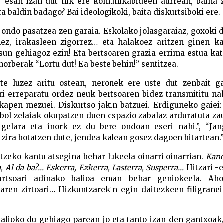
” esan izan dut nik ere komunikabideen aurrean, baina z
baldin badago? Bai ideologikoki, baita diskurtsiboki ere.
 ondo pasatzea zen garaia. Eskolako jolasgaraiaz, goxoki
ez, irakasleen zigorrez… eta halakoez aritzen ginen ka
sun gehiagoz ezin! Eta bertsoaren grazia errima estua ka
norberak “Lortu dut! Ea beste behin!” sentitzea.
te luzez aritu ostean, neronek ere uste dut zenbait ga
ri erreparatu ordez neuk bertsoaren bidez transmititu na
ikapen mezuei. Diskurtso jakin batzuei. Erdiguneko gaiei
tbol zelaiak okupatzen duen espazio zabalaz arduratuta zau
 gelara eta inork ez du bere ondoan eseri nahi.”, “Jan
zira botatzen dute, jendea kalean gosez dagoen bitartean.
tzeko kantu atsegina behar lukeela oinarri oinarrian.
Kand
a, Al da ba?… Eskerra, Ezkerra, Lasterra, Susperra…
Hitzari -e
kurtsoari adinako balioa eman behar geniokeela. Aho
naren zirtoari… Hizkuntzarekin egin daitezkeen filigrane
 balioko du gehiago parean jo eta tanto izan den gantxoak