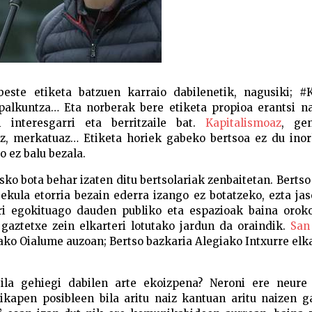
beste etiketa batzuen karraio dabilenetik, nagusiki; #K
alkuntza… Eta norberak bere etiketa propioa erantsi na
i interesgarri eta berritzaile bat.
Kapitalismoaz
, gen
az, merkatuaz… Etiketa horiek gabeko bertsoa ez du inor
o ez balu bezala.
sko bota behar izaten ditu bertsolariak zenbaitetan. Bertso
ekula etorria bezain ederra izango ez botatzeko, ezta ja
rri egokituago dauden publiko eta espazioak baina oroko
, gaztetxe zein elkarteri lotutako jardun da oraindik.
San
ako Oialume auzoan; Bertso bazkaria Alegiako Intxurre elk
ila gehiegi dabilen arte ekoizpena? Neroni ere neure 
ikapen posibleen bila aritu naiz kantuan aritu naizen g