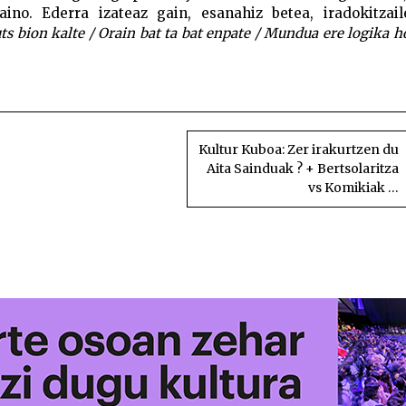
ino. Ederra izateaz gain, esanahiz betea, iradokitzail
ts bion kalte / Orain bat ta bat enpate / Mundua ere logika h
Bertsoari begiratzeko mo
Kultur Kuboa: Zer irakurtzen du
Aita Sainduak ? + Bertsolaritza
vs Komikiak …