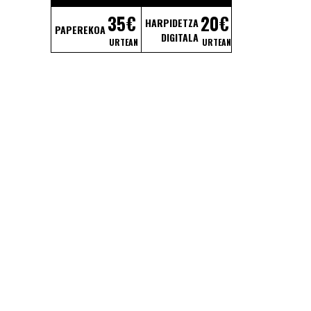
35€
20€
HARPIDETZA
PAPEREKOA
DIGITALA
URTEAN
URTEAN
u bat –