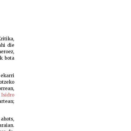
ritika,
hi die
eroez,
k bota
 ekarri
sotzeko
rrean,
 Isidro
artean;
ahots,
araian.