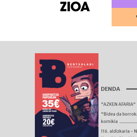
DENDA
"AZKEN AFARIA" 
"Bidea da borro
komikia
116. aldizkaria - 