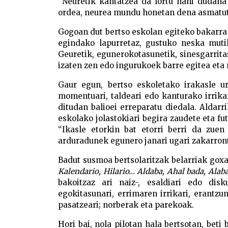
“Neuretik kantatzea da lortu nahi dudana
ordea, neurea mundu honetan dena asmatuta 
Gogoan dut bertso eskolan egiteko bakarra
egindako lapurretaz, gustuko neska mutil
Geuretik, egunerokotasunetik, sinesgarrita
izaten zen edo ingurukoek barre egitea eta 
Gaur egun, bertso eskoletako irakasle ur
momentuari, taldeari edo kanturako irrika
ditudan balioei erreparatu diedala. Aldarr
eskolako jolastokiari begira zaudete eta fu
“Ikasle etorkin bat etorri berri da zuen
arduradunek egunero janari ugari zakarront
Badut susmoa bertsolaritzak belarriak goxa
Kalendario, Hilario… Aldaba, Ahal bada, Alab
bakoitzaz ari naiz-, esaldiari edo dis
egokitasunari, errimaren irrikari, erantzu
pasatzeari; norberak eta parekoak.
Hori bai, nola pilotan hala bertsotan, beti