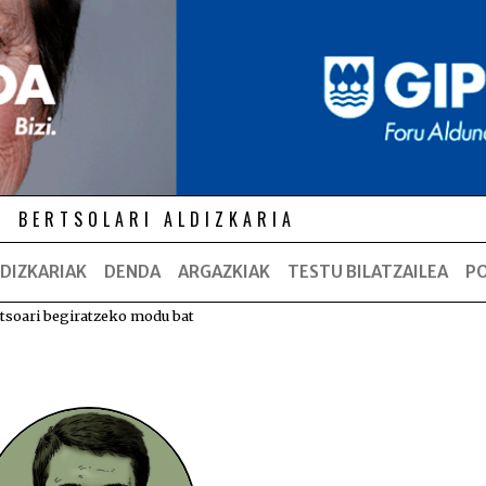
BERTSOLARI ALDIZKARIA
DIZKARIAK
DENDA
ARGAZKIAK
TESTU BILATZAILEA
P
tsoari begiratzeko modu bat