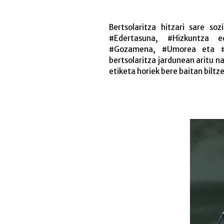
Bertsolaritza hitzari sare so
#Edertasuna, #Hizkuntza e
#Gozamena, #Umorea eta #Zi
bertsolaritza jardunean aritu na
etiketa horiek bere baitan biltz