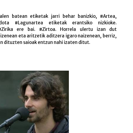
zialen batean etiketak jarri behar banizkio, #Artea,
dota #Lagunartea etiketak erantsiko nizkioke.
rika ere bai. #Zirtoa. Horrela ulertu izan dut
izenean eta aritzetik aditzera igaro naizenean, berriz,
en dituzten saioak entzun nahi izaten ditut.
Bertsoari begiratzeko mod