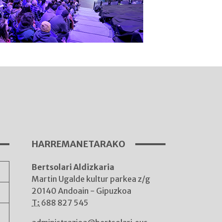
I
A
HARREMANETARAKO
Bertsolari Aldizkaria
A
Martin Ugalde kultur parkea z/g
20140 Andoain - Gipuzkoa
T:
688 827 545