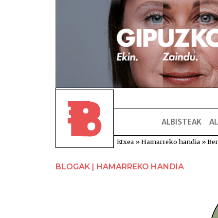
ALBISTEAK
AL
Etxea
»
Hamarreko handia
»
Ber
BLOGAK | HAMARREKO HANDIA