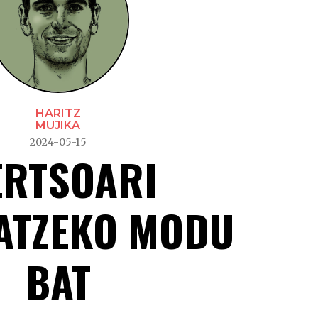
HARITZ
MUJIKA
2024-05-15
ERTSOARI
ATZEKO MODU
BAT