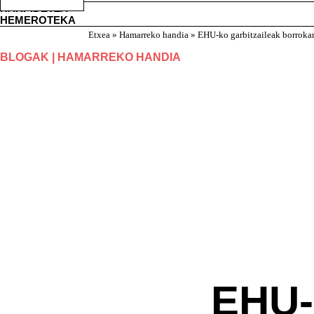
HARPIDETZA
HEMEROTEKA
Etxea
»
Hamarreko handia
»
EHU-ko garbitzaileak borroka
BLOGAK | HAMARREKO HANDIA
EHU