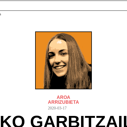
n
AROA
ARRIZUBIETA
2020-03-17
-KO GARBITZAI