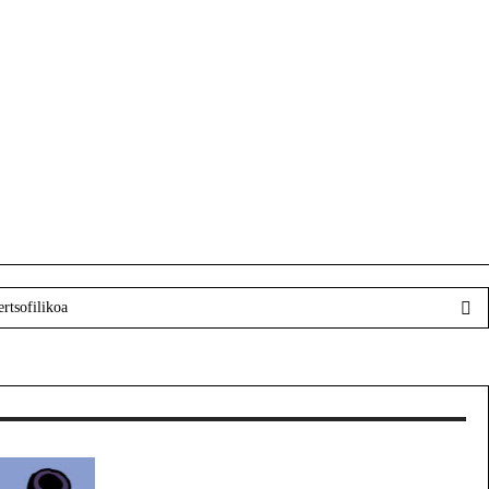
EHU-ko garbitzaileak borrokan
rtsofilikoa