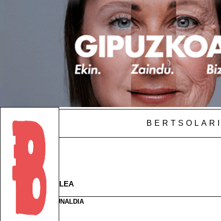
BERTSOLARI
ALBISTEAK
ALDIZKARIAK
DENDA
ARGAZKIAK
TESTU BILATZAILEA
PODCAST
EGAÑAREN BELAUNALDIA
MAKARRIZKETAK
ABD