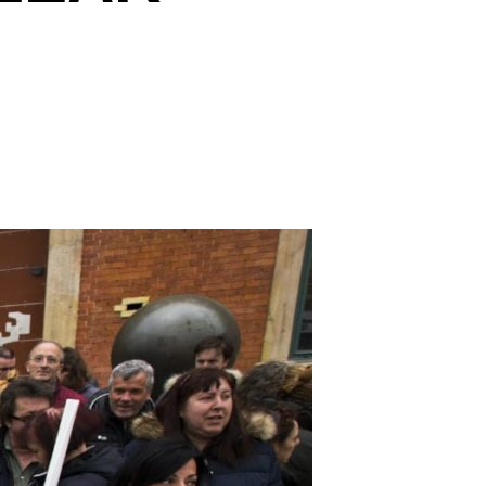
EHU-ko garbitzaileak borrokan –