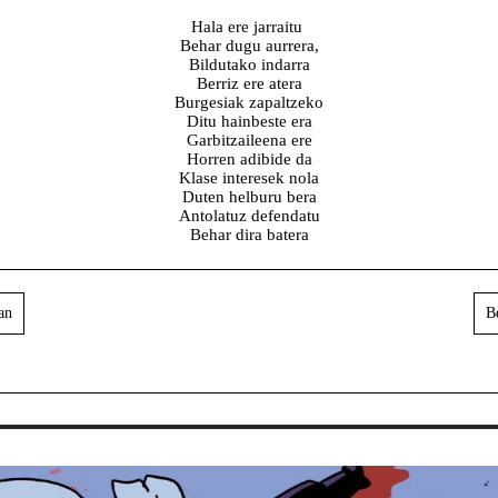
Hala ere jarraitu
Behar dugu aurrera,
Bildutako indarra
Berriz ere atera
Burgesiak zapaltzeko
Ditu hainbeste era
Garbitzaileena ere
Horren adibide da
Klase interesek nola
Duten helburu bera
Antolatuz defendatu
Behar dira batera
an
Be