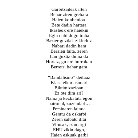
Garbitzaileak irten
Behar ziren grebara
Haien konbenioa
Bete dadin hartara
Ikasleok ere haiekin
Egin nahi dugu traba
Bazter guztiak zikinduz
Nabari dadin hara
Beraien falta, zeren
Lan guztiz duina da
Hortaz, gu ere borrokan
Berretsi behar gara
“Bandalismo” deituaz
Klase elkartasunari
Biktimizazioan
Ez ote dira ari?
Nahiz ja kezkatuta egon
patronal, zuzendari…
Presioaren lainoa
Geratu da oskarbi
Zeren salbatu ditu
Virusak, izan argi
EHU zikin dago,
Haien eskuak garbi