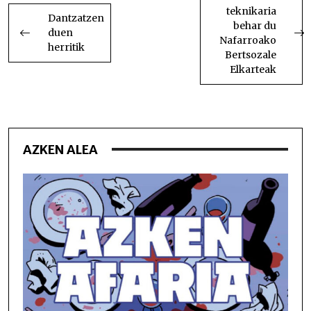
teknikaria
NABIGATU
Dantzatzen
behar du
duen
Nafarroako
herritik
Bertsozale
Elkarteak
AZKEN ALEA