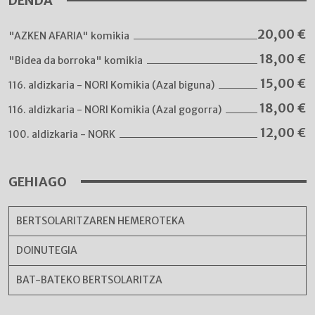
DENDA
20,00
€
"AZKEN AFARIA" komikia
18,00
€
"Bidea da borroka" komikia
15,00
€
116. aldizkaria - NORI Komikia (Azal biguna)
18,00
€
116. aldizkaria - NORI Komikia (Azal gogorra)
12,00
€
100. aldizkaria - NORK
GEHIAGO
BERTSOLARITZAREN HEMEROTEKA
DOINUTEGIA
BAT-BATEKO BERTSOLARITZA