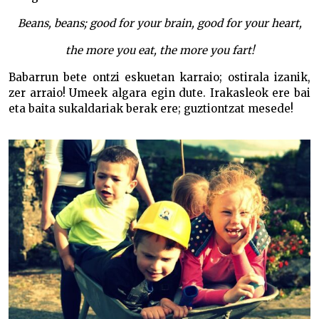
Beans, beans; good for your brain, good for your heart,
the more you eat, the more you fart!
Babarrun bete ontzi eskuetan karraio; ostirala izanik,
zer arraio! Umeek algara egin dute. Irakasleok ere bai
eta baita sukaldariak berak ere; guztiontzat mesede!