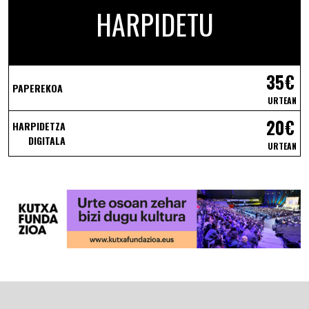
HARPIDETU
35€
PAPEREKOA
URTEAN
20€
HARPIDETZA
DIGITALA
URTEAN