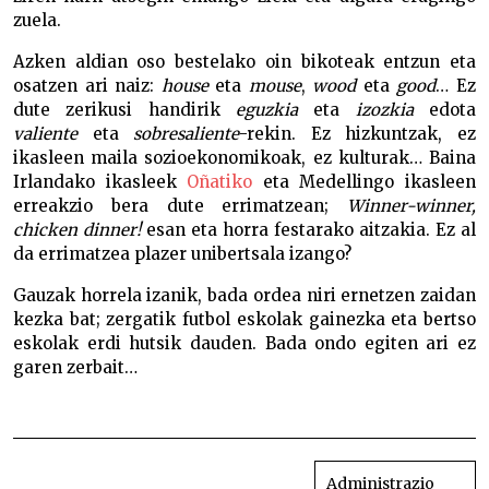
zuela.
Azken aldian oso bestelako oin bikoteak entzun eta
osatzen ari naiz:
house
eta
mouse
,
wood
eta
good
… Ez
dute zerikusi handirik
eguzkia
eta
izozkia
edota
valiente
eta
sobresaliente
-rekin. Ez hizkuntzak, ez
ikasleen maila sozioekonomikoak, ez kulturak… Baina
Irlandako ikasleek
Oñatiko
eta Medellingo ikasleen
erreakzio bera dute errimatzean;
Winner-winner,
chicken dinner!
esan eta horra festarako aitzakia. Ez al
da errimatzea plazer unibertsala izango?
Gauzak horrela izanik, bada ordea niri ernetzen zaidan
kezka bat; zergatik futbol eskolak gainezka eta bertso
eskolak erdi hutsik dauden. Bada ondo egiten ari ez
garen zerbait…
Errimatzearen plazer unibertsala
BIDALKETETAN
ZEHAR
Administrazio