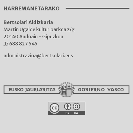
HARREMANETARAKO
Bertsolari Aldizkaria
Martin Ugalde kultur parkea z/g
20140 Andoain - Gipuzkoa
T:
688 827 545
administrazioa@bertsolari.eus