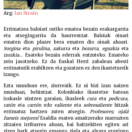
Arg:
Ian Strain
Errimatzea baloiari ostiko ematea bezain erakargarria
eta atsegingarria da haurrentzat. Baloiak oinari
ematen dion plazer bera ematen dio oinak ahoari.
Sorgina
eta
pirulina,
zakurra
eta
hezurra
,
eguzkia
eta
izozkia
… Esateko bezain ederrak entzuteko. Emateko
zein jasotzeko. Ez da Euskal Herri zabalean abesti
errimaturik erabiltzen eta gozatzen ez den ikastetxerik
izango.
Ezta munduan ere, ziurrenik. Ez ni bizi izan naizen
munduan, behintzat. Kolonbiako ikastetxe batean
irakasle nintzen garaian, ikasleek
cura
eta
pedicura
,
ratón
eta
cartón
edo
valiente
eta
sobresaliente
hitzak
errimatuz hartzen zuten atsegin.
Profesores; ojalá
fueseis mejores!
Esaldia esaten amaitzerako marrazten
zitzaien irribarrea ahoan, bai baitzekiten egiten ari
ziren hark atsegin emango ziela eta algara eragingo