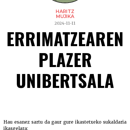
HARITZ
MUJIKA
2024-11-11
ERRIMATZEAREN
PLAZER
UNIBERTSALA
Errimatzearen plazer unibertsala –
Hau esanez sartu da gaur gure ikastetxeko sukaldaria
ikasgelara: