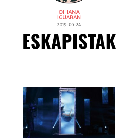
OIHANA
IGUARAN
2019-05-24
ESKAPISTAK
Eskapistak –