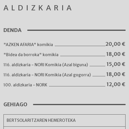
ALDIZKARIA
DENDA
20,00
€
"AZKEN AFARIA" komikia
18,00
€
"Bidea da borroka" komikia
15,00
€
116. aldizkaria - NORI Komikia (Azal biguna)
18,00
€
116. aldizkaria - NORI Komikia (Azal gogorra)
12,00
€
100. aldizkaria - NORK
GEHIAGO
BERTSOLARITZAREN HEMEROTEKA