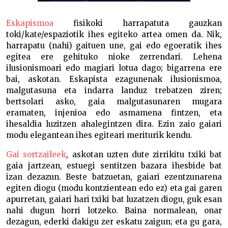
Eskapismoa
fisikoki harrapatuta gauzkan
toki/kate/espaziotik ihes egiteko artea omen da. Nik,
harrapatu (nahi) gaituen une, gai edo egoeratik ihes
egitea ere gehituko nioke zerrendari. Lehena
ilusionismoari edo magiari lotua dago; bigarrena ere
bai, askotan. Eskapista ezagunenak ilusionismoa,
malgutasuna eta indarra landuz trebatzen ziren;
bertsolari asko, gaia malgutasunaren mugara
eramaten, injenioa edo asmamena fintzen, eta
ihesaldia luzitzen ahalegintzen dira. Ezin zaio gaiari
modu elegantean ihes egiteari meriturik kendu.
Gai sortzaileek
, askotan uzten dute zirrikitu txiki bat
gaia jartzean, estuegi sentitzen bazara ihesbide bat
izan dezazun. Beste batzuetan, gaiari ezentzunarena
egiten diogu (modu kontzientean edo ez) eta gai garen
apurretan, gaiari hari txiki bat luzatzen diogu, guk esan
nahi dugun horri lotzeko. Baina normalean, onar
dezagun, ederki dakigu zer eskatu zaigun; eta gu gara,