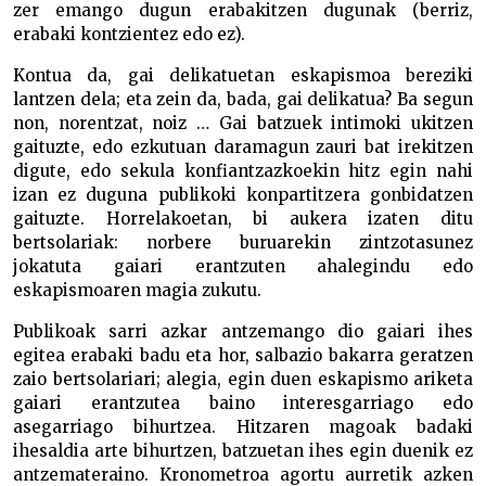
zer emango dugun erabakitzen dugunak (berriz,
erabaki kontzientez edo ez).
Kontua da, gai delikatuetan eskapismoa bereziki
lantzen dela; eta zein da, bada, gai delikatua? Ba segun
non, norentzat, noiz … Gai batzuek intimoki ukitzen
gaituzte, edo ezkutuan daramagun zauri bat irekitzen
digute, edo sekula konfiantzazkoekin hitz egin nahi
izan ez duguna publikoki konpartitzera gonbidatzen
gaituzte. Horrelakoetan, bi aukera izaten ditu
bertsolariak: norbere buruarekin zintzotasunez
jokatuta gaiari erantzuten ahalegindu edo
eskapismoaren magia zukutu.
Publikoak sarri azkar antzemango dio gaiari ihes
egitea erabaki badu eta hor, salbazio bakarra geratzen
zaio bertsolariari; alegia, egin duen eskapismo ariketa
gaiari erantzutea baino interesgarriago edo
asegarriago bihurtzea. Hitzaren magoak badaki
ihesaldia arte bihurtzen, batzuetan ihes egin duenik ez
antzemateraino. Kronometroa agortu aurretik azken