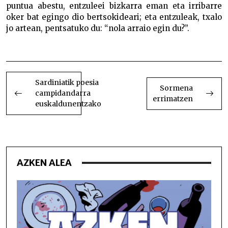
puntua abestu, entzuleei bizkarra eman eta irribarre
oker bat egingo dio bertsokideari; eta entzuleak, txalo
jo artean, pentsatuko du: “nola arraio egin du?”.
Eskapistak
BIDALKETETAN
ZEHAR
Sardiniatik poesia
Sormena
campidandarra
NABIGATU
errimatzen
euskaldunentzako
AZKEN ALEA