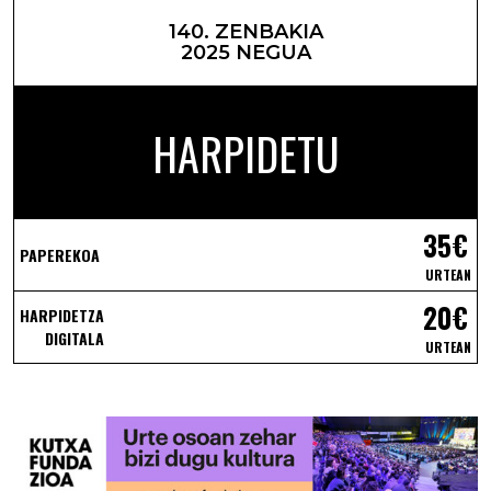
140. ZENBAKIA
2025 NEGUA
HARPIDETU
35€
PAPEREKOA
URTEAN
20€
HARPIDETZA
DIGITALA
URTEAN