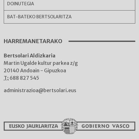
DOINUTEGIA
BAT-BATEKO BERTSOLARITZA
HARREMANETARAKO
Bertsolari Aldizkaria
Martin Ugalde kultur parkea z/g
20140 Andoain - Gipuzkoa
T:
688 827 545
administrazioa@bertsolari.eus