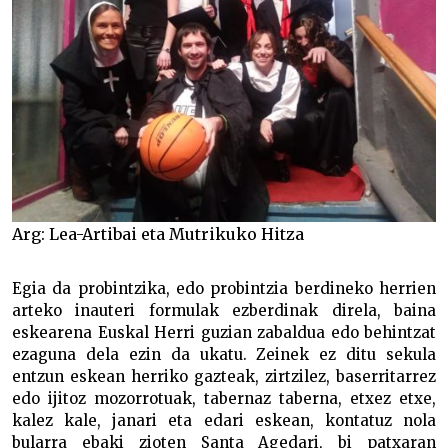
Arg: Lea-Artibai eta Mutrikuko Hitza
Egia da probintzika, edo probintzia berdineko herrien
arteko inauteri formulak ezberdinak direla, baina
eskearena Euskal Herri guzian zabaldua edo behintzat
ezaguna dela ezin da ukatu. Zeinek ez ditu sekula
entzun eskean herriko gazteak, zirtzilez, baserritarrez
edo ijitoz mozorrotuak, tabernaz taberna, etxez etxe,
kalez kale, janari eta edari eskean, kontatuz nola
bularra ebaki zioten Santa Agedari, bi patxaran