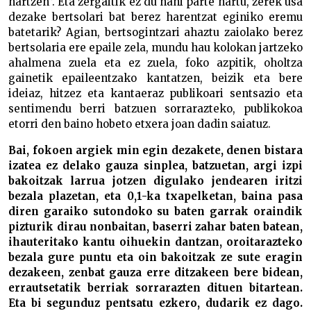
hartzen”. Eta zergaitik ez du nahi parte hartu, zerek usa
dezake bertsolari bat berez harentzat eginiko eremu
batetarik? Agian, bertsogintzari ahaztu zaiolako berez
bertsolaria ere epaile zela, mundu hau kolokan jartzeko
ahalmena zuela eta ez zuela, foko azpitik, oholtza
gainetik epaileentzako kantatzen, beizik eta bere
ideiaz, hitzez eta kantaeraz publikoari sentsazio eta
sentimendu berri batzuen sorrarazteko, publikokoa
etorri den baino hobeto etxera joan dadin saiatuz.
Bai, fokoen argiek min egin dezakete, denen bistara
izatea ez delako gauza sinplea, batzuetan, argi izpi
bakoitzak larrua jotzen digulako jendearen iritzi
bezala plazetan, eta 0,1-ka txapelketan, baina pasa
diren garaiko sutondoko su baten garrak oraindik
pizturik dirau nonbaitan, baserri zahar baten batean,
ihauteritako kantu oihuekin dantzan, oroitarazteko
bezala gure puntu eta oin bakoitzak ze sute eragin
dezakeen, zenbat gauza erre ditzakeen bere bidean,
errautsetatik berriak sorrarazten dituen bitartean.
Eta bi segunduz pentsatu ezkero, dudarik ez dago.