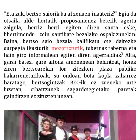
Eta bi begiradek sortzen dutena –
“Eta zuk, bertso saiorik ba al zenuen inauteriz?” Egia da
otsaila alde hortatik proposamenez beterik agertu
zaigula, herriz herri egiten diren santa eske,
libertimendu zein santibate bezalako ospakizunekin.
Baina, bertso saio bezala kalifikatu ote daitezke
aurpegia ikazturik,
mozorroturik
, tabernaz taberna eta
hain giro informalean egiten diren agerraldiak? Alta,
garai batez, gure aitona amonenean behintzat, hoiek
ziren bertsoarekin lor zitezken plaza publiko
bakarrenetarikoak, su ondoan bota kopla zaharrez
haratago, bertsogintzak BEC-ik ez zueneko urte
luzetan, oihartzunek sagardotegietako paretak
gainditzen ez zituzten unean.