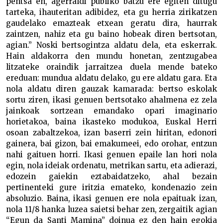
pentsa eh, agerraldi publiko batzu ere egiten ditugu
tarteka, ihauteritan adibidez, eta gu herria zirikatzen
gaudelako emazteak etxean geratu dira, haurrak
zaintzen, nahiz eta gu baino hobeak diren bertsotan,
agian.” Noski bertsogintza aldatu dela, eta eskerrak.
Hain aldakorra den mundu honetan, zentzugabea
litzateke oraindik jarraitzea duela mende bateko
ereduan: mundua aldatu delako, gu ere aldatu gara. Eta
nola aldatu diren gauzak kamarada: bertso eskolak
sortu ziren, ikasi genuen bertsotako ahalmena ez zela
jainkoak sortzean emandako opari imaginario
horietakoa, baina ikasteko modukoa, Euskal Herri
osoan zabaltzekoa, izan baserri zein hiritan, edonori
gainera, bai gizon, bai emakumeei, edo orohar, entzun
nahi gaituen horri. Ikasi genuen epaile lan hori nola
egin, nola ideiak ordenatu, metrikan sartu, eta adierazi,
edozein gaiekin eztabaidatzeko, ahal bezain
pertinenteki gure iritzia emateko, kondenazio zein
absoluzio. Baina, ikasi genuen ere nola epaituak izan,
nola 11/8 hanka luzea saietsi behar zen, zergaitik agian
“Egun da Santi Mamina” doinua ez den hain egokia