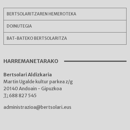
BERTSOLARITZAREN HEMEROTEKA
DOINUTEGIA
BAT-BATEKO BERTSOLARITZA
HARREMANETARAKO
Bertsolari Aldizkaria
Martin Ugalde kultur parkea z/g
20140 Andoain - Gipuzkoa
T:
688 827 545
administrazioa@bertsolari.eus