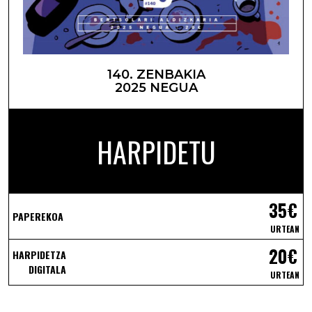
140. ZENBAKIA
2025 NEGUA
HARPIDETU
35€
PAPEREKOA
URTEAN
20€
HARPIDETZA
DIGITALA
URTEAN