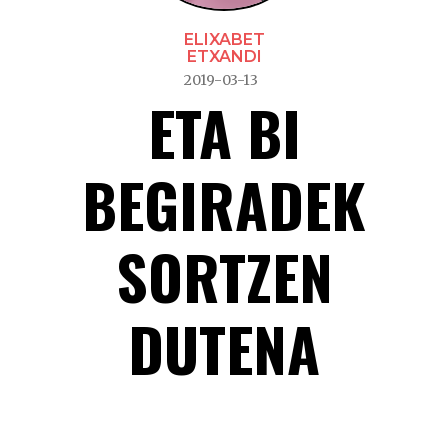
ELIXABET
ETXANDI
2019-03-13
ETA BI
BEGIRADEK
SORTZEN
DUTENA