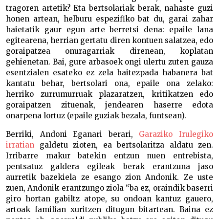
tragoren artetik? Eta bertsolariak berak, nahaste guzi
honen artean, helburu espezifiko bat du, garai zahar
haietatik gaur egun arte berretsi dena: epaile lana
egitearena, herrian gertatu diren kontuen salatzea, edo
goraipatzea onuragarriak direnean, koplatan
gehienetan. Bai, gure arbasoek ongi ulertu zuten gauza
esentzialen esateko ez zela baitezpada habanera bat
kantatu behar, bertsolari ona, epaile ona zelako:
herriko zurrumurruak plazaratzen, kritikatzen edo
goraipatzen zituenak, jendearen haserre edota
onarpena lortuz (epaile guziak bezala, funtsean).
Berriki, Andoni Eganari berari,
Garaziko Irulegiko
irratian
galdetu zioten, ea bertsolaritza aldatu zen.
Irribarre makur batekin entzun nuen entrebista,
pentsatuz galdera egileak berak erantzuna jaso
aurretik bazekiela ze esango zion Andonik. Ze uste
zuen, Andonik erantzungo ziola “ba ez, oraindik baserri
giro hortan gabiltz atope, su ondoan kantuz gauero,
artoak familian xuritzen ditugun bitartean. Baina ez