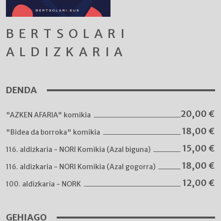
BERTSOLARI
ALDIZKARIA
DENDA
20,00
€
"AZKEN AFARIA" komikia
18,00
€
"Bidea da borroka" komikia
15,00
€
116. aldizkaria - NORI Komikia (Azal biguna)
18,00
€
116. aldizkaria - NORI Komikia (Azal gogorra)
12,00
€
100. aldizkaria - NORK
GEHIAGO