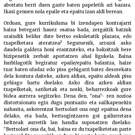
abortatu berri duen gazte baten papeletik ari bazara.
Ikasi genuen nola epaile eta epaitu izan aldi berean.
Orduan, gure kurrikuluma bi izendapen kontrajarri
baina betegarri hauez osatua bada, zergaitik batzuk
oraindik beldur dute bertso eskoletatik plazara, edo
txapelketara ateratzea? Seguruenik, arrazoi asko
daudela galdera honi erantzuteko, eta bakoitzak bere
bizipenetik zerbait aportatzen ahal ligukela. Baina
hurbilagotik begiratuz epaile/epaitu balantza, haize
txar baten ufadaz edo pisu gehigarri batez desorekatu
dela kontura daiteke, azken aldian, epaitu aldeak pisu
gehiago hartu duelako. Asko dira azken aldian
txapelketak, sariketak eta noski, beharrezkoak gure
bidea aurrera segitzeko. Dena den, “ona”- ren nozioa
distortsionatu egin dugu puntuazio eta sailkapenekin
nahasita, askorentzat bertsolari ona ongi epaitua dena
delako, eta bada, bertsogintzaren goi gailurretara
heltzeak aurretik lan handia suposatzen duelako.
“Bertsolari ona da, bai, baina ez du txapelketetan parte