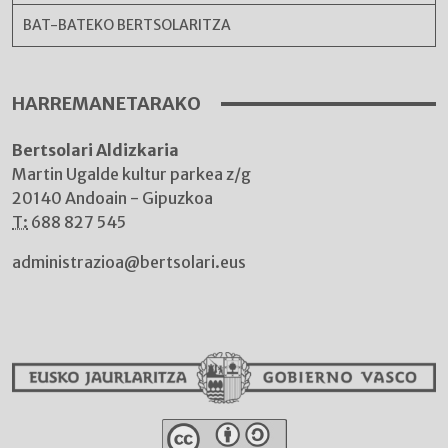
BAT-BATEKO BERTSOLARITZA
HARREMANETARAKO
Bertsolari Aldizkaria
Martin Ugalde kultur parkea z/g
20140 Andoain - Gipuzkoa
T:
688 827 545
administrazioa@bertsolari.eus