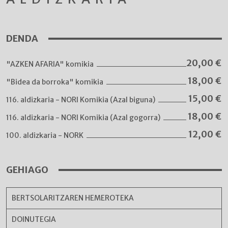
DENDA
20,00
€
"AZKEN AFARIA" komikia
18,00
€
"Bidea da borroka" komikia
15,00
€
116. aldizkaria - NORI Komikia (Azal biguna)
18,00
€
116. aldizkaria - NORI Komikia (Azal gogorra)
12,00
€
100. aldizkaria - NORK
GEHIAGO
BERTSOLARITZAREN HEMEROTEKA
DOINUTEGIA