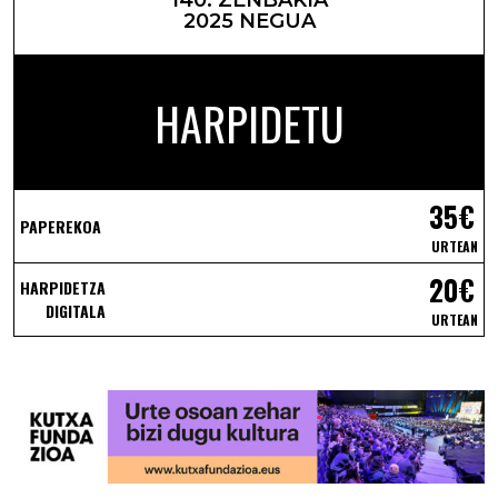
2025 NEGUA
HARPIDETU
35€
PAPEREKOA
URTEAN
20€
HARPIDETZA
DIGITALA
URTEAN