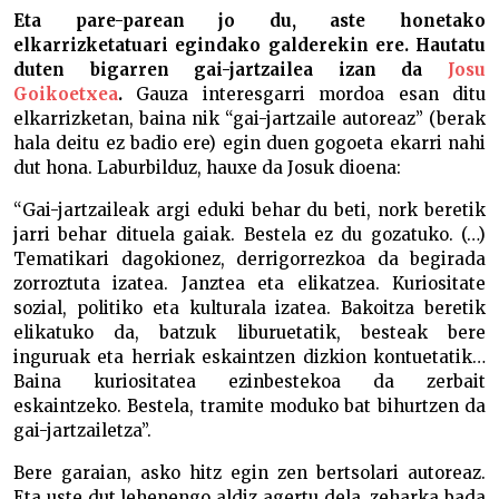
Eta pare-parean jo du, aste honetako
elkarrizketatuari egindako galderekin ere. Hautatu
duten bigarren gai-jartzailea izan da
Josu
Goikoetxea
.
Gauza interesgarri mordoa esan ditu
elkarrizketan, baina nik “gai-jartzaile autoreaz” (berak
hala deitu ez badio ere) egin duen gogoeta ekarri nahi
dut hona. Laburbilduz, hauxe da Josuk dioena:
“Gai-jartzaileak argi eduki behar du beti, nork beretik
jarri behar dituela gaiak. Bestela ez du gozatuko. (…)
Tematikari dagokionez, derrigorrezkoa da begirada
zorroztuta izatea. Janztea eta elikatzea. Kuriositate
sozial, politiko eta kulturala izatea. Bakoitza beretik
elikatuko da, batzuk liburuetatik, besteak bere
inguruak eta herriak eskaintzen dizkion kontuetatik…
Baina kuriositatea ezinbestekoa da zerbait
eskaintzeko. Bestela, tramite moduko bat bihurtzen da
gai-jartzailetza”.
Bere garaian, asko hitz egin zen bertsolari autoreaz.
Eta uste dut lehenengo aldiz agertu dela, zeharka bada