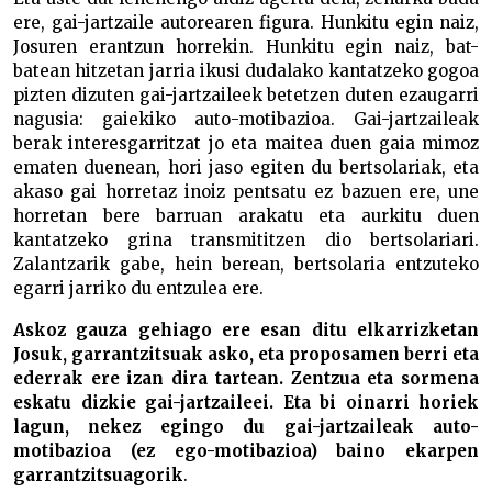
ere, gai-jartzaile autorearen figura. Hunkitu egin naiz,
Josuren erantzun horrekin. Hunkitu egin naiz, bat-
batean hitzetan jarria ikusi dudalako kantatzeko gogoa
pizten dizuten gai-jartzaileek betetzen duten ezaugarri
nagusia: gaiekiko auto-motibazioa. Gai-jartzaileak
berak interesgarritzat jo eta maitea duen gaia mimoz
ematen duenean, hori jaso egiten du bertsolariak, eta
akaso gai horretaz inoiz pentsatu ez bazuen ere, une
horretan bere barruan arakatu eta aurkitu duen
kantatzeko grina transmititzen dio bertsolariari.
Zalantzarik gabe, hein berean, bertsolaria entzuteko
egarri jarriko du entzulea ere.
Askoz gauza gehiago ere esan ditu elkarrizketan
Josuk, garrantzitsuak asko, eta proposamen berri eta
ederrak ere izan dira tartean. Zentzua eta sormena
eskatu dizkie gai-jartzaileei. Eta bi oinarri horiek
lagun, nekez egingo du gai-jartzaileak auto-
motibazioa (ez ego-motibazioa) baino ekarpen
garrantzitsuagorik
.