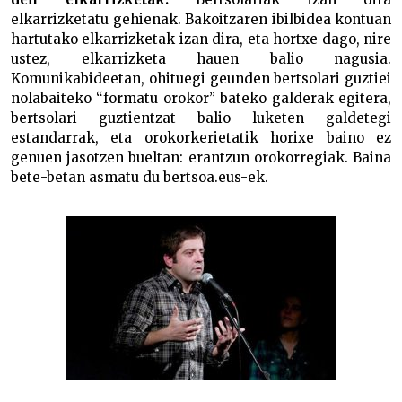
elkarrizketatu gehienak. Bakoitzaren ibilbidea kontuan
hartutako elkarrizketak izan dira, eta hortxe dago, nire
ustez, elkarrizketa hauen balio nagusia.
Komunikabideetan, ohituegi geunden bertsolari guztiei
nolabaiteko “formatu orokor” bateko galderak egitera,
bertsolari guztientzat balio luketen galdetegi
estandarrak, eta orokorkerietatik horixe baino ez
genuen jasotzen bueltan: erantzun orokorregiak. Baina
bete-betan asmatu du bertsoa.eus-ek.