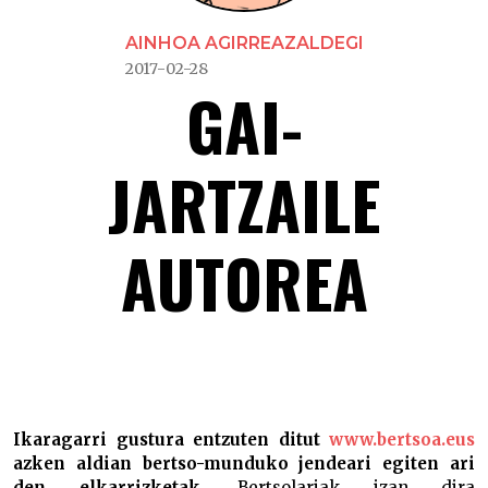
AINHOA AGIRREAZALDEGI
2017-02-28
GAI-
JARTZAILE
AUTOREA
Gai-jartzaile autorea
Ikaragarri gustura entzuten ditut
www.bertsoa.eus
azken aldian bertso-munduko jendeari egiten ari
den elkarrizketak.
Bertsolariak izan dira