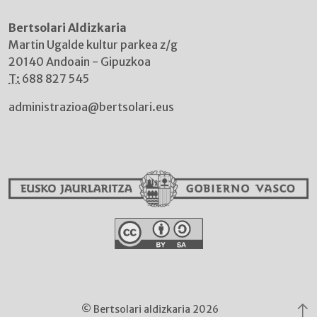
Bertsolari Aldizkaria
Martin Ugalde kultur parkea z/g
20140 Andoain - Gipuzkoa
T:
688 827 545
administrazioa@bertsolari.eus
© Bertsolari aldizkaria 2026