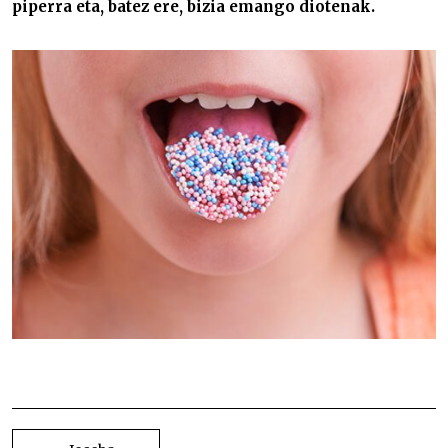
piperra eta, batez ere, bizia emango diotenak.
Gatza eta piperra
BIDALKETETAN