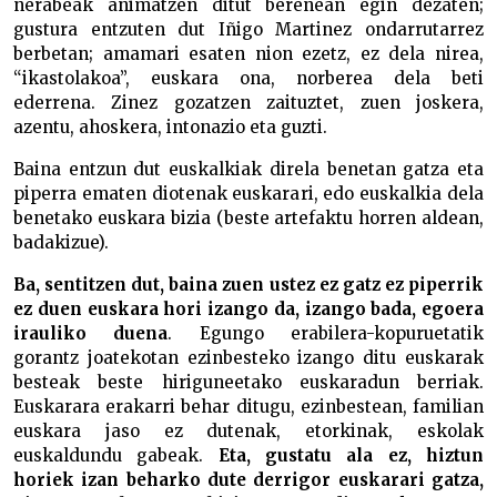
nerabeak animatzen ditut berenean egin dezaten;
gustura entzuten dut Iñigo Martinez ondarrutarrez
berbetan; amamari esaten nion ezetz, ez dela nirea,
“ikastolakoa”, euskara ona, norberea dela beti
ederrena. Zinez gozatzen zaituztet, zuen joskera,
azentu, ahoskera, intonazio eta guzti.
Baina entzun dut euskalkiak direla benetan gatza eta
piperra ematen diotenak euskarari, edo euskalkia dela
benetako euskara bizia (beste artefaktu horren aldean,
badakizue).
Ba, sentitzen dut, baina zuen ustez ez gatz ez piperrik
ez duen euskara hori izango da, izango bada, egoera
irauliko duena
. Egungo erabilera-kopuruetatik
gorantz joatekotan ezinbesteko izango ditu euskarak
besteak beste hiriguneetako euskaradun berriak.
Euskarara erakarri behar ditugu, ezinbestean, familian
euskara jaso ez dutenak, etorkinak, eskolak
euskaldundu gabeak.
Eta, gustatu ala ez, hiztun
horiek izan beharko dute derrigor euskarari gatza,