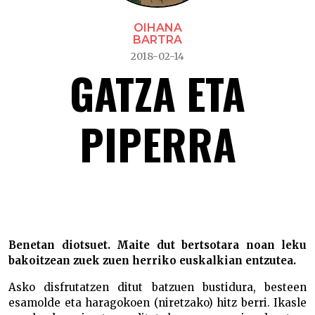
OIHANA
BARTRA
2018-02-14
GATZA ETA
PIPERRA
Gatza eta piperra –
Benetan diotsuet. Maite dut bertsotara noan leku
bakoitzean zuek zuen herriko euskalkian entzutea.
Asko disfrutatzen ditut batzuen bustidura, besteen
esamolde eta haragokoen (niretzako) hitz berri. Ikasle