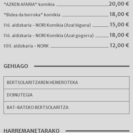
20,00
€
"AZKEN AFARIA" komikia
18,00
€
"Bidea da borroka" komikia
15,00
€
116. aldizkaria - NORI Komikia (Azal biguna)
18,00
€
116. aldizkaria - NORI Komikia (Azal gogorra)
12,00
€
100. aldizkaria - NORK
GEHIAGO
BERTSOLARITZAREN HEMEROTEKA
DOINUTEGIA
BAT-BATEKO BERTSOLARITZA
HARREMANETARAKO