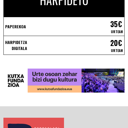
35€
PAPEREKOA
URTEAN
20€
HARPIDETZA
DIGITALA
URTEAN