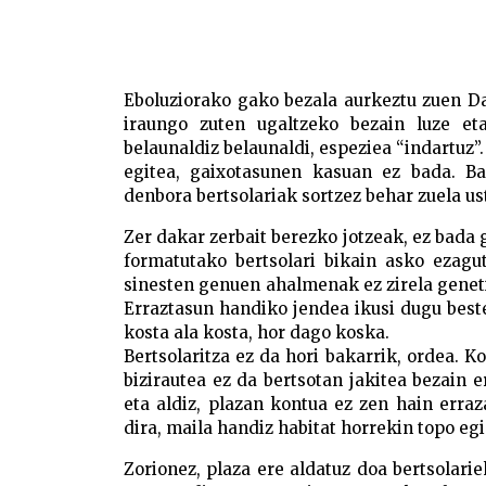
Eboluziorako gako bezala aurkeztu zuen D
iraungo zuten ugaltzeko bezain luze et
belaunaldiz belaunaldi, espeziea “indartuz”
egitea, gaixotasunen kasuan ez bada. Ba
denbora bertsolariak sortzez behar zuela ust
Zer dakar zerbait berezko jotzeak, ez bada 
formatutako bertsolari bikain asko ezagu
sinesten genuen ahalmenak ez zirela genetik
Erraztasun handiko jendea ikusi dugu beste
kosta ala kosta, hor dago koska.
Bertsolaritza ez da hori bakarrik, ordea. K
bizirautea ez da bertsotan jakitea bezain 
eta aldiz, plazan kontua ez zen hain err
dira, maila handiz habitat horrekin topo eg
Zorionez, plaza ere aldatuz doa bertsolarie