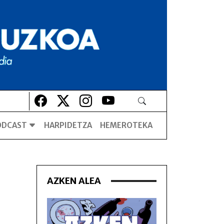
Lehio berrian irekiko da
Lehio berrian irekiko da
Lehio berrian irekiko da
Lehio berrian irekiko da
ODCAST
HARPIDETZA
HEMEROTEKA
AZKEN ALEA