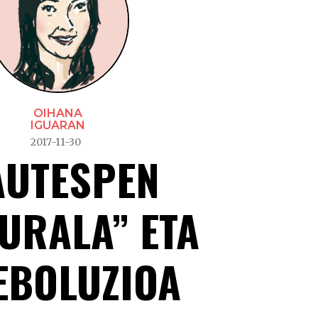
OIHANA
IGUARAN
2017-11-30
AUTESPEN
URALA” ETA
EBOLUZIOA