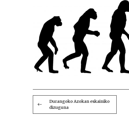
BIDALKETETAN
ZEHAR
Durangoko Azokan eskainiko
dizuguna
NABIGATU