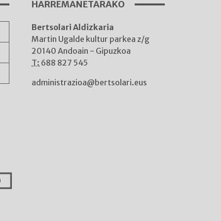
HARREMANETARAKO
Bertsolari Aldizkaria
A
Martin Ugalde kultur parkea z/g
20140 Andoain - Gipuzkoa
T:
688 827 545
administrazioa@bertsolari.eus