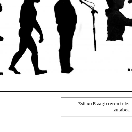
Hautespen “naturala” eta (r)eb
Estitxu Eizagirreren iritzi
zutabea