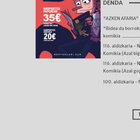
DENDA
"AZKEN AFARIA" 
"Bidea da borro
komikia
116. aldizkaria - 
Komikia (Azal bi
116. aldizkaria - 
Komikia (Azal go
100. aldizkaria -