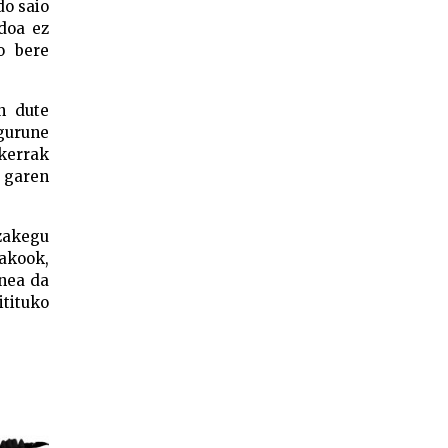
do saio
ndoa ez
o bere
n dute
gurune
skerrak
u garen
ezakegu
rakook,
unea da
itituko