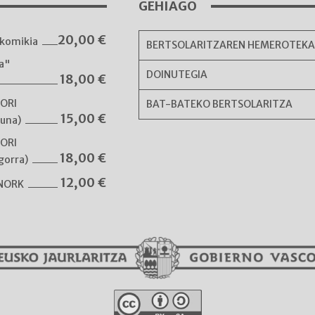
GEHIAGO
20,00
€
komikia
BERTSOLARITZAREN HEMEROTEK
ka"
DOINUTEGIA
18,00
€
NORI
BAT-BATEKO BERTSOLARITZA
15,00
€
guna)
NORI
18,00
€
gorra)
12,00
€
 NORK