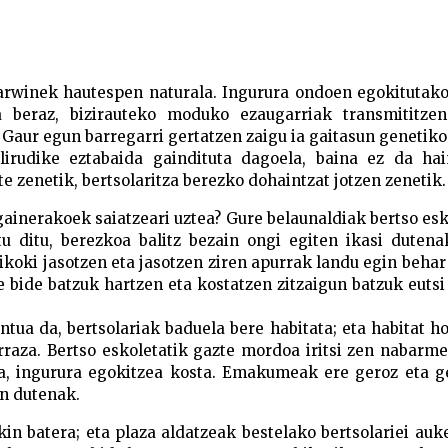
Hautespen “naturala” eta (r)ebol
arwinek hautespen naturala. Ingurura ondoen egokitutako
a beraz, bizirauteko moduko ezaugarriak transmititzen
. Gaur egun barregarri gertatzen zaigu ia gaitasun genetiko
lirudike eztabaida gaindituta dagoela, baina ez da hai
e zenetik, bertsolaritza berezko dohaintzat jotzen zenetik.
gainerakoek saiatzeari uztea? Gure belaunaldiak bertso es
tu ditu, berezkoa balitz bezain ongi egiten ikasi duten
oki jasotzen eta jasotzen ziren apurrak landu egin behar 
 bide batzuk hartzen eta kostatzen zitzaigun batzuk eutsi
ontua da, bertsolariak baduela bere habitata; eta habitat h
erraza. Bertso eskoletatik gazte mordoa iritsi zen nabarm
aza, ingurura egokitzea kosta. Emakumeak ere geroz eta 
in dutenak.
kin batera; eta plaza aldatzeak bestelako bertsolariei auk