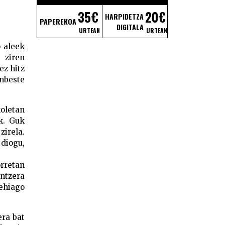
35€
20€
HARPIDETZA
PAPEREKOA
DIGITALA
uzioa –
URTEAN
URTEAN
 aleek
 ziren
ez hitz
nbeste
koletan
ak. Guk
zirela.
 diogu,
orretan
entzera
gehiago
era bat