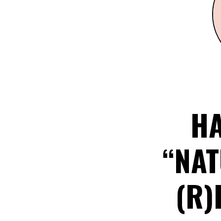
H
“NAT
(R)