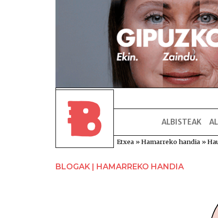
ALBISTEAK
AL
Etxea
»
Hamarreko handia
»
Hau
BLOGAK | HAMARREKO HANDIA