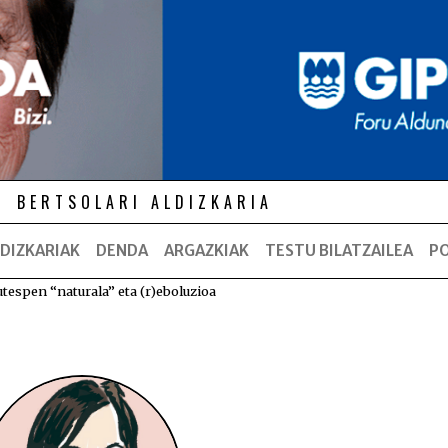
BERTSOLARI ALDIZKARIA
DIZKARIAK
DENDA
ARGAZKIAK
TESTU BILATZAILEA
P
tespen “naturala” eta (r)eboluzioa