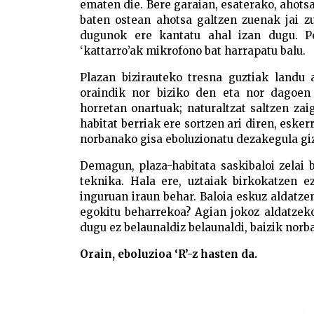
ematen die. Bere garaian, esaterako, ahots
baten ostean ahotsa galtzen zuenak jai z
dugunok ere kantatu ahal izan dugu. Pe
‘kattarro’ak mikrofono bat harrapatu balu.
Plazan bizirauteko tresna guztiak landu 
oraindik nor biziko den eta nor dagoen 
horretan onartuak; naturaltzat saltzen zai
habitat berriak ere sortzen ari diren, eske
norbanako gisa eboluzionatu dezakegula giz
Demagun, plaza-habitata saskibaloi zelai
teknika. Hala ere, uztaiak birkokatzen e
inguruan iraun behar. Baloia eskuz aldatze
egokitu beharrekoa? Agian jokoz aldatzeko
dugu ez belaunaldiz belaunaldi, baizik norb
Orain, eboluzioa ‘R’-z hasten da.