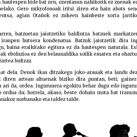
a hautespen bide bat zen, ozentasun nahikorik ez zuenak e
uelako. Gero mikrofonoak iritsi ziren eta hain ahots se
ntsa, agian Otañok ez zukeen hainbeste sorta jarrik
arren, batzuetan jaiotzetiko baldintza batzuek markatze
iraupen hutsera kondenatua. Batzuk jaiotzetik dira in
gu, baina eraikitako egitura ez da hautespen naturala. E
rrak eboluzioa ez den belaunaldika soilik ematen eta ohart
artea bultzaz.
 bat dela. Denok ikas ditzakegu joko-arauak eta landu d
z diren artean altuenak biziko dira puntan, beti; gaine
n ari da, ordea. Ingurunera egokitu behar dugu edo ingur
 ordua da; horrela, akaso, beste dohain mota bat transm
anakoz norbanako eta taldez talde.