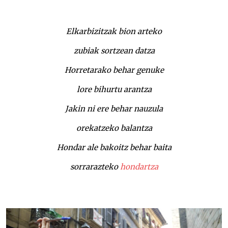
Elkarbizitzak bion arteko
zubiak sortzean datza
Horretarako behar genuke
lore bihurtu arantza
Jakin ni ere behar nauzula
orekatzeko balantza
Hondar ale bakoitz behar baita
sorrarazteko
hondartza