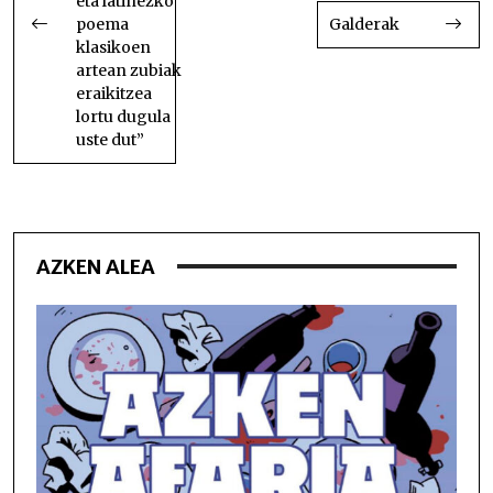
eta latinezko
poema
Galderak
klasikoen
artean zubiak
eraikitzea
lortu dugula
uste dut”
AZKEN ALEA