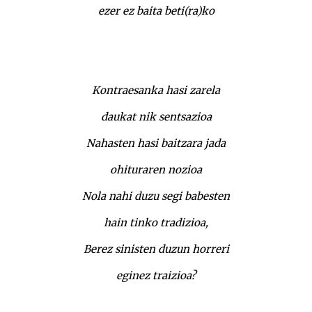
ezer ez baita beti(ra)ko
Kontraesanka hasi zarela
daukat nik sentsazioa
Nahasten hasi baitzara jada
ohituraren nozioa
Nola nahi duzu segi babesten
hain tinko tradizioa,
Berez sinisten duzun horreri
eginez traizioa?