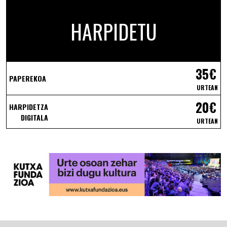
HARPIDETU
35€
PAPEREKOA
URTEAN
20€
HARPIDETZA
DIGITALA
URTEAN