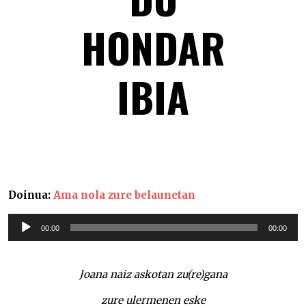
HONDAR
IBIA
Hondar ale bakoitzak eraikitzen du Hondar ibia –
Doinua:
Ama nola zure belaunetan
Soinu
00:00
00:00
erreproduzigailua
Joana naiz askotan zu(re)gana
zure ulermenen eske