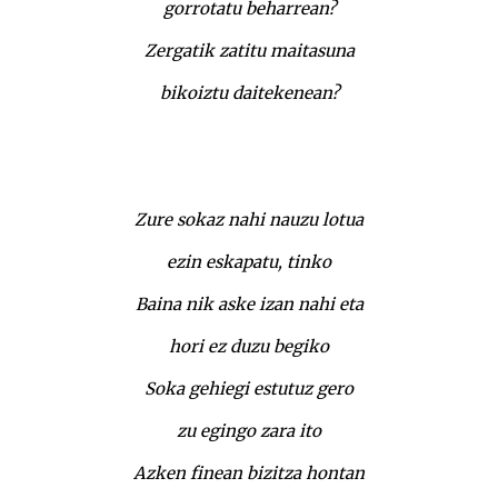
gorrotatu beharrean?
Zergatik zatitu maitasuna
bikoiztu daitekenean?
Zure sokaz nahi nauzu lotua
ezin eskapatu, tinko
Baina nik aske izan nahi eta
hori ez duzu begiko
Soka gehiegi estutuz gero
zu egingo zara ito
Azken finean bizitza hontan