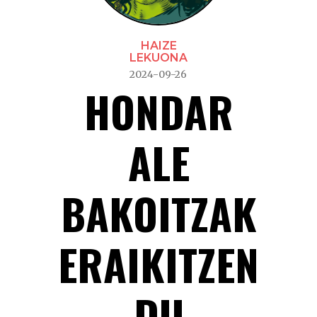
HAIZE
LEKUONA
2024-09-26
HONDAR
ALE
BAKOITZAK
ERAIKITZEN
DU