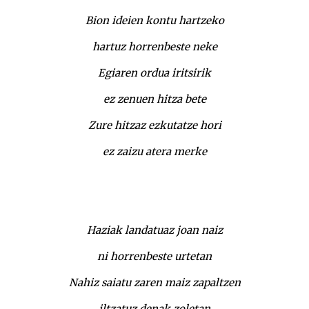
Bion ideien kontu hartzeko
hartuz horrenbeste neke
Egiaren ordua iritsirik
ez zenuen hitza bete
Zure hitzaz ezkutatze hori
ez zaizu atera merke
Haziak landatuaz joan naiz
ni horrenbeste urtetan
Nahiz saiatu zaren maiz zapaltzen
iltzatuz denak zoletan