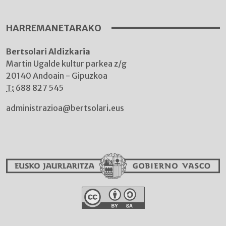
HARREMANETARAKO
Bertsolari Aldizkaria
Martin Ugalde kultur parkea z/g
20140 Andoain - Gipuzkoa
T:
688 827 545
administrazioa@bertsolari.eus