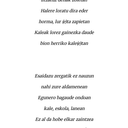
Halere loratu dira eder
horma, lur (e)ta zapietan
Kaleak lorez gainezka daude
bion herriko kale(e)tan
Esaidazu zergatik ez nauzun
nahi zure aldamenean
Egunero bagaude ondoan
kale, eskola, lanean
Ez al da hobe elkar zaintzea