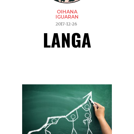
OIHANA
IGUARAN
2017-12-26
LANGA
Langa –