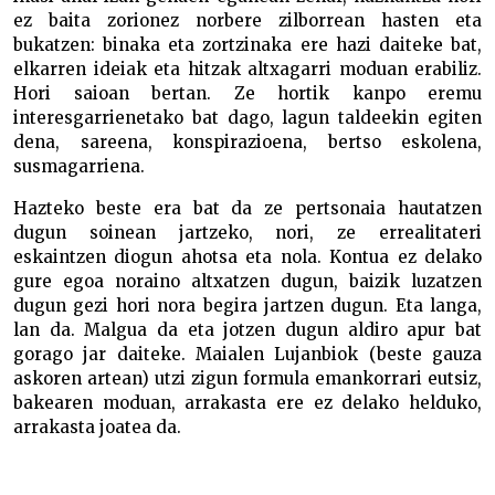
ez baita zorionez norbere zilborrean hasten eta
bukatzen: binaka eta zortzinaka ere hazi daiteke bat,
elkarren ideiak eta hitzak altxagarri moduan erabiliz.
Hori saioan bertan. Ze hortik kanpo eremu
interesgarrienetako bat dago, lagun taldeekin egiten
dena, sareena, konspirazioena, bertso eskolena,
susmagarriena.
Hazteko beste era bat da ze pertsonaia hautatzen
dugun soinean jartzeko, nori, ze errealitateri
eskaintzen diogun ahotsa eta nola. Kontua ez delako
gure egoa noraino altxatzen dugun, baizik luzatzen
dugun gezi hori nora begira jartzen dugun. Eta langa,
lan da. Malgua da eta jotzen dugun aldiro apur bat
gorago jar daiteke. Maialen Lujanbiok (beste gauza
askoren artean) utzi zigun formula emankorrari eutsiz,
bakearen moduan, arrakasta ere ez delako helduko,
arrakasta joatea da.
Langa