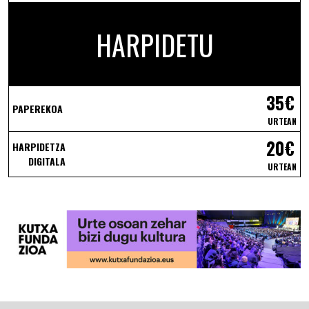
HARPIDETU
35€
PAPEREKOA
URTEAN
20€
HARPIDETZA
DIGITALA
URTEAN