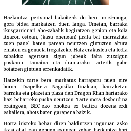
Hazkuntza pertsonal bakoitzak du bere ortzi-muga,
gora bidea markatzen duen langa. Umetan, barraka
ikusgarrienari aho-zabalik begiratzen genion eta kola
itxaron ostean, (kasu onenean) jirafa bat marraztuta
zuen panel baten parean neurtzen gintuzten altura
ematen ez genuela frogatzeko. Hatz erakuslea eta lodia
zabalduz agertzen zigun jabeak falta zitzaigun
puskaren tamaina eta dramarako tarterik gabe
botatzen gintuen errenkadatik.
Hatzekin tarte bera markatuz harrapatu nuen nire
burua Txapelketa Nagusiko finalean, barraketan
barraka eta plazetan plaza den Dragon Khan hartarako
hazi beharreko puska neurtzen. Tarte mota desberdina
oraingoan, BEC-eko oholtza ez baitira dozena-erdi
eskailera, ahots baten garapena baizik.
Horra iristeko behar diren baldintzen inguruan asko
ikasi ahal izan genuen egunean zehar, hazkuntza hori