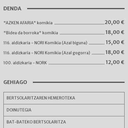
DENDA
20,00
€
"AZKEN AFARIA" komikia
18,00
€
"Bidea da borroka" komikia
15,00
€
116. aldizkaria - NORI Komikia (Azal biguna)
18,00
€
116. aldizkaria - NORI Komikia (Azal gogorra)
12,00
€
100. aldizkaria - NORK
GEHIAGO
BERTSOLARITZAREN HEMEROTEKA
DOINUTEGIA
BAT-BATEKO BERTSOLARITZA