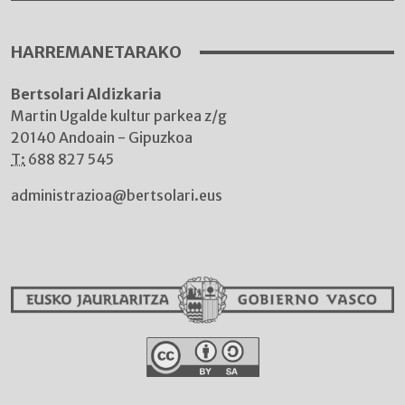
HARREMANETARAKO
Bertsolari Aldizkaria
Martin Ugalde kultur parkea z/g
20140 Andoain - Gipuzkoa
T:
688 827 545
administrazioa@bertsolari.eus