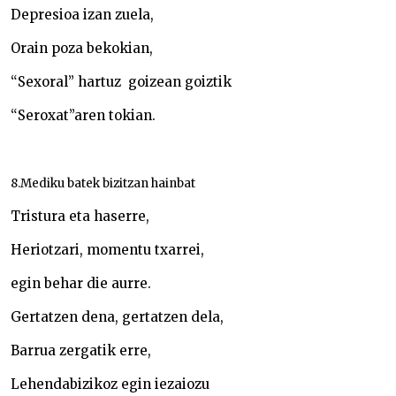
Depresioa izan zuela,
Orain poza bekokian,
“Sexoral” hartuz goizean goiztik
“Seroxat”aren tokian.
8.Mediku batek bizitzan hainbat
Tristura eta haserre,
Heriotzari, momentu txarrei,
egin behar die aurre.
Gertatzen dena, gertatzen dela,
Barrua zergatik erre,
Lehendabizikoz egin iezaiozu