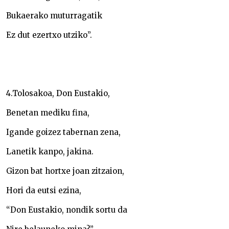
Bukaerako muturragatik
Ez dut ezertxo utziko”.
4.Tolosakoa, Don Eustakio,
Benetan mediku fina,
Igande goizez tabernan zena,
Lanetik kanpo, jakina.
Gizon bat hortxe joan zitzaion,
Hori da eutsi ezina,
“Don Eustakio, nondik sortu da