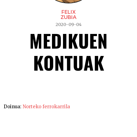
FELIX
ZUBIA
2020-09-04
MEDIKUEN
KONTUAK
Medikuen kontuak-
Doinua:
Norteko ferrokarrila