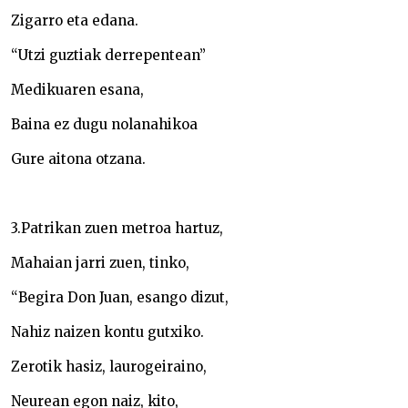
Zigarro eta edana.
“Utzi guztiak derrepentean”
Medikuaren esana,
Baina ez dugu nolanahikoa
Gure aitona otzana.
3.Patrikan zuen metroa hartuz,
Mahaian jarri zuen, tinko,
“Begira Don Juan, esango dizut,
Nahiz naizen kontu gutxiko.
Zerotik hasiz, laurogeiraino,
Neurean egon naiz, kito,