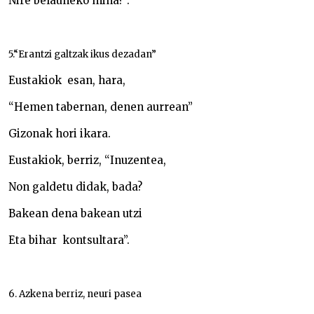
Nire belauneko mina?”.
5.“Erantzi galtzak ikus dezadan”
Eustakiok esan, hara,
“Hemen tabernan, denen aurrean”
Gizonak hori ikara.
Eustakiok, berriz, “Inuzentea,
Non galdetu didak, bada?
Bakean dena bakean utzi
Eta bihar kontsultara”.
6. Azkena berriz, neuri pasea