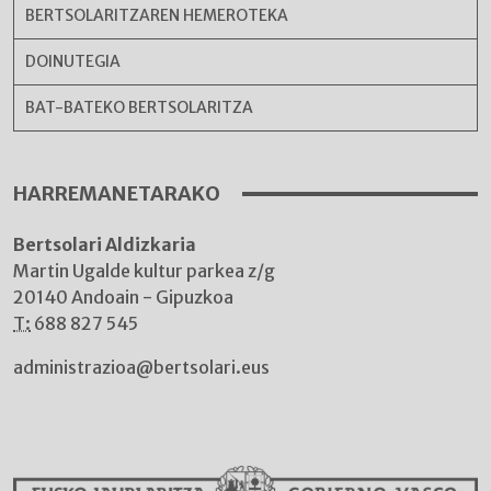
BERTSOLARITZAREN HEMEROTEKA
DOINUTEGIA
BAT-BATEKO BERTSOLARITZA
HARREMANETARAKO
Bertsolari Aldizkaria
Martin Ugalde kultur parkea z/g
20140 Andoain - Gipuzkoa
T:
688 827 545
administrazioa@bertsolari.eus