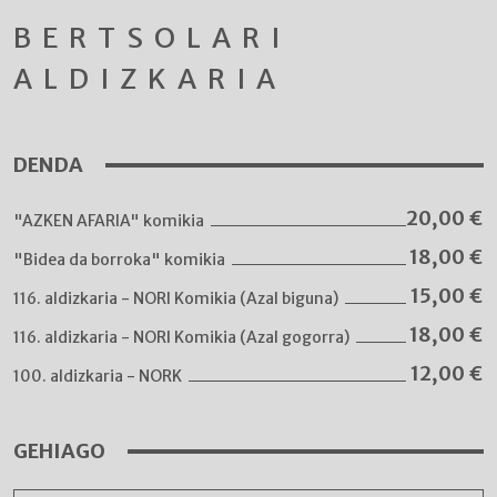
BERTSOLARI
ALDIZKARIA
DENDA
20,00
€
"AZKEN AFARIA" komikia
18,00
€
"Bidea da borroka" komikia
15,00
€
116. aldizkaria - NORI Komikia (Azal biguna)
18,00
€
116. aldizkaria - NORI Komikia (Azal gogorra)
12,00
€
100. aldizkaria - NORK
GEHIAGO