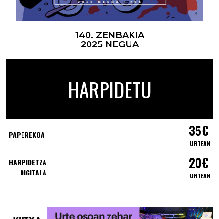
140. ZENBAKIA
2025 NEGUA
HARPIDETU
35€
PAPEREKOA
URTEAN
20€
HARPIDETZA
DIGITALA
URTEAN