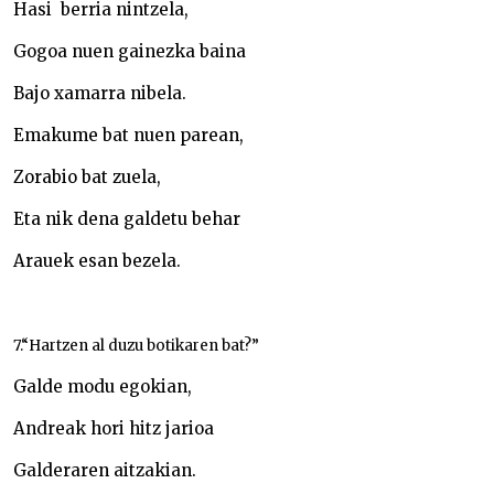
Hasi berria nintzela,
Gogoa nuen gainezka baina
Bajo xamarra nibela.
Emakume bat nuen parean,
Zorabio bat zuela,
Eta nik dena galdetu behar
Arauek esan bezela.
7.“Hartzen al duzu botikaren bat?”
Galde modu egokian,
Andreak hori hitz jarioa
Galderaren aitzakian.