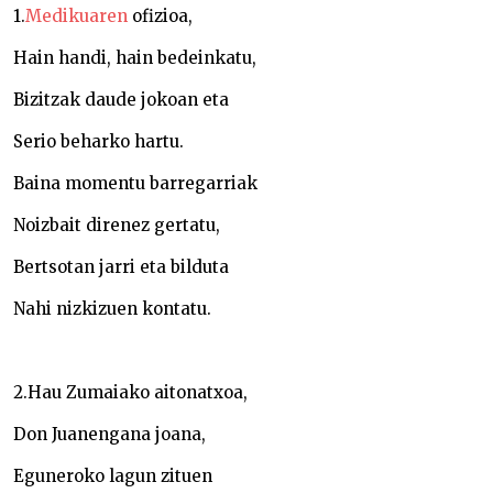
1.
Medikuaren
ofizioa,
Hain handi, hain bedeinkatu,
Bizitzak daude jokoan eta
Serio beharko hartu.
Baina momentu barregarriak
Noizbait direnez gertatu,
Bertsotan jarri eta bilduta
Nahi nizkizuen kontatu.
2.Hau Zumaiako aitonatxoa,
Don Juanengana joana,
Eguneroko lagun zituen