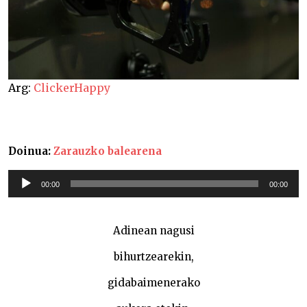
Arg:
ClickerHappy
Doinua:
Zarauzko balearena
Soinu
00:00
00:00
erreproduzigailua
Adinean nagusi
bihurtzearekin,
gidabaimenerako