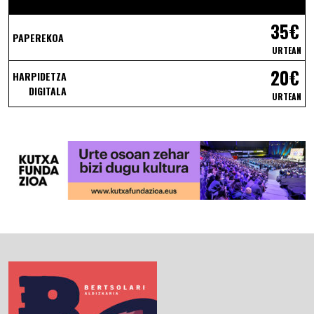
35€
PAPEREKOA
URTEAN
20€
HARPIDETZA
DIGITALA
URTEAN