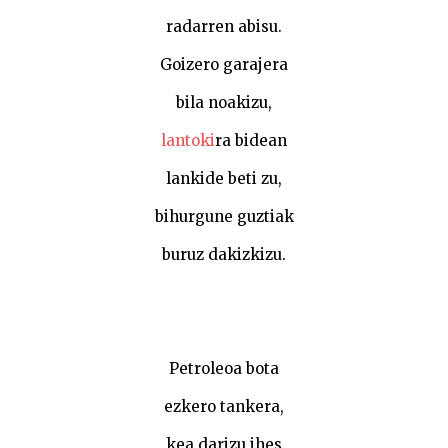
radarren abisu.
Goizero garajera
bila noakizu,
lantoki
ra bidean
lankide beti zu,
bihurgune guztiak
buruz dakizkizu.
Petroleoa bota
ezkero tankera,
kea darizu ihes