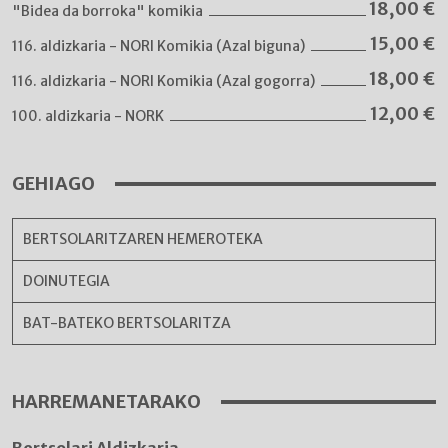
18,00
€
"Bidea da borroka" komikia
15,00
€
116. aldizkaria - NORI Komikia (Azal biguna)
18,00
€
116. aldizkaria - NORI Komikia (Azal gogorra)
12,00
€
100. aldizkaria - NORK
GEHIAGO
BERTSOLARITZAREN HEMEROTEKA
DOINUTEGIA
BAT-BATEKO BERTSOLARITZA
HARREMANETARAKO