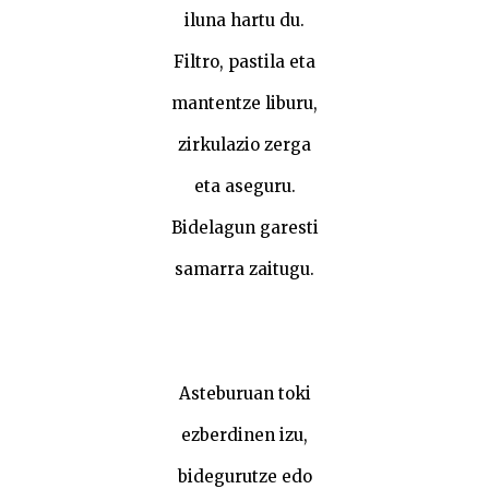
iluna hartu du.
Filtro, pastila eta
mantentze liburu,
zirkulazio zerga
eta aseguru.
Bidelagun garesti
samarra zaitugu.
Asteburuan toki
ezberdinen izu,
bidegurutze edo