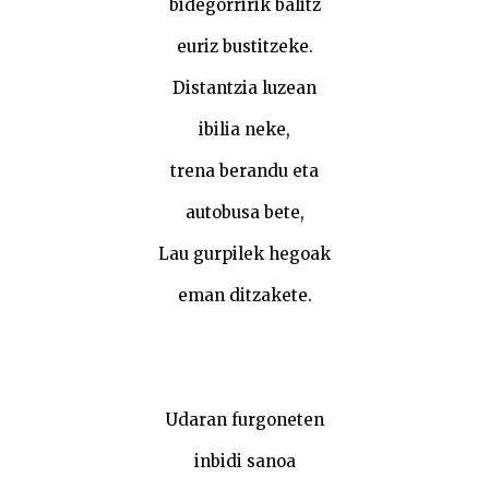
bidegorririk balitz
euriz bustitzeke.
Distantzia luzean
ibilia neke,
trena berandu eta
autobusa bete,
Lau gurpilek hegoak
eman ditzakete.
Udaran furgoneten
inbidi sanoa