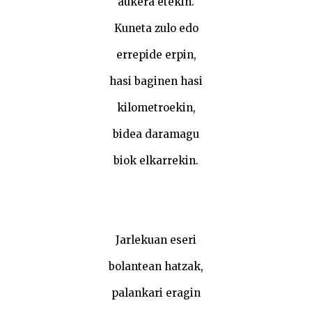
aukera etekin.
Kuneta zulo edo
errepide erpin,
hasi baginen hasi
kilometroekin,
bidea daramagu
biok elkarrekin.
Jarlekuan eseri
bolantean hatzak,
palankari eragin