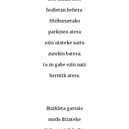
hodietan behera.
Hiriburuetako
parkinen atera
ezin ninteke sartu
zurekin batera;
ta zu gabe ezin naiz
herritik atera.
Bizikleta garraio
modu litzateke