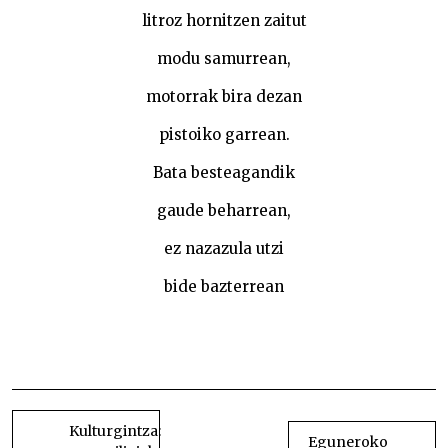
litroz hornitzen zaitut
modu samurrean,
motorrak bira dezan
pistoiko garrean.
Bata besteagandik
gaude beharrean,
ez nazazula utzi
bide bazterrean
Merzedesi
BIDALKETETAN
ZEHAR
Kulturgintza:
Eguneroko