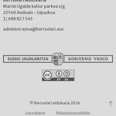
Bertsolari Aldizkaria
Martin Ugalde kultur parkea z/g
20140 Andoain - Gipuzkoa
T:
688 827 545
administrazioa@bertsolari.eus
© Bertsolari aldizkaria 2026
Lege oharra
Pribatutasun politika