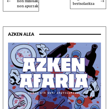
non milioiak,
NABIGATU
bertsolaritza
non apurrak
AZKEN ALEA