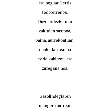
eta neguan berriz
todoterrenoa.
Duzu ordezkatuko
zaitudan susmoa,
baina, aurrekontuan,
daukadan asmoa
ez da kabitzen; eta
zuregana noa.
Gasolindegiaren
mangera aurrean