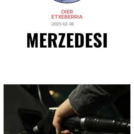
OIER
ETXEBERRIA
2025-12-01
MERZEDESI
Merzedesi –