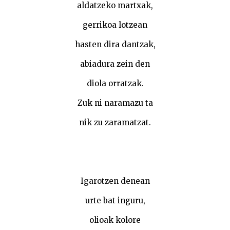
aldatzeko martxak,
gerrikoa lotzean
hasten dira dantzak,
abiadura zein den
diola orratzak.
Zuk ni naramazu ta
nik zu zaramatzat.
Igarotzen denean
urte bat inguru,
olioak kolore