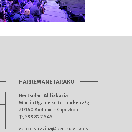
I
A
HARREMANETARAKO
Bertsolari Aldizkaria
A
Martin Ugalde kultur parkea z/g
20140 Andoain - Gipuzkoa
T:
688 827 545
administrazioa@bertsolari.eus