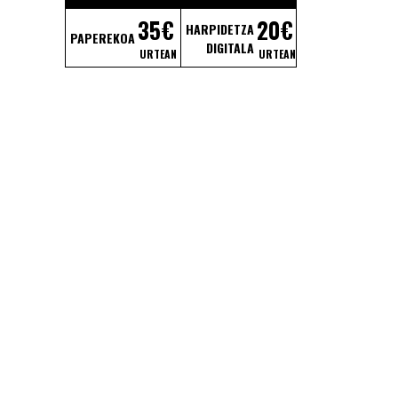
35€
20€
HARPIDETZA
PAPEREKOA
DIGITALA
URTEAN
URTEAN