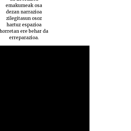
emakumeak osa
dezan narrazioa
zilegitasun osoz
hartuz espazioa
horretan ere behar da
erreparazioa.