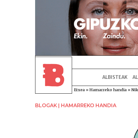
ALBISTEAK
AL
Etxea
»
Hamarreko handia
»
Nik
BLOGAK | HAMARREKO HANDIA