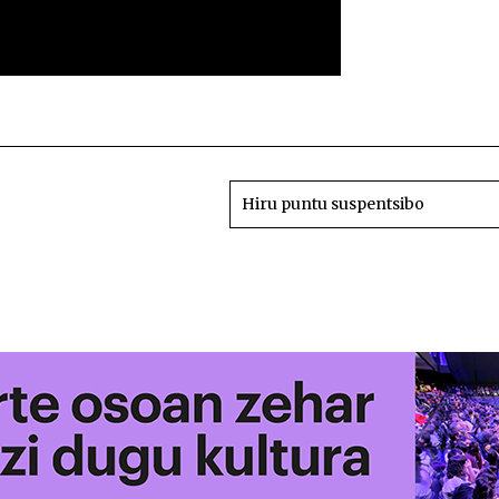
Nik sinesten
Hiru puntu suspentsibo