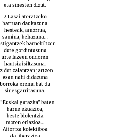
eta sinesten dizut.
2.Lasai ateratzeko
barruan daukazuna
hesteak, amorrua,
samina, behazuna…
stigantzek barnebiltzen
dute gordintasuna
urte luzeen ondoren
hautsiz isiltasuna.
z dut zalantzan jartzen
esan nahi didazuna
borroka eremu bat da
sinesgarritasuna.
. “Euskal gatazka” baten
barne ekuazioa,
beste biolentzia
moten erlazioa…
Aitortza kolektiboa
da liberazioa