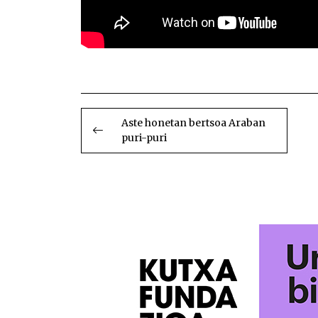
BIDALKETETAN
ZEHAR
Aste honetan bertsoa Araban
puri-puri
NABIGATU