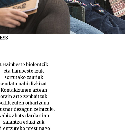
ESS
1.Hainbeste biolentzik
eta hainbeste izuk
sortutako zauriak
sendatu nahi dizkizut.
Kontakizunen artean
orain arte zenbaitzuk
soilik zuten oihartzuna
usnar dezagun zeintzuk-.
Nahiz ahots dardartian
zalantza eduki zuk
i entzuteko prest nago