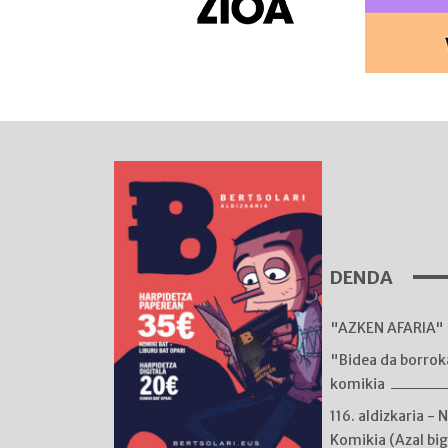
DENDA
"AZKEN AFARIA" 
"Bidea da borro
komikia
116. aldizkaria - 
Komikia (Azal bi