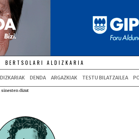
BERTSOLARI ALDIZKARIA
DIZKARIAK
DENDA
ARGAZKIAK
TESTU BILATZAILEA
P
 sinesten dizut