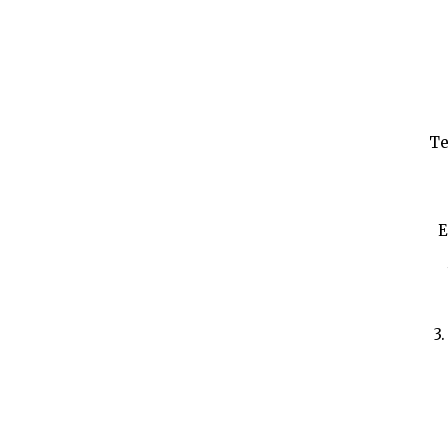
Te
E
3