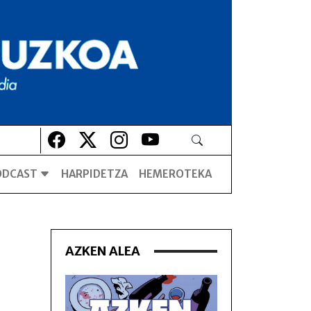
Lehio berrian irekiko da
Lehio berrian irekiko da
Lehio berrian irekiko da
Lehio berrian irekiko da
ODCAST
HARPIDETZA
HEMEROTEKA
AZKEN ALEA