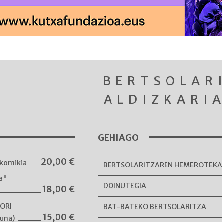
BERTSOLAR
ALDIZKARI
GEHIAGO
20,00
€
komikia
BERTSOLARITZAREN HEMEROTEK
ka"
DOINUTEGIA
18,00
€
NORI
BAT-BATEKO BERTSOLARITZA
15,00
€
guna)