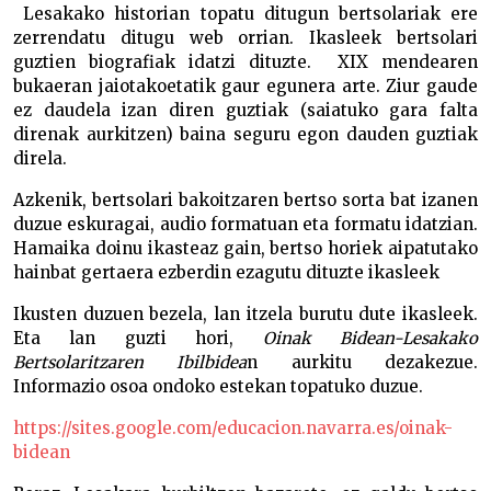
Lesakako historian topatu ditugun bertsolariak ere
zerrendatu ditugu web orrian. Ikasleek bertsolari
guztien biografiak idatzi dituzte. XIX mendearen
bukaeran jaiotakoetatik gaur egunera arte. Ziur gaude
ez daudela izan diren guztiak (saiatuko gara falta
direnak aurkitzen) baina seguru egon dauden guztiak
direla.
Azkenik, bertsolari bakoitzaren bertso sorta bat izanen
duzue eskuragai, audio formatuan eta formatu idatzian.
Hamaika doinu ikasteaz gain, bertso horiek aipatutako
hainbat gertaera ezberdin ezagutu dituzte ikasleek
Ikusten duzuen bezela, lan itzela burutu dute ikasleek.
Eta lan guzti hori,
Oinak Bidean-Lesakako
Bertsolaritzaren Ibilbidea
n aurkitu dezakezue.
Informazio osoa ondoko estekan topatuko duzue.
https://sites.google.com/educacion.navarra.es/oinak-
bidean