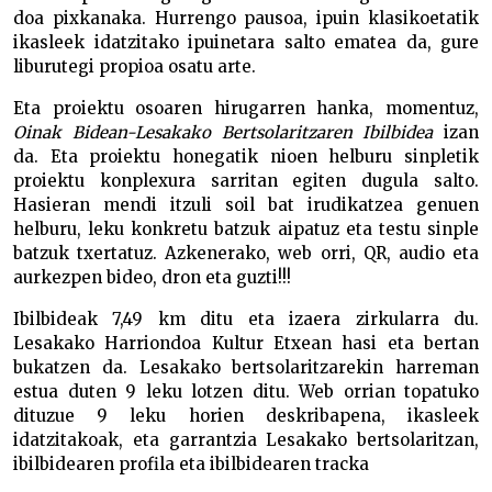
doa pixkanaka. Hurrengo pausoa, ipuin klasikoetatik
ikasleek idatzitako ipuinetara salto ematea da, gure
liburutegi propioa osatu arte.
Eta proiektu osoaren hirugarren hanka, momentuz,
Oinak Bidean-Lesakako Bertsolaritzaren Ibilbidea
izan
da. Eta proiektu honegatik nioen helburu sinpletik
proiektu konplexura sarritan egiten dugula salto.
Hasieran mendi itzuli soil bat irudikatzea genuen
helburu, leku konkretu batzuk aipatuz eta testu sinple
batzuk txertatuz. Azkenerako, web orri, QR, audio eta
aurkezpen bideo, dron eta guzti!!!
Ibilbideak 7,49 km ditu eta izaera zirkularra du.
Lesakako Harriondoa Kultur Etxean hasi eta bertan
bukatzen da. Lesakako bertsolaritzarekin harreman
estua duten 9 leku lotzen ditu. Web orrian topatuko
dituzue 9 leku horien deskribapena, ikasleek
idatzitakoak, eta garrantzia Lesakako bertsolaritzan,
ibilbidearen profila eta ibilbidearen tracka