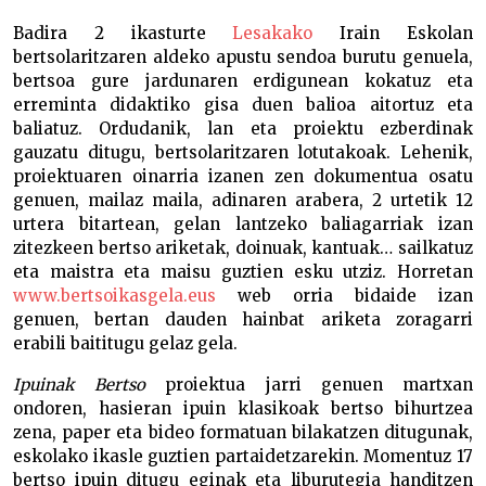
Badira 2 ikasturte
Lesakako
Irain Eskolan
bertsolaritzaren aldeko apustu sendoa burutu genuela,
bertsoa gure jardunaren erdigunean kokatuz eta
erreminta didaktiko gisa duen balioa aitortuz eta
baliatuz. Ordudanik, lan eta proiektu ezberdinak
gauzatu ditugu, bertsolaritzaren lotutakoak. Lehenik,
proiektuaren oinarria izanen zen dokumentua osatu
genuen, mailaz maila, adinaren arabera, 2 urtetik 12
urtera bitartean, gelan lantzeko baliagarriak izan
zitezkeen bertso ariketak, doinuak, kantuak… sailkatuz
eta maistra eta maisu guztien esku utziz. Horretan
www.bertsoikasgela.eus
web orria bidaide izan
genuen, bertan dauden hainbat ariketa zoragarri
erabili baititugu gelaz gela.
Ipuinak Bertso
proiektua jarri genuen martxan
ondoren, hasieran ipuin klasikoak bertso bihurtzea
zena, paper eta bideo formatuan bilakatzen ditugunak,
eskolako ikasle guztien partaidetzarekin. Momentuz 17
bertso ipuin ditugu eginak eta liburutegia handitzen