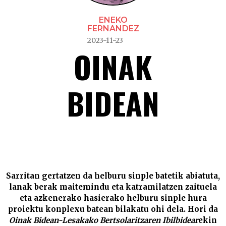
ENEKO
FERNANDEZ
2023-11-23
OINAK
BIDEAN
Oinak bidean –
Sarritan gertatzen da helburu sinple batetik abiatuta,
lanak berak maitemindu eta katramilatzen zaituela
eta azkenerako hasierako helburu sinple hura
proiektu konplexu batean bilakatu ohi dela. Hori da
Oinak Bidean-Lesakako Bertsolaritzaren Ibilbidear
ekin