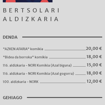
BERTSOLARI
ALDIZKARIA
DENDA
20,00
€
"AZKEN AFARIA" komikia
18,00
€
"Bidea da borroka" komikia
15,00
€
116. aldizkaria - NORI Komikia (Azal biguna)
18,00
€
116. aldizkaria - NORI Komikia (Azal gogorra)
12,00
€
100. aldizkaria - NORK
GEHIAGO