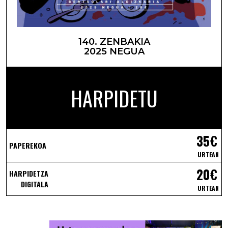
140. ZENBAKIA
2025 NEGUA
HARPIDETU
35€
PAPEREKOA
URTEAN
20€
HARPIDETZA
DIGITALA
URTEAN