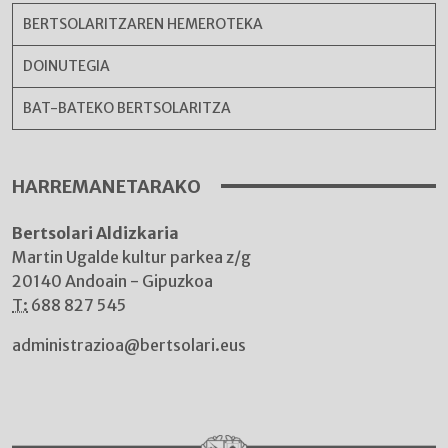
BERTSOLARITZAREN HEMEROTEKA
DOINUTEGIA
BAT-BATEKO BERTSOLARITZA
HARREMANETARAKO
Bertsolari Aldizkaria
Martin Ugalde kultur parkea z/g
20140 Andoain - Gipuzkoa
T:
688 827 545
administrazioa@bertsolari.eus