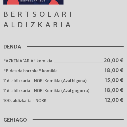
BERTSOLARI
ALDIZKARIA
DENDA
20,00
€
"AZKEN AFARIA" komikia
18,00
€
"Bidea da borroka" komikia
15,00
€
116. aldizkaria - NORI Komikia (Azal biguna)
18,00
€
116. aldizkaria - NORI Komikia (Azal gogorra)
12,00
€
100. aldizkaria - NORK
GEHIAGO