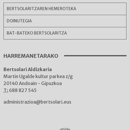
BERTSOLARITZAREN HEMEROTEKA
DOINUTEGIA
BAT-BATEKO BERTSOLARITZA
HARREMANETARAKO
Bertsolari Aldizkaria
Martin Ugalde kultur parkea z/g
20140 Andoain - Gipuzkoa
T:
688 827 545
administrazioa@bertsolari.eus