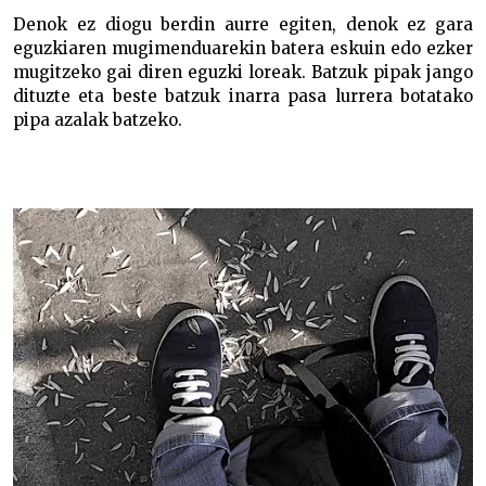
Denok ez diogu berdin aurre egiten, denok ez gara
eguzkiaren mugimenduarekin batera eskuin edo ezker
mugitzeko gai diren eguzki loreak. Batzuk pipak jango
dituzte eta beste batzuk inarra pasa lurrera botatako
pipa azalak batzeko.