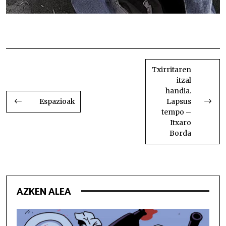
Pipak jaten
BIDALKETETAN
ZEHAR
Txirritaren
itzal
NABIGATU
handia.
Espazioak
Lapsus
tempo –
Itxaro
Borda
AZKEN ALEA