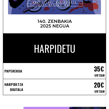
140. ZENBAKIA
2025 NEGUA
HARPIDETU
35€
PAPEREKOA
URTEAN
20€
HARPIDETZA
DIGITALA
URTEAN