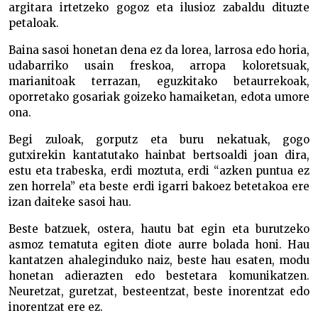
argitara irtetzeko gogoz eta ilusioz zabaldu dituzte
petaloak.
Baina sasoi honetan dena ez da lorea, larrosa edo horia,
udabarriko usain freskoa, arropa koloretsuak,
marianitoak terrazan, eguzkitako betaurrekoak,
oporretako gosariak goizeko hamaiketan, edota umore
ona.
Begi zuloak, gorputz eta buru nekatuak, gogo
gutxirekin kantatutako hainbat bertsoaldi joan dira,
estu eta trabeska, erdi moztuta, erdi “azken puntua ez
zen horrela” eta beste erdi igarri bakoez betetakoa ere
izan daiteke sasoi hau.
Beste batzuek, ostera, hautu bat egin eta burutzeko
asmoz tematuta egiten diote aurre bolada honi. Hau
kantatzen ahaleginduko naiz, beste hau esaten, modu
honetan adierazten edo bestetara komunikatzen.
Neuretzat, guretzat, besteentzat, beste inorentzat edo
inorentzat ere ez.