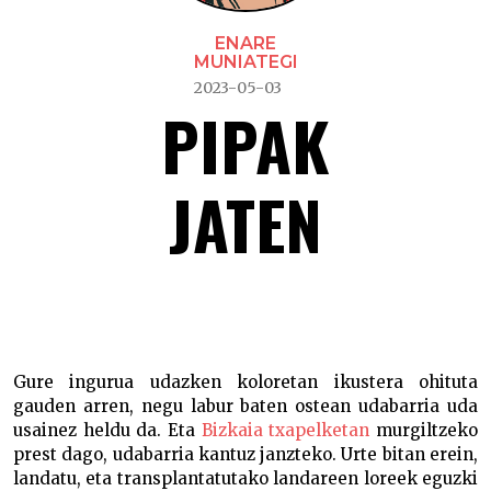
ENARE
MUNIATEGI
2023-05-03
PIPAK
JATEN
Pipak jaten –
Gure ingurua udazken koloretan ikustera ohituta
gauden arren, negu labur baten ostean udabarria uda
usainez heldu da. Eta
Bizkaia txapelketan
murgiltzeko
prest dago, udabarria kantuz janzteko. Urte bitan erein,
landatu, eta transplantatutako landareen loreek eguzki