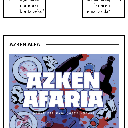
munduari
lanaren
kontatzeko?”
emaitza da”
AZKEN ALEA