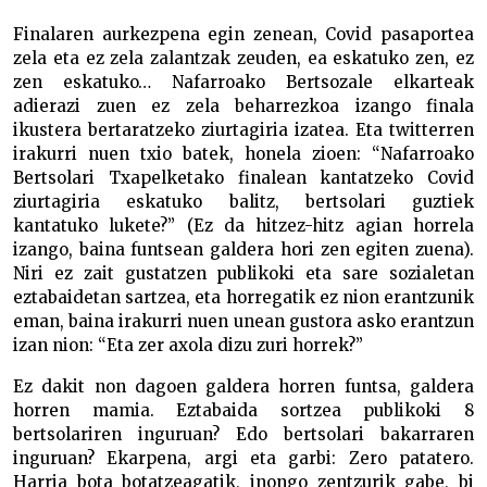
Finalaren aurkezpena egin zenean, Covid pasaportea
zela eta ez zela zalantzak zeuden, ea eskatuko zen, ez
zen eskatuko… Nafarroako Bertsozale elkarteak
adierazi zuen ez zela beharrezkoa izango finala
ikustera bertaratzeko ziurtagiria izatea. Eta twitterren
irakurri nuen txio batek, honela zioen: “Nafarroako
Bertsolari Txapelketako finalean kantatzeko Covid
ziurtagiria eskatuko balitz, bertsolari guztiek
kantatuko lukete?” (Ez da hitzez-hitz agian horrela
izango, baina funtsean galdera hori zen egiten zuena).
Niri ez zait gustatzen publikoki eta sare sozialetan
eztabaidetan sartzea, eta horregatik ez nion erantzunik
eman, baina irakurri nuen unean gustora asko erantzun
izan nion: “Eta zer axola dizu zuri horrek?”
Ez dakit non dagoen galdera horren funtsa, galdera
horren mamia. Eztabaida sortzea publikoki 8
bertsolariren inguruan? Edo bertsolari bakarraren
inguruan? Ekarpena, argi eta garbi: Zero patatero.
Harria bota botatzeagatik, inongo zentzurik gabe, bi