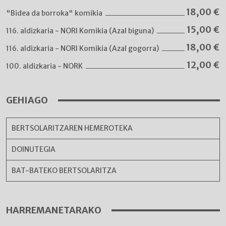
18,00
€
"Bidea da borroka" komikia
15,00
€
116. aldizkaria - NORI Komikia (Azal biguna)
18,00
€
116. aldizkaria - NORI Komikia (Azal gogorra)
12,00
€
100. aldizkaria - NORK
GEHIAGO
BERTSOLARITZAREN HEMEROTEKA
DOINUTEGIA
BAT-BATEKO BERTSOLARITZA
HARREMANETARAKO