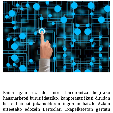
Baina gaur ez dut nire barrurantza begirako
hausnarketei buruz idatziko, kanporantz ikusi ditudan
beste hainbat jokamolderen inguruan baizik. Azken
urteetako edozein Bertsolari Txapelketetan gertatu