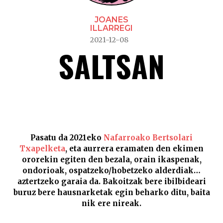
JOANES
ILLARREGI
2021-12-08
SALTSAN
Saltsan –
Pasatu da 2021eko
Nafarroako Bertsolari
Txapelketa
, eta aurrera eramaten den ekimen
ororekin egiten den bezala, orain ikaspenak,
ondorioak, ospatzeko/hobetzeko alderdiak…
aztertzeko garaia da. Bakoitzak bere ibilbideari
buruz bere hausnarketak egin beharko ditu, baita
nik ere nireak.