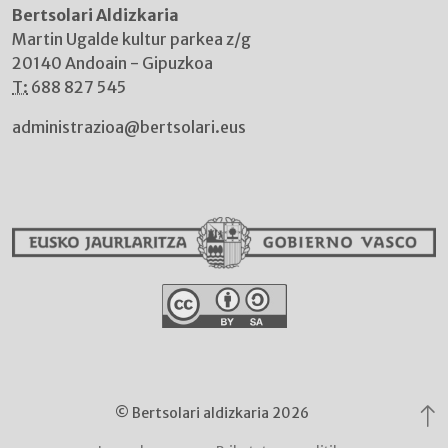
Bertsolari Aldizkaria
Martin Ugalde kultur parkea z/g
20140 Andoain - Gipuzkoa
T:
688 827 545
administrazioa@bertsolari.eus
© Bertsolari aldizkaria 2026