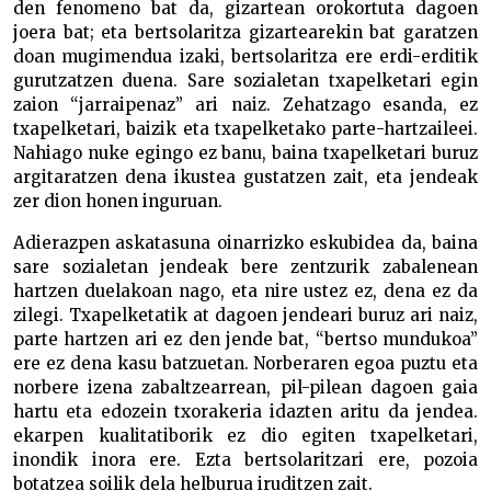
den fenomeno bat da, gizartean orokortuta dagoen
joera bat; eta bertsolaritza gizartearekin bat garatzen
doan mugimendua izaki, bertsolaritza ere erdi-erditik
gurutzatzen duena. Sare sozialetan txapelketari egin
zaion “jarraipenaz” ari naiz. Zehatzago esanda, ez
txapelketari, baizik eta txapelketako parte-hartzaileei.
Nahiago nuke egingo ez banu, baina txapelketari buruz
argitaratzen dena ikustea gustatzen zait, eta jendeak
zer dion honen inguruan.
Adierazpen askatasuna oinarrizko eskubidea da, baina
sare sozialetan jendeak bere zentzurik zabalenean
hartzen duelakoan nago, eta nire ustez ez, dena ez da
zilegi. Txapelketatik at dagoen jendeari buruz ari naiz,
parte hartzen ari ez den jende bat, “bertso mundukoa”
ere ez dena kasu batzuetan. Norberaren egoa puztu eta
norbere izena zabaltzearrean, pil-pilean dagoen gaia
hartu eta edozein txorakeria idazten aritu da jendea.
ekarpen kualitatiborik ez dio egiten txapelketari,
inondik inora ere. Ezta bertsolaritzari ere, pozoia
botatzea soilik dela helburua iruditzen zait.