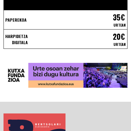
35€
PAPEREKOA
URTEAN
20€
HARPIDETZA
DIGITALA
URTEAN