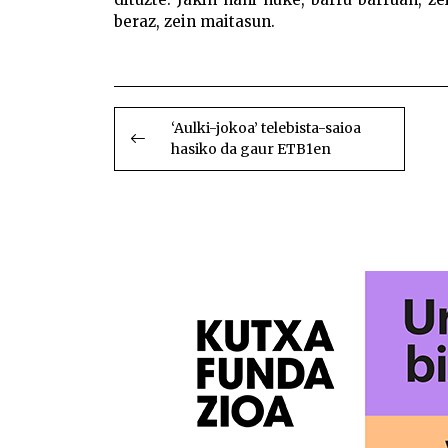
beraz, zein maitasun.
BIDALKETETAN
ZEHAR
‘Aulki-jokoa’ telebista-saioa
hasiko da gaur ETB1en
NABIGATU