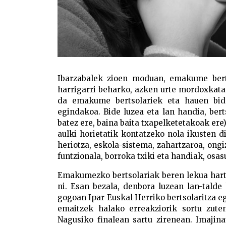
Ibarzabalek zioen moduan, emakume bert
harrigarri beharko, azken urte mordoxkata
da emakume bertsolariek eta hauen bide
egindakoa. Bide luzea eta lan handia, ber
batez ere, baina baita txapelketetakoak ere
aulki horietatik kontatzeko nola ikusten di
heriotza, eskola-sistema, zahartzaroa, ongiz
funtzionala, borroka txiki eta handiak, osa
Emakumezko bertsolariak beren lekua hart
ni. Esan bezala, denbora luzean lan-talde
gogoan Ipar Euskal Herriko bertsolaritza e
emaitzek halako erreakziorik sortu zute
Nagusiko finalean sartu zirenean. Imajin