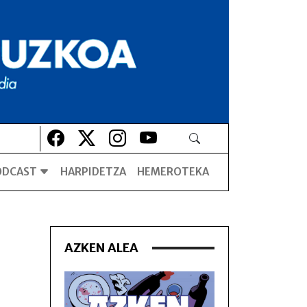
Lehio berrian irekiko da
Lehio berrian irekiko da
Lehio berrian irekiko da
Lehio berrian irekiko da
ODCAST
HARPIDETZA
HEMEROTEKA
AZKEN ALEA