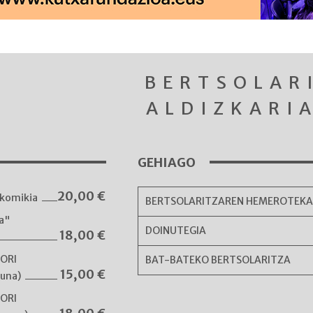
BERTSOLAR
ALDIZKARI
GEHIAGO
20,00
€
komikia
BERTSOLARITZAREN HEMEROTEK
ka"
DOINUTEGIA
18,00
€
NORI
BAT-BATEKO BERTSOLARITZA
15,00
€
guna)
NORI