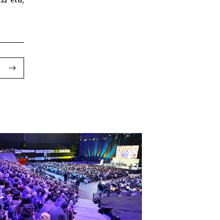
iak II