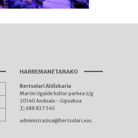
I
A
HARREMANETARAKO
Bertsolari Aldizkaria
A
Martin Ugalde kultur parkea z/g
20140 Andoain - Gipuzkoa
T:
688 827 545
administrazioa@bertsolari.eus