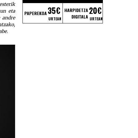
esterik
35€
20€
HARPIDETZA
zun eta
PAPEREKOA
DIGITALA
e andre
URTEAN
URTEAN
ntzako,
abe.