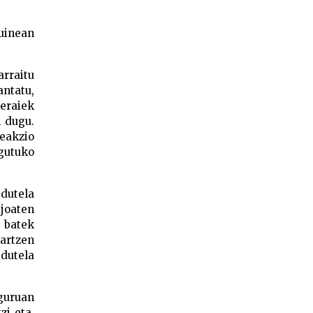
uinean
rraitu
antatu,
Beraiek
n dugu.
reakzio
agutuko
dutela
 joaten
 batek
kartzen
dutela
nguruan
zi eta,