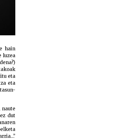
e hain
e luzea
dena?)
etakoak
itu eta
tza eta
ztasun-
 naute
 ez dut
lanaren
elketa
rria…”