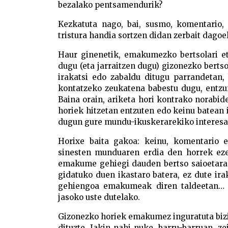
bezalako pentsamendurik?
Kezkatuta nago, bai, susmo, komentario,
tristura handia sortzen didan zerbait dago
Haur ginenetik, emakumezko bertsolari et
dugu (eta jarraitzen dugu) gizonezko berts
irakatsi edo zabaldu ditugu parrandetan,
kontatzeko zeukatena babestu dugu, entzun
Baina orain, ariketa hori kontrako norabid
horiek hitzetan entzuten edo keinu batean 
dugun gure mundu-ikuskerarekiko interesa
Horixe baita gakoa: keinu, komentario e
sinesten munduaren erdia den horrek ezer
emakume gehiegi dauden bertso saioetar
gidatuko duen ikastaro batera, ez dute ira
gehiengoa emakumeak diren taldeetan… Ho
jasoko uste dutelako.
Gizonezko horiek emakumez inguratuta bizi
dituzte. Jakin nahi nuke, barru-barruan, ze