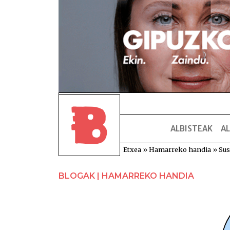
ALBISTEAK
AL
Etxea
»
Hamarreko handia
»
Sus
BLOGAK | HAMARREKO HANDIA