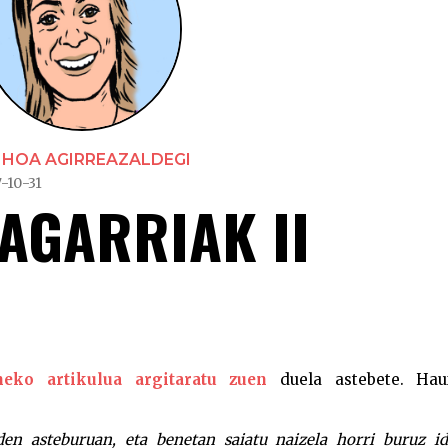
NHOA AGIRREAZALDEGI
-10-31
AGARRIAK II
Susmagarri
neko artikulua argitaratu zuen
duela astebete. Ha
den asteburuan, eta benetan saiatu naizela horri buruz i