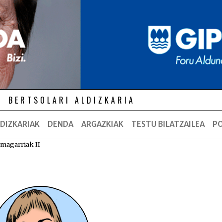
BERTSOLARI ALDIZKARIA
DIZKARIAK
DENDA
ARGAZKIAK
TESTU BILATZAILEA
P
magarriak II