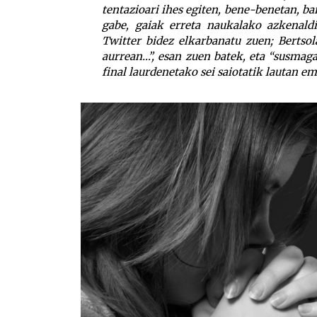
tentazioari ihes egiten, bene-benetan, bai
gabe, gaiak erreta naukalako azkenaldi
Twitter bidez elkarbanatu zuen; Bertso
aurrean…”, esan zuen batek, eta “susmaga
final laurdenetako sei saiotatik lautan e