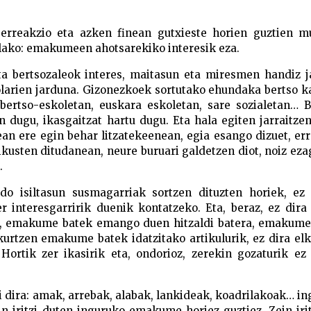
 erreakzio eta azken finean gutxieste horien guztien m
elako: emakumeen ahotsarekiko interesik eza.
a bertsozaleok interes, maitasun eta miresmen handiz ja
olarien jarduna. Gizonezkoek sortutako ehundaka bertso k
 bertso-eskoletan, euskara eskoletan, sare sozialetan… 
 dugu, ikasgaitzat hartu dugu. Eta hala egiten jarraitze
ean ere egin behar litzatekeenean, egia esango dizuet, er
ikusten ditudanean, neure buruari galdetzen diot, noiz ez
.
do isiltasun susmagarriak sortzen dituzten horiek, ez 
 interesgarririk duenik kontatzeko. Eta, beraz, ez dira
a, emakume batek emango duen hitzaldi batera, emakume
kurtzen emakume batek idatzitako artikulurik, ez dira el
rtik zer ikasirik eta, ondorioz, zerekin gozaturik ez 
 dira: amak, arrebak, alabak, lankideak, koadrilakoak… i
in iritzi duten inguruko emakume horiez guztiez. Zein irit