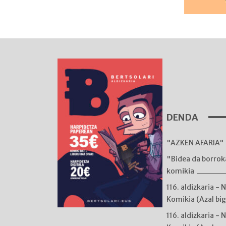
DENDA
"AZKEN AFARIA" 
"Bidea da borro
komikia
116. aldizkaria - 
Komikia (Azal bi
116. aldizkaria - 