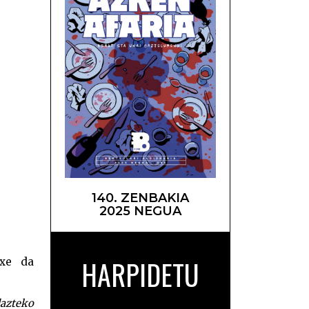
140. ZENBAKIA
2025 NEGUA
ak II –
HARPIDETU
uxe da
dazteko