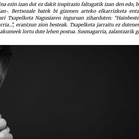
na ezin izan dut ez dakit inspirazio faltagatik izan den edo, b
an-. Bertsozale batek bi gizonen arteko elkarrizketa ent
lari Txapelketa Nagusiaren inguruan ziharduten: “Hainbest
rria…”, erantzun zion besteak. Txapelketa jarraitu ez dutene
makumeek lortu dute lehen postua. Susmagarria, zalantzarik g