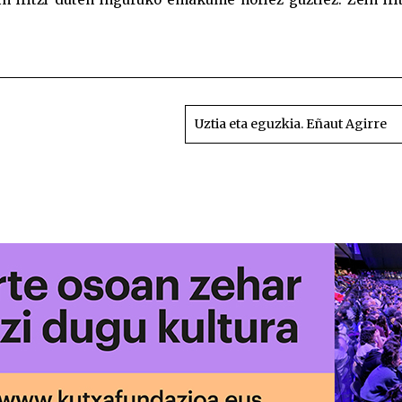
Susmagarr
Uztia eta eguzkia. Eñaut Agirre