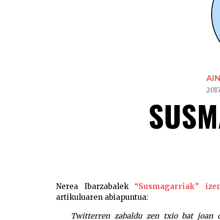
AI
2017
SUSM
Nerea Ibarzabalek
“Susmagarriak” ize
artikuluaren abiapuntua:
Twitterren zabaldu zen txio bat joan 