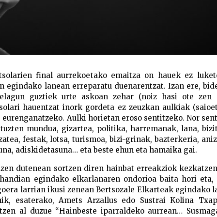
solarien final aurrekoetako emaitza on hauek ez luket
n egindako lanean erreparatu duenarentzat. Izan ere, bid
lagun guztiek urte askoan zehar (noiz hasi ote zen 
tsolari hauentzat inork gordeta ez zeuzkan aulkiak (saio
) eurenganatzeko. Aulki horietan eroso sentitzeko. Nor sent
tuzten mundua, gizartea, politika, harremanak, lana, bizi
atea, festak, lotsa, turismoa, bizi-grinak, bazterkeria, ani
suna, adiskidetasuna… eta beste ehun eta hamaika gai.
zen dutenean sortzen diren hainbat erreakziok kezkatzen
 handian egindako elkarlanaren ondorioa baita hori eta,
goera larrian ikusi zenean Bertsozale Elkarteak egindako 
nik, esaterako, Amets Arzallus edo Sustrai Kolina Txap
atzen al duzue “Hainbeste iparraldeko aurrean… Susmaga