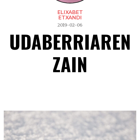
ELIXABET
ETXANDI
2019-02-06
UDABERRIAREN
ZAIN
Udaberriaren zain –