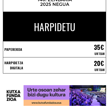
2025 NEGUA
HARPIDETU
35€
PAPEREKOA
URTEAN
20€
HARPIDETZA
DIGITALA
URTEAN