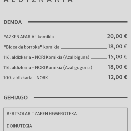
DENDA
20,00
€
"AZKEN AFARIA" komikia
18,00
€
"Bidea da borroka" komikia
15,00
€
116. aldizkaria - NORI Komikia (Azal biguna)
18,00
€
116. aldizkaria - NORI Komikia (Azal gogorra)
12,00
€
100. aldizkaria - NORK
GEHIAGO
BERTSOLARITZAREN HEMEROTEKA
DOINUTEGIA