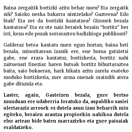
Baina zergaitik bortizki aritu behar nuen? Eta zergatik
nik? Saioko neska bakarra nintzelako? Gazteena? Edo
biak? Eta zer da bortizki kantatzea? Gizonek bezala
kantatzea? Eta ez ote naiz beraiek bezain “bortitz” ber
irri, kexu edo pozak sorrarazten badizkiogu publikoari?
Galderaz betea kantatu nuen egun hortan, baina beti
bezala, minoritatean izanik ere, ene burua gutxietsi
gabe, ene erara kantatuz, bortizkeria, bortitz nahi
zaituenari fineziaz haren hutsak bortitz bihurtaraztea
baita, saio bukaeran, hark bikain aritu zarela esateko
moduko bortizkeria, zure arma onenak oraindik atera
gabe dituzula eta.
Laster, again, Gasteizen bezala, gure bertso
munduan ere udaberria loratuko da, aspaldiko sasiei
ulertaraziz arrosek ez dutela asun izan beharrik min
egiteko, beraien arantza propioekin nahikoa dutela
elur artean bide baten marrazteko eta gure paisaiak
eraldatzeko.