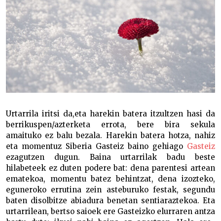
Urtarrila iritsi da,eta harekin batera itzultzen hasi da
berrikuspen/azterketa errota, bere bira sekula
amaituko ez balu bezala. Harekin batera hotza, nahiz
eta momentuz Siberia Gasteiz baino gehiago
Gasteiz
ezagutzen dugun. Baina urtarrilak badu beste
hilabeteek ez duten podere bat: dena parentesi artean
ematekoa, momentu batez behintzat, dena izozteko,
eguneroko errutina zein asteburuko festak, segundu
baten disolbitze abiadura benetan sentiaraztekoa. Eta
urtarrilean, bertso saioek ere Gasteizko elurraren antza