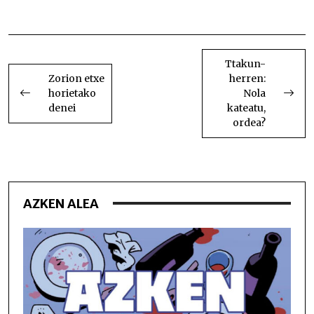
Udaberriaren zain
BIDALKETETAN
ZEHAR
Ttakun-
Zorion etxe
herren:
NABIGATU
horietako
Nola
denei
kateatu,
ordea?
AZKEN ALEA