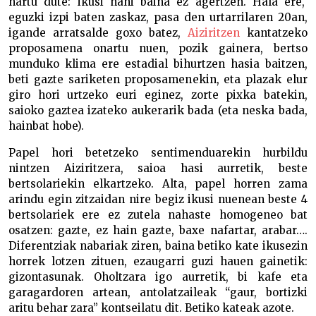
hartu dute: ikusi nahi baina ez agertzen. Hala ere,
eguzki izpi baten zaskaz, pasa den urtarrilaren 20an,
igande arratsalde goxo batez,
Aiziritzen
kantatzeko
proposamena onartu nuen, pozik gainera, bertso
munduko klima ere estadial bihurtzen hasia baitzen,
beti gazte sariketen proposamenekin, eta plazak elur
giro hori urtzeko euri eginez, zorte pixka batekin,
saioko gaztea izateko aukerarik bada (eta neska bada,
hainbat hobe).
Papel hori betetzeko sentimenduarekin hurbildu
nintzen Aiziritzera, saioa hasi aurretik, beste
bertsolariekin elkartzeko. Alta, papel horren zama
arindu egin zitzaidan nire begiz ikusi nuenean beste 4
bertsolariek ere ez zutela nahaste homogeneo bat
osatzen: gazte, ez hain gazte, baxe nafartar, arabar….
Diferentziak nabariak ziren, baina betiko kate ikusezin
horrek lotzen zituen, ezaugarri guzi hauen gainetik:
gizontasunak. Oholtzara igo aurretik, bi kafe eta
garagardoren artean, antolatzaileak “gaur, bortizki
aritu behar zara” kontseilatu dit. Betiko kateak azote.