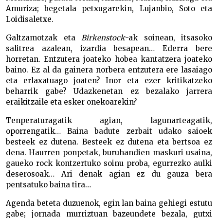
Amuriza; begetala petxugarekin, Lujanbio, Soto eta
Loidisaletxe.
Galtzamotzak eta
Birkenstock
-ak soinean, itsasoko
salitrea azalean, izardia besapean… Ederra bere
horretan. Entzutera joateko hobea kantatzera joateko
baino. Ez al da gainera norbera entzutera ere lasaiago
eta erlaxatuago joaten? Inor eta ezer kritikatzeko
beharrik gabe? Udazkenetan ez bezalako jarrera
eraikitzaile eta esker onekoarekin?
Tenperaturagatik agian, lagunarteagatik,
oporrengatik… Baina badute zerbait udako saioek
besteek ez dutena. Besteek ez dutena eta bertsoa ez
dena. Haurren ponpetak, buruhandien maskuri usaina,
gaueko rock kontzertuko soinu proba, egurrezko aulki
deserosoak… Ari denak agian ez du gauza bera
pentsatuko baina tira…
Agenda beteta duzuenok, egin lan baina gehiegi estutu
gabe; jornada murriztuan bazeundete bezala, gutxi