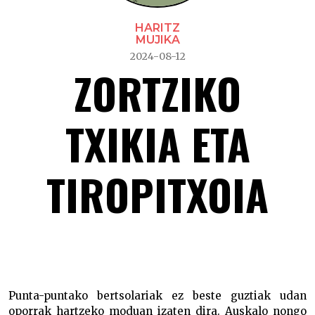
HARITZ
MUJIKA
2024-08-12
ZORTZIKO
TXIKIA ETA
TIROPITXOIA
Zortziko txikia eta tiropitxoia –
Punta-puntako bertsolariak ez beste guztiak udan
oporrak hartzeko moduan izaten dira. Auskalo nongo