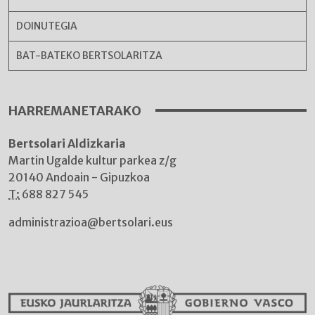
DOINUTEGIA
BAT-BATEKO BERTSOLARITZA
HARREMANETARAKO
Bertsolari Aldizkaria
Martin Ugalde kultur parkea z/g
20140 Andoain - Gipuzkoa
T:
688 827 545
administrazioa@bertsolari.eus