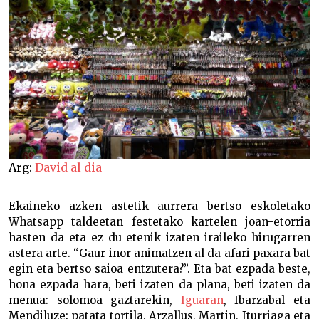
Arg:
David al dia
Ekaineko azken astetik aurrera bertso eskoletako
Whatsapp taldeetan festetako kartelen joan-etorria
hasten da eta ez du etenik izaten iraileko hirugarren
astera arte. “Gaur inor animatzen al da afari paxara bat
egin eta bertso saioa entzutera?”. Eta bat ezpada beste,
hona ezpada hara, beti izaten da plana, beti izaten da
menua: solomoa gaztarekin,
Iguaran
, Ibarzabal eta
Mendiluze; patata tortila, Arzallus, Martin, Iturriaga eta