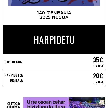
140. ZENBAKIA
2025 NEGUA
HARPIDETU
35€
PAPEREKOA
URTEAN
20€
HARPIDETZA
DIGITALA
URTEAN