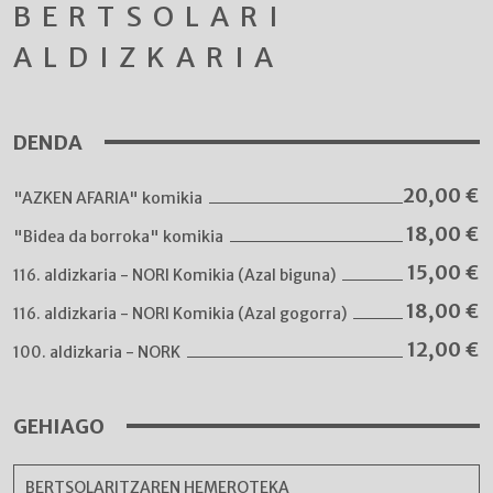
BERTSOLARI
ALDIZKARIA
DENDA
20,00
€
"AZKEN AFARIA" komikia
18,00
€
"Bidea da borroka" komikia
15,00
€
116. aldizkaria - NORI Komikia (Azal biguna)
18,00
€
116. aldizkaria - NORI Komikia (Azal gogorra)
12,00
€
100. aldizkaria - NORK
GEHIAGO
BERTSOLARITZAREN HEMEROTEKA