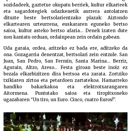
sozidadeek, gaztetxe okupatu berriek, kultur elkarteek
eta sagardotegiek udazkenetik aurrera antolatzen
dituzte beste bertsolarientzako plazak: Aiztondo
elkartearen urteurrena, euskararen eguneko bertso
saioa, kultur asteko bertso afaria… Denek izaten dute
non kantatu orduan, ordainpean zein ordain gabean.
Uda garaia, ordea, aritzeko ez bada ere, aditzeko da
ona. Gozagarria denentzat, bertsolari zein entzule. San
Juan, San Pedro, San Fermin, Santa Marina… Berriz,
Agurain, Altzo, Areso… Festa giroan beste inoiz ez
bezala elkarbizitzen dira bertsoa eta zarata. Zortziko
txikiaren zirtoa eta petardoen zartatekoa. Hamarreko
handiko bakarkakoa eta elektrotxarangaren
Aitormena. Puntutako saioa eta tiropitxoneko
ugazabaren “Un tiro, un Euro. Cinco, cuatro Euros!”.