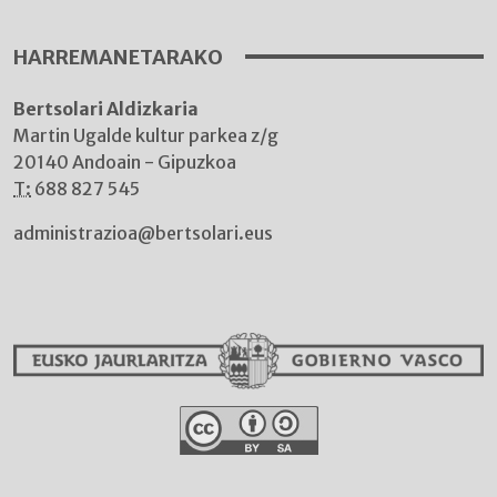
HARREMANETARAKO
Bertsolari Aldizkaria
Martin Ugalde kultur parkea z/g
20140 Andoain - Gipuzkoa
T:
688 827 545
administrazioa@bertsolari.eus