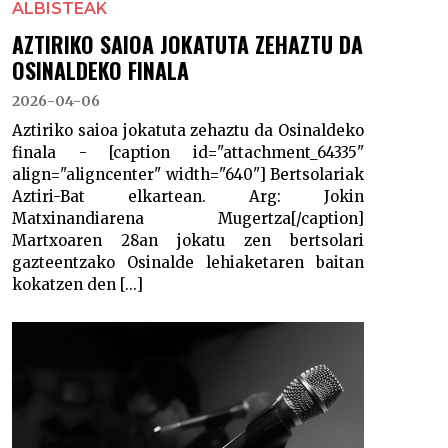
ALBISTEAK
AZTIRIKO SAIOA JOKATUTA ZEHAZTU DA
OSINALDEKO FINALA
2026-04-06
Aztiriko saioa jokatuta zehaztu da Osinaldeko
finala - [caption id="attachment_64335"
align="aligncenter" width="640"] Bertsolariak
Aztiri-Bat elkartean. Arg: Jokin
Matxinandiarena Mugertza[/caption]
Martxoaren 28an jokatu zen bertsolari
gazteentzako Osinalde lehiaketaren baitan
kokatzen den [...]