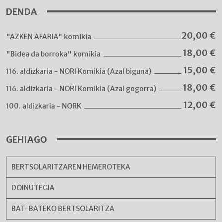
DENDA
20,00
€
"AZKEN AFARIA" komikia
18,00
€
"Bidea da borroka" komikia
15,00
€
116. aldizkaria - NORI Komikia (Azal biguna)
18,00
€
116. aldizkaria - NORI Komikia (Azal gogorra)
12,00
€
100. aldizkaria - NORK
GEHIAGO
BERTSOLARITZAREN HEMEROTEKA
DOINUTEGIA
BAT-BATEKO BERTSOLARITZA