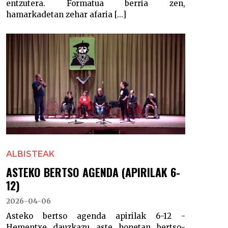
entzutera. Formatua berria zen,
hamarkadetan zehar afaria [...]
ALBISTEAK
ASTEKO BERTSO AGENDA (APIRILAK 6-
12)
2026-04-06
Asteko bertso agenda apirilak 6-12 -
Hementxe dauzkazu aste honetan bertso-