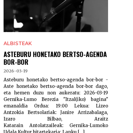
ALBISTEAK
ASTEBURU HONETAKO BERTSO-AGENDA
BOR-BOR
2026-03-19
Asteburu honetako bertso-agenda bor-bor -
Aste honetako bertso-agenda bor-bor dago,
eta hemen duzu non aukeratu: 2026-03-19
Gernika-Lumo Berezia "Itzal(iko) bagina"
emanaldia Ordua: 19:00 Lekua: Lizeo
Antzokia Bertsolariak: Janire Arrizabalaga,
Izaro Bilbao, Araitz
Katarain Antolatzaileak: Gernika-Lumoko
Udala Kultur bitartekaria: Lanku [...]