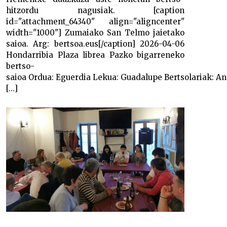
hitzordu nagusiak. [caption
id="attachment_64340" align="aligncenter"
width="1000"] Zumaiako San Telmo jaietako
saioa. Arg: bertsoa.eus[/caption] 2026-04-06
Hondarribia Plaza librea Pazko bigarreneko
bertso-
saioa Ordua: Eguerdia Lekua: Guadalupe Bertsolariak: A
[...]