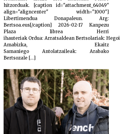
hitzorduak. [caption id="attachment_64049"
align="aligncenter" width="1000"]
Libertimendua Donapaleun. Arg:
Bertsoa.eus[/caption] 2026-02-17 Kanpezu
Plaza librea Herri
ihauteriak Ordua: Arratsaldean Bertsolariak: Hegoi
Amabizka, Ekaitz
Samaniego Antolatzaileak: Arabako
Bertsozale [...]