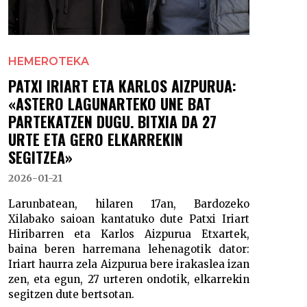
HEMEROTEKA
PATXI IRIART ETA KARLOS AIZPURUA:
«ASTERO LAGUNARTEKO UNE BAT
PARTEKATZEN DUGU. BITXIA DA 27
URTE ETA GERO ELKARREKIN
SEGITZEA»
2026-01-21
Larunbatean, hilaren 17an, Bardozeko
Xilabako saioan kantatuko dute Patxi Iriart
Hiribarren eta Karlos Aizpurua Etxartek,
baina beren harremana lehenagotik dator:
Iriart haurra zela Aizpurua bere irakaslea izan
zen, eta egun, 27 urteren ondotik, elkarrekin
segitzen dute bertsotan.