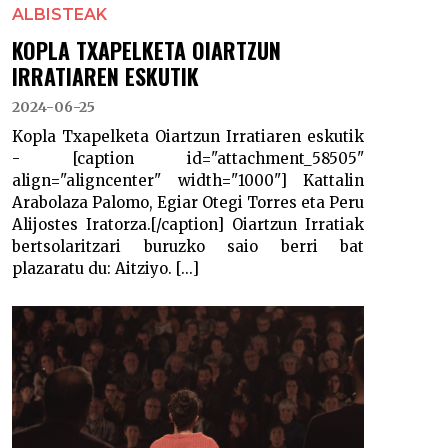
ALBISTEAK
KOPLA TXAPELKETA OIARTZUN
IRRATIAREN ESKUTIK
2024-06-25
Kopla Txapelketa Oiartzun Irratiaren eskutik
- [caption id="attachment_58505"
align="aligncenter" width="1000"] Kattalin
Arabolaza Palomo, Egiar Otegi Torres eta Peru
Alijostes Iratorza.[/caption] Oiartzun Irratiak
bertsolaritzari buruzko saio berri bat
plazaratu du: Aitziyo. [...]