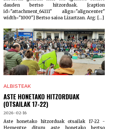
dauden bertso hitzorduak. [caption
id="attachment_64111" align="aligncenter"
width="1000"] Bertso saioa Lizartzan. Arg: [...]
ALBISTEAK
ASTE HONETAKO HITZORDUAK
(OTSAILAK 17-22)
2026-02-16
Aste honetako hitzorduak otsailak 17-22 -
Hementxe dituzu aste honetako bertso