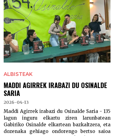
ALBISTEAK
MADDI AGIRREK IRABAZI DU OSINALDE
SARIA
2026-04-13
Maddi Agirrek irabazi du Osinalde Saria - 135
lagun inguru elkartu ziren larunbatean
Gabiriko Osinalde elkartean bazkaltzera, eta
dozenaka gehiago ondorengo bertso saioa