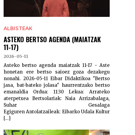
ALBISTEAK
ASTEKO BERTSO AGENDA (MAIATZAK
11-17)
2026-05-11
Asteko bertso agenda maiatzak 11-17 - Aste
honetan ere bertso saioez goza dezakegu
nonahi. 2026-05-11 Eibar Didaktikoa "Bertso
jasa, bat-bateko jolasa" haurrentzako bertso
emanaldia Ordua: 11:30 Lekua: Arrateko
aterpetxea Bertsolariak: Naia Arrizabalaga,
Suhar Gesalaga
Egiguren Antolatzaileak: Eibarko Udala Kultur
[...]