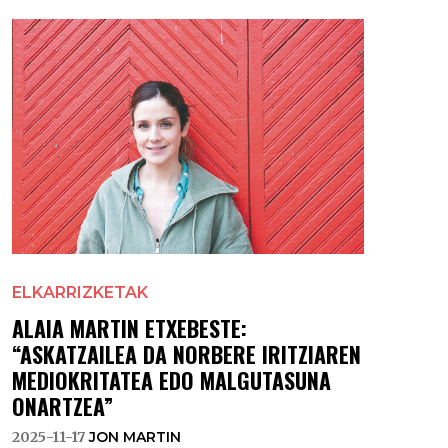
ELKARRIZKETAK
ALAIA MARTIN ETXEBESTE:
“ASKATZAILEA DA NORBERE IRITZIAREN
MEDIOKRITATEA EDO MALGUTASUNA
ONARTZEA”
2025-11-17
JON MARTIN