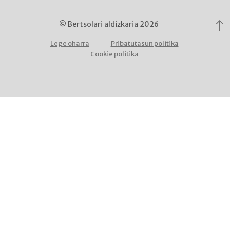
© Bertsolari aldizkaria 2026
Lege oharra
Pribatutasun politika
Cookie politika