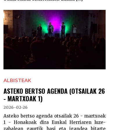
ALBISTEAK
ASTEKO BERTSO AGENDA (OTSAILAK 26
- MARTXOAK 1)
2026-02-26
Asteko bertso agenda otsailak 26 - martxoak
1 - Honakoak dira Euskal Herriaren luze-
zabalean gaurtik hasi eta igandea bitarte