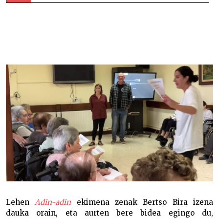
Agirreazaldegi eta Egaña Bergarako Mizpirualde zahar
egoitzan –
Lehen
Adin-adin
ekimena zenak Bertso Bira izena
dauka orain, eta aurten bere bidea egingo du,