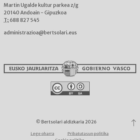
Martin Ugalde kultur parkea z/g
20140 Andoain - Gipuzkoa
T:
688 827 545
administrazioa@bertsolari.eus
© Bertsolari aldizkaria 2026
Lege oharra
Pribatutasun politika