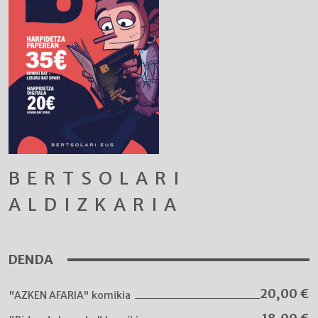
BERTSOLARI
ALDIZKARIA
DENDA
20,00
€
"AZKEN AFARIA" komikia