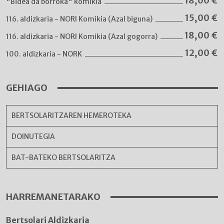
18,00
€
"Bidea da borroka" komikia
15,00
€
116. aldizkaria - NORI Komikia (Azal biguna)
18,00
€
116. aldizkaria - NORI Komikia (Azal gogorra)
12,00
€
100. aldizkaria - NORK
GEHIAGO
BERTSOLARITZAREN HEMEROTEKA
DOINUTEGIA
BAT-BATEKO BERTSOLARITZA
HARREMANETARAKO
Bertsolari Aldizkaria