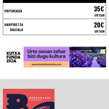
35€
PAPEREKOA
URTEAN
20€
HARPIDETZA
DIGITALA
URTEAN