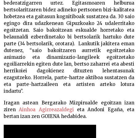
bederatzigarren urtez. Egitasmoaren helburua
bertsolaritzaren bidez adineko pertsonen bizi-kalitatea
hobetzea eta gaitasun kognitiboak sustatzea da. 30 saio
egingo dira udazkenean Gipuzkoako 24 udalerritako
egoitzetan. Saio bakoitzean eskualde horretako eta
belaunaldi ezberdinetako bi bertsolarik hartuko dute
parte (34 bertsolarik, orotara). Lankutik jakitera eman
dutenez, “saio bakoitzaren aurretik egoitzetako
animazio eta dinamizazio-langileek egoitzetako
egoiliarrekin egiten dute lan, bertso zaharrei eta abesti
herrikoiei dagokienez dituzten lehentasunak
ezagutzeko. Horrela, parte-hartze aktiboa sustatzen da
eta parte-hartzaileen eta artisten arteko lotura
indartu”.
Iragan astean Bergarako Mizpirualde egoitzan izan
ziren
Ainhoa Agirreazaldegi
eta Andoni Egaña, eta
bertan izan zen GOIENA hedabidea.