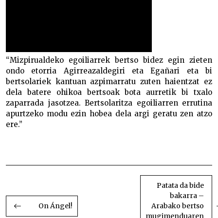
“Mizpirualdeko egoiliarrek bertso bidez egin zieten
ondo etorria Agirreazaldegiri eta Egañari eta bi
bertsolariek kantuan azpimarratu zuten haientzat ez
dela batere ohikoa bertsoak bota aurretik bi txalo
zaparrada jasotzea. Bertsolaritza egoiliarren errutina
apurtzeko modu ezin hobea dela argi geratu zen atzo
ere.”
Agirreazaldegi eta Egaña Bergarako Mizpirualde
zahar egoitzan
BIDALKETETAN
ZEHAR
Patata da bide
bakarra –
NABIGATU
On Ángel!
Arabako bertso
mugimenduaren