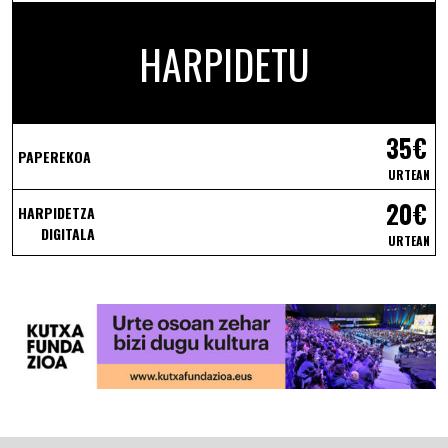
HARPIDETU
35€
PAPEREKOA
URTEAN
20€
HARPIDETZA
DIGITALA
URTEAN