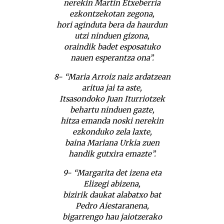
nerekin Martin Etxeberria
ezkontzekotan zegona,
hori aginduta bera da haurdun
utzi ninduen gizona,
oraindik badet esposatuko
nauen esperantza ona”.
8- “Maria Arroiz naiz ardatzean
aritua jai ta aste,
Itsasondoko Juan Iturriotzek
behartu ninduen gazte,
hitza emanda noski nerekin
ezkonduko zela laxte,
baina Mariana Urkia zuen
handik gutxira emazte”.
9- “Margarita det izena eta
Elizegi abizena,
bizirik daukat alabatxo bat
Pedro Aiestaranena,
bigarrengo hau jaiotzerako