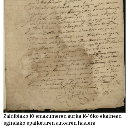
Zaldibiako 10 emakumeren aurka 1646ko ekainean
egindako epaiketaren autoaren hasiera