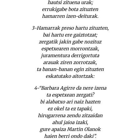
hautsi zituena urak;
errukigabe bota zituzten
hamarren izen-deiturak.
3-Hamarrak preso hartu zituzten,
bai hartu ere gaiztotzat;
zergatik jakin gabe nozituz
espetxearen morrontzak,
juramentura derrigortuta
arauak ziren zorrotzak,
ta banan-banan egin zituzten
eskatutako aitortzak:
4-“Barbara Agirre da nere izena
ta espetxean zergati?
bi alabatxo ari naiz hazten
ez okel ta ez tapaki,
hirugarrena zendu zitzaidan
ahul jaioa izaki,
gure apaiza Martin Olanok
haien berri ondo daki”.