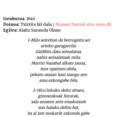
Izenburua
: 1646
Doinua:
Txirrita hil dala /
Manuel Narruk atzo esan dit
Egilea:
Alaitz Sarasola Olano
1-Mila seirehun da berrogeita sei
urteko garagarrila:
Zaldibin data seinalatua,
nahiz seinalatuak mila:
Martin Nazabal alkate jauna,
inor epaitzen abila,
pekatu usaian hasi izango zen
ama ezkongabe bila.
2-Hiru lekuko deitu zituen,
gizonezkoak hirurak,
sala zezaten zein emakumek
zun halako delitu bat,
ba al zen neskarik ezkondu gabe