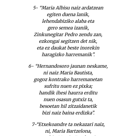
5- “Maria Albisu naiz ardatzean
egiten duena lanik,
lehendabiziko alaba eta
gero semea izanik,
Zinkunegitar Pedro zendu zan,
ezkongai segitzen det nik,
eta ez daukat beste inorekin
haragizko harremanik”.
6- “Hernandosoro jaunan neskame,
ni naiz Maria Bautista,
gogoz kontrako harremanetan
sufritu nuen ez pixka;
handik ihesi haurra erditu
nuen osasun gutxiz ta,
besoetan hil zitzaidanetik
bizi naiz baina erdizka”.
7-“Etxekoandre ta nekazari naiz,
ni, Maria Bartzelona,