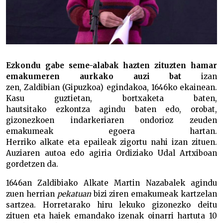
Ezkondu gabe seme-alabak hazten zituzten hamar
emakumeren aurkako auzi bat
izan
zen, Zaldibian (Gipuzkoa) egindakoa, 1646ko ekainean.
Kasu guztietan, bortxaketa baten,
hautsitako ezkontza agindu baten edo, orobat,
gizonezkoen indarkeriaren ondorioz zeuden
emakumeak egoera hartan.
Herriko alkate eta epaileak zigortu nahi izan zituen.
Auziaren autoa edo agiria Ordiziako Udal Artxiboan
gordetzen da.
1646an Zaldibiako Alkate Martin Nazabalek agindu
zuen herrian
pekatuan
bizi ziren emakumeak kartzelan
sartzea. Horretarako hiru lekuko gizonezko deitu
zituen eta haiek emandako izenak oinarri hartuta 10