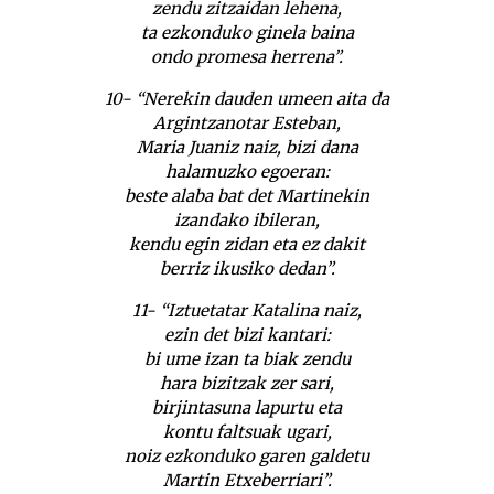
zendu zitzaidan lehena,
ta ezkonduko ginela baina
ondo promesa herrena”.
10- “Nerekin dauden umeen aita da
Argintzanotar Esteban,
Maria Juaniz naiz, bizi dana
halamuzko egoeran:
beste alaba bat det Martinekin
izandako ibileran,
kendu egin zidan eta ez dakit
berriz ikusiko dedan”.
11- “Iztuetatar Katalina naiz,
ezin det bizi kantari:
bi ume izan ta biak zendu
hara bizitzak zer sari,
birjintasuna lapurtu eta
kontu faltsuak ugari,
noiz ezkonduko garen galdetu
Martin Etxeberriari”.