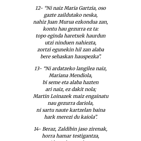
12- “Ni naiz Maria Gartzia, oso
gazte zaildutako neska,
nahiz Juan Murua ezkondua zan,
kontu hau gezurra ez ta:
topo eginda haretxek haurdun
utzi ninduen nahiezta,
zortzi egunekin hil zan alaba
bere sehaskan hauspezka”.
13- “Ni ardatzeko langilea naiz,
Mariana Mendiola,
bi seme eta alaba hazten
ari naiz, ez dakit nola;
Martin Loinazek maiz engainatu
nau gezurra dariola,
ni sartu naute kartzelan baina
hark merezi du kaiola”.
14- Beraz, Zaldibin jaso zirenak,
horra hamar testigantza,