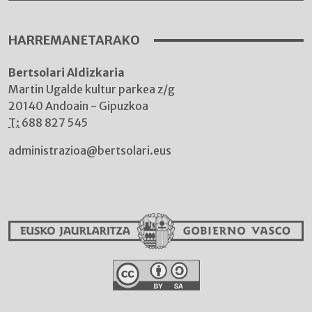
HARREMANETARAKO
Bertsolari Aldizkaria
Martin Ugalde kultur parkea z/g
20140 Andoain - Gipuzkoa
T:
688 827 545
administrazioa@bertsolari.eus