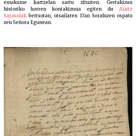
emakume kartzelan sartu zituzten. Gertakizun
historiko horren kontakizuna egiten du
Alaitz
Sarasolak
bertsotan, otsailaren 17an Soraluzen ospatu
zen Señora Egunean.