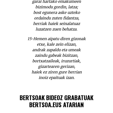
garai hartako emakumeen
bizimodu gordin, latza;
bost egunera aske uzteko
ordaindu zuten fidantza,
herriak haiek seinalatuaz
luzatzen zuen behatza.
15-Hemen aipatu diren gizonak
etxe, kale zein elizan,
andrak zapaldu eta umeak
zaindu gabeak bizitzan,
bortxatzaileak, iruzurtiak,
gizartearen gerizan,
haiek ez ziren gure herrian
inoiz epaituak izan.
BERTSOAK BIDEOZ GRABATUAK
BERTSOA.EUS ATARIAN
Alaitz Sarasolak bertso sorta bat Alaitz Sarasolak