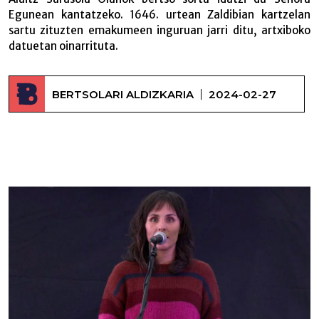
Egunean kantatzeko. 1646. urtean Zaldibian kartzelan
sartu zituzten emakumeen inguruan jarri ditu, artxiboko
datuetan oinarrituta.
BERTSOLARI ALDIZKARIA
2024-02-27
Alaitz Sarasolak bertso sorta bat –