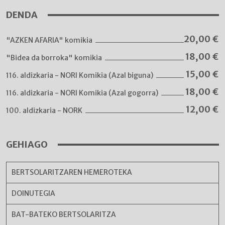
DENDA
20,00
€
"AZKEN AFARIA" komikia
18,00
€
"Bidea da borroka" komikia
15,00
€
116. aldizkaria - NORI Komikia (Azal biguna)
18,00
€
116. aldizkaria - NORI Komikia (Azal gogorra)
12,00
€
100. aldizkaria - NORK
GEHIAGO
BERTSOLARITZAREN HEMEROTEKA
DOINUTEGIA
BAT-BATEKO BERTSOLARITZA