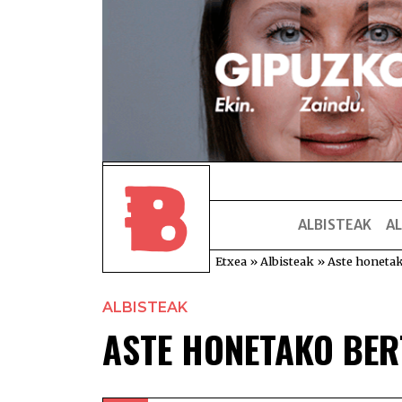
ALBISTEAK
AL
Etxea
»
Albisteak
»
Aste honetak
ALBISTEAK
ASTE HONETAKO BE