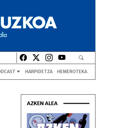
Lehio berrian irekiko da
Lehio berrian irekiko da
Lehio berrian irekiko da
Lehio berrian irekiko da
ODCAST
HARPIDETZA
HEMEROTEKA
AZKEN ALEA