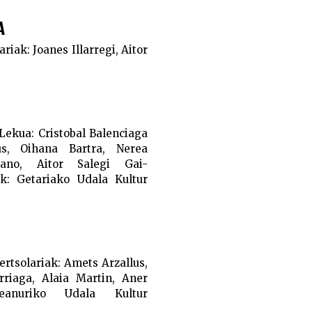
A
ariak:
Joanes Illarregi, Aitor
Lekua:
Cristobal Balenciaga
s, Oihana Bartra, Nerea
Olano, Aitor Salegi
Gai-
k:
Getariako Udala
Kultur
ertsolariak:
Amets Arzallus,
rriaga, Alaia Martin, Aner
anuriko Udala
Kultur