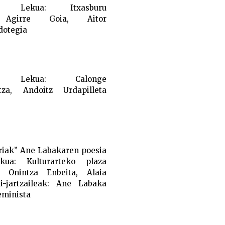
30
Lekua:
Itxasburu
irre Goia, Aitor
dotegia
30
Lekua:
Calonge
a, Andoitz Urdapilleta
rriak” Ane Labakaren poesia
kua:
Kulturarteko plaza
Onintza Enbeita, Alaia
i-jartzaileak:
Ane Labaka
eminista