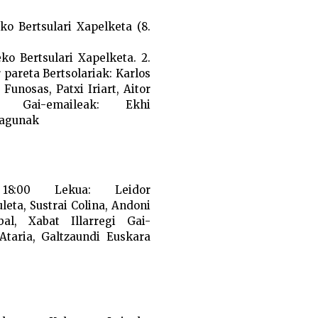
ko Bertsulari Xapelketa (8.
ko Bertsulari Xapelketa. 2.
 pareta
Bertsolariak:
Karlos
Funosas, Patxi Iriart, Aitor
ena
Gai-emaileak:
Ekhi
Lagunak
8:00
Lekua:
Leidor
eta, Sustrai Colina, Andoni
bal, Xabat Illarregi
Gai-
taria, Galtzaundi Euskara