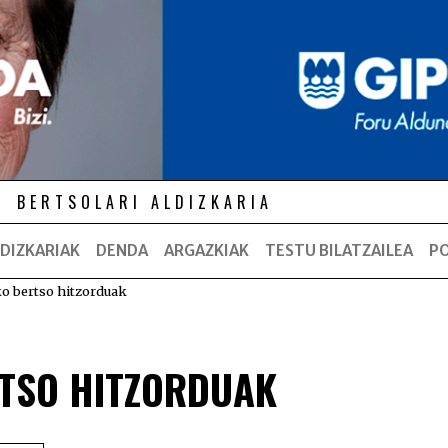
BERTSOLARI ALDIZKARIA
DIZKARIAK
DENDA
ARGAZKIAK
TESTU BILATZAILEA
P
o bertso hitzorduak
RTSO HITZORDUAK