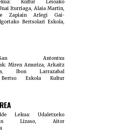
ekua:
Kultur Leioako
nai Iturriaga, Alaia Martin,
iñe Zapiain Arlegi
Gai-
gortako Bertsolari Eskola,
an Antontxu
ak:
Miren Amuriza, Arkaitz
raga, Ibon Larrazabal
Bertso Eskola
Kultur
BREA
alde
Lekua:
Udaletxeko
n Lizaso, Aitor
a