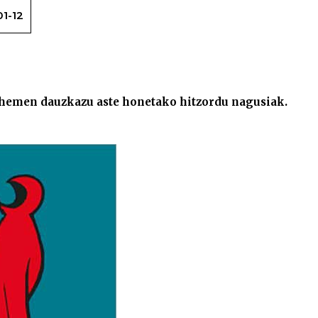
1-12
Aste honetako bertso hitzo
, hemen dauzkazu aste honetako hitzordu nagusiak.