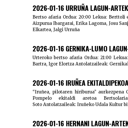
2026-01-16 URRUÑA LAGUN-ARTE
Bertso afaria
Ordua:
20:00
Lekua:
Berttoli
Aizpurua Ibargarai, Erika Lagoma, Josu San
Elkartea, Jalgi Urruña
2026-01-16 GERNIKA-LUMO LAGU
Urteroko bertso afaria
Ordua:
21:00
Lekua:
Bartra, Igor Elortza
Antolatzaileak:
Gernikak
2026-01-16 IRUÑEA EKITALDIPEKO
“Iruñea, pilotaren hiriburua” aurkezpena
Pompelo ekitaldi aretoa
Bertsolaria
Soto
Antolatzaileak:
Iruñeko Udala
Kultur bi
2026-01-16 HERNANI LAGUN-ARTE