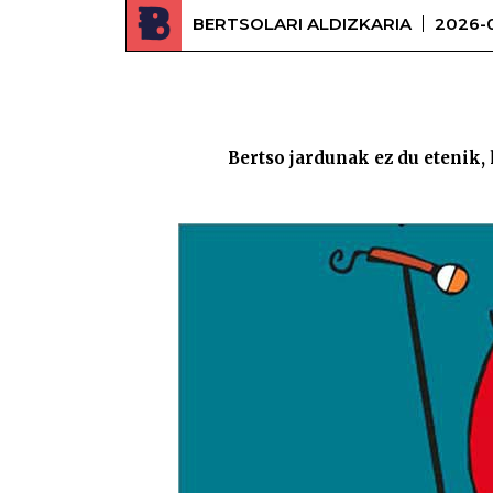
BERTSOLARI ALDIZKARIA
2026-0
Bertso jardunak ez du etenik