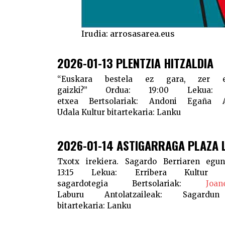
Irudia: arrosasarea.eus
2026-01-13 PLENTZIA HITZALDIA
“Euskara bestela ez gara, zer
gaizki?”
Ordua:
19:00
Lekua:
G
etxea
Bertsolariak:
Andoni Egaña
Udala
Kultur bitartekaria:
Lanku
2026-01-14 ASTIGARRAGA PLAZA 
Txotx irekiera. Sagardo Berriaren egu
13:15
Lekua:
Erribera Kultur G
sagardotegia
Bertsolariak:
Joa
Laburu
Antolatzaileak:
Sagardun
bitartekaria:
Lanku