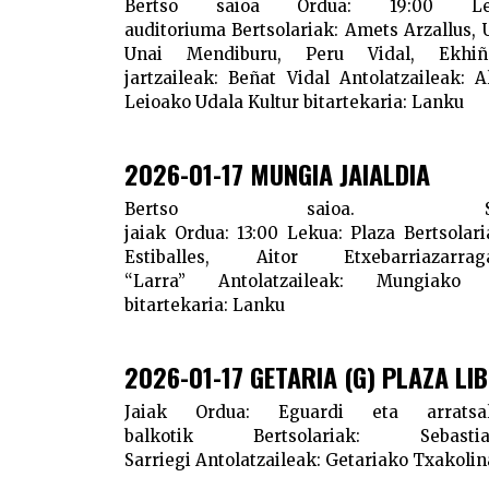
Bertso saioa
Ordua:
19:00
L
auditoriuma
Bertsolariak:
Amets Arzallus, U
Unai Mendiburu, Peru Vidal, Ekh
jartzaileak:
Beñat Vidal
Antolatzaileak:
Al
Leioako Udala
Kultur bitartekaria:
Lanku
2026-01-17 MUNGIA JAIALDIA
Bertso saioa. S
jaiak
Ordua:
13:00
Lekua:
Plaza
Bertsolari
Estiballes, Aitor Etxebarriazar
“Larra”
Antolatzaileak:
Mungiako 
bitartekaria:
Lanku
2026-01-17 GETARIA (G) PLAZA LI
Jaiak
Ordua:
Eguardi eta arrats
balkotik
Bertsolariak:
Sebastia
Sarriegi
Antolatzaileak:
Getariako Txakolin