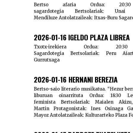
Bertso afaria
Ordua:
20:
sagardotegia
Bertsolariak:
Unai Ag
Mendiluze
Antolatzaileak:
Itxas-Buru Sagar
2026-01-16 IGELDO PLAZA LIBREA
Txotx-irekiera
Ordua:
20:
Sagardotegia
Bertsolariak:
Peru Aiartz
Gurrutxaga
2026-01-16 HERNANI BEREZIA
Bertso-saio literario musikatua. “Hezur be
liburuan oinarrituta
Ordua:
18:30
Le
feminista
Bertsolariak:
Maialen Akizu, 
Martin
Protagonistak:
Ines Osinaga
Ga
Mayoz
Antolatzaileak:
Kulturarteko Plaza F