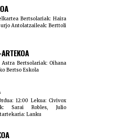
KOA
 elkartea
Bertsolariak:
Haira
jurjo
Antolatzaileak:
Berttoli
N-ARTEKOA
Astra
Bertsolariak:
Oihana
o Bertso Eskola
A
Ordua:
12:00
Lekua:
Civivox
k:
Sarai Robles, Julio
tartekaria:
Lanku
KOA