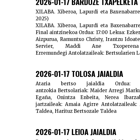
2026-01-17 BARDOZE TXAPELKETA
XILABA. Xiberoa, Lapurdi eta Baxenabarre
2025)
XILABA. Xiberoa, Lapurdi eta Baxenabarre
Final aintzinekoa
Ordua:
17:00
Lekua:
Ezker
Aizpurua, Ramuntxo Christy, Irantzu Idoate 
Servier, Maddi Ane Txoper
Erremundegi
Antolatzaileak:
Bertsularien 
2026-01-17 TOLOSA JAIALDIA
Ataria bertso jaialdia
Ordua:
1
antzokia
Bertsolariak:
Maider Arregi Markul
Egaña, Onintza Enbeita, Nerea Ibarza
jartzaileak:
Amaia Agirre
Antolatzaileak:
A
Taldea, Harituz Bertsozale Taldea
2026-01-17 LEIOA JAIALDIA