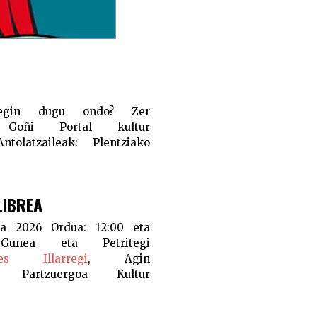
 egin dugu ondo? Zer
oñi Portal kultur
Antolatzaileak:
Plentziako
LIBREA
na 2026
Ordua:
12:00 eta
unea eta Petritegi
nes Illarregi
, Agin
 Partzuergoa
Kultur