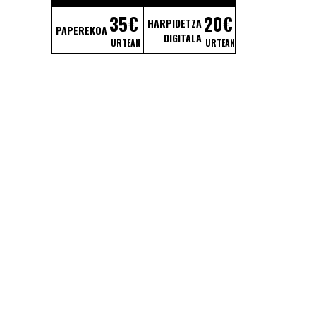
35€
20€
HARPIDETZA
PAPEREKOA
DIGITALA
URTEAN
URTEAN