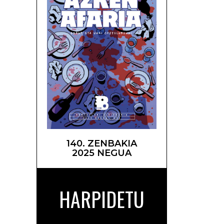
rduak –
140. ZENBAKIA
2025 NEGUA
HARPIDETU