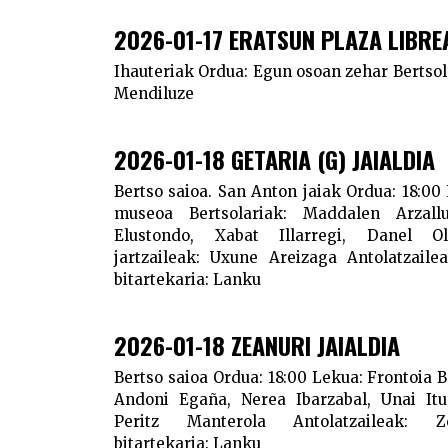
2026-01-17 ERATSUN PLAZA LIBRE
Ihauteriak
Ordua:
Egun osoan zehar
Bertsol
Mendiluze
2026-01-18 GETARIA (G) JAIALDIA
Bertso saioa. San Anton jaiak
Ordua:
18:00
museoa
Bertsolariak:
Maddalen Arzallu
Elustondo, Xabat Illarregi, Danel 
jartzaileak:
Uxune Areizaga
Antolatzailea
bitartekaria:
Lanku
2026-01-18 ZEANURI JAIALDIA
Bertso saioa
Ordua:
18:00
Lekua:
Frontoia
B
Andoni Egaña, Nerea Ibarzabal, Unai Itu
Peritz Manterola
Antolatzaileak:
Ze
bitartekaria:
Lanku