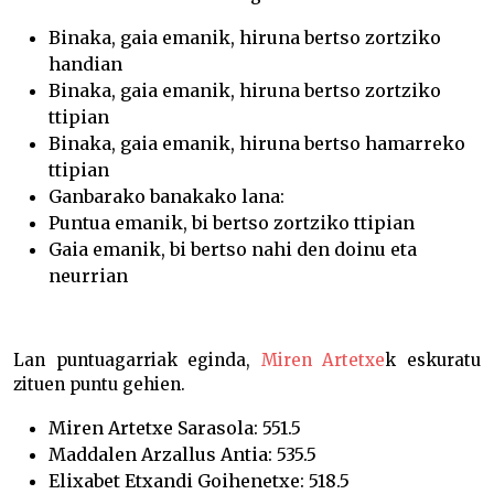
Binaka, gaia emanik, hiruna bertso zortziko
handian
Binaka, gaia emanik, hiruna bertso zortziko
ttipian
Binaka, gaia emanik, hiruna bertso hamarreko
ttipian
Ganbarako banakako lana:
Puntua emanik, bi bertso zortziko ttipian
Gaia emanik, bi bertso nahi den doinu eta
neurrian
Lan puntuagarriak eginda,
Miren Artetxe
k eskuratu
zituen puntu gehien.
Miren Artetxe Sarasola: 551.5
Maddalen Arzallus Antia: 535.5
Elixabet Etxandi Goihenetxe: 518.5