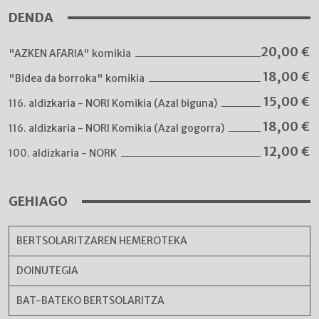
DENDA
20,00
€
"AZKEN AFARIA" komikia
18,00
€
"Bidea da borroka" komikia
15,00
€
116. aldizkaria - NORI Komikia (Azal biguna)
18,00
€
116. aldizkaria - NORI Komikia (Azal gogorra)
12,00
€
100. aldizkaria - NORK
GEHIAGO
BERTSOLARITZAREN HEMEROTEKA
DOINUTEGIA
BAT-BATEKO BERTSOLARITZA