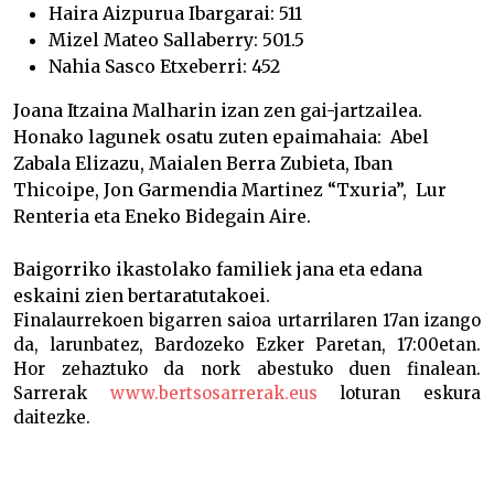
Haira Aizpurua Ibargarai: 511
Mizel Mateo Sallaberry: 501.5
Nahia Sasco Etxeberri: 452
Joana Itzaina Malharin izan zen gai-jartzailea.
Honako lagunek osatu zuten epaimahaia: Abel
Zabala Elizazu, Maialen Berra Zubieta, Iban
Thicoipe, Jon Garmendia Martinez “Txuria”,
Lur
Renteria
eta Eneko Bidegain Aire.
Baigorriko ikastolako familiek jana eta edana
eskaini zien bertaratutakoei.
Finalaurrekoen bigarren saioa urtarrilaren 17an izango
da, larunbatez, Bardozeko Ezker Paretan, 17:00etan.
Hor zehaztuko da nork abestuko duen finalean.
Sarrerak
www.bertsosarrerak.eus
loturan eskura
daitezke.
Baigorriko saioa Miren Artetxek irabazi du