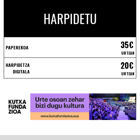
HARPIDETU
35€
PAPEREKOA
URTEAN
20€
HARPIDETZA
DIGITALA
URTEAN