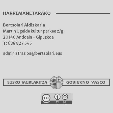
HARREMANETARAKO
Bertsolari Aldizkaria
Martin Ugalde kultur parkea z/g
20140 Andoain - Gipuzkoa
T:
688 827 545
administrazioa@bertsolari.eus