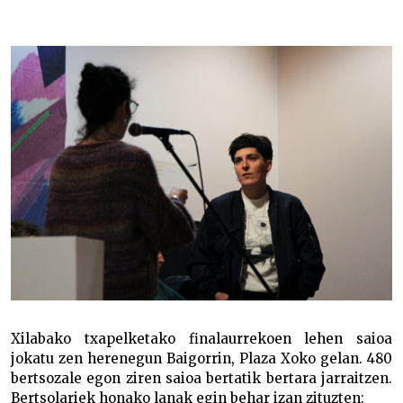
Baigorriko saioa Miren Artetxek irabazi du –
Xilabako txapelketako finalaurrekoen lehen saioa
jokatu zen herenegun Baigorrin, Plaza Xoko gelan. 480
bertsozale egon ziren saioa bertatik bertara jarraitzen.
Bertsolariek honako lanak egin behar izan zituzten: