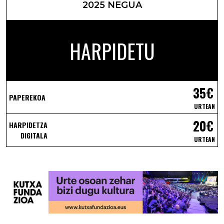
2025 NEGUA
HARPIDETU
35€
PAPEREKOA
URTEAN
20€
HARPIDETZA
DIGITALA
URTEAN