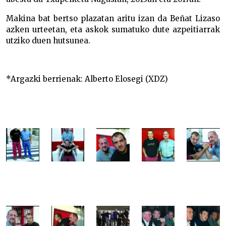
Makina bat bertso plazatan aritu izan da Beñat Lizaso
azken urteetan, eta askok sumatuko dute azpeitiarrak
utziko duen hutsunea.
*Argazki berrienak: Alberto Elosegi (XDZ)