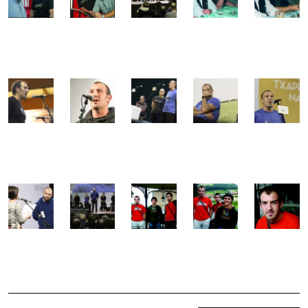
Beñat Lizasok agur esan dio plazari
BIDALKETETAN