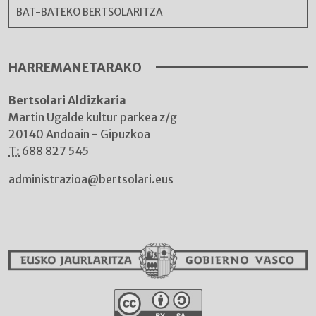
BAT-BATEKO BERTSOLARITZA
HARREMANETARAKO
Bertsolari Aldizkaria
Martin Ugalde kultur parkea z/g
20140 Andoain - Gipuzkoa
T:
688 827 545
administrazioa@bertsolari.eus