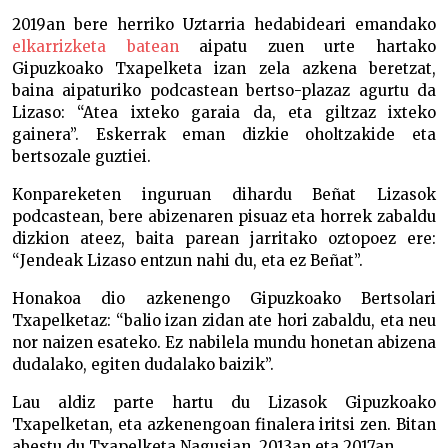
2019an bere herriko Uztarria hedabideari emandako
elkarrizketa batean
aipatu zuen urte hartako
Gipuzkoako Txapelketa izan zela azkena beretzat,
baina aipaturiko podcastean bertso-plazaz agurtu da
Lizaso: “Atea ixteko garaia da, eta giltzaz ixteko
gainera”. Eskerrak eman dizkie oholtzakide eta
bertsozale guztiei.
Konpareketen inguruan dihardu Beñat Lizasok
podcastean, bere abizenaren pisuaz eta horrek zabaldu
dizkion ateez, baita parean jarritako oztopoez ere:
“Jendeak Lizaso entzun nahi du, eta ez Beñat”.
Honakoa dio azkenengo Gipuzkoako Bertsolari
Txapelketaz: “balio izan zidan ate hori zabaldu, eta neu
nor naizen esateko. Ez nabilela mundu honetan abizena
dudalako, egiten dudalako baizik”.
Lau aldiz parte hartu du Lizasok Gipuzkoako
Txapelketan, eta azkenengoan finalera iritsi zen. Bitan
abestu du Txapelketa Nagusian, 2013an eta 2017an.