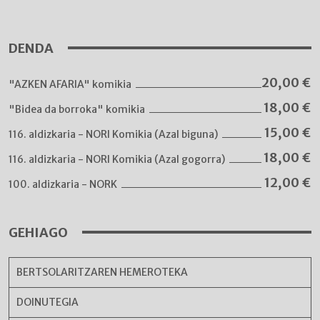
DENDA
20,00
€
"AZKEN AFARIA" komikia
18,00
€
"Bidea da borroka" komikia
15,00
€
116. aldizkaria - NORI Komikia (Azal biguna)
18,00
€
116. aldizkaria - NORI Komikia (Azal gogorra)
12,00
€
100. aldizkaria - NORK
GEHIAGO
BERTSOLARITZAREN HEMEROTEKA
DOINUTEGIA