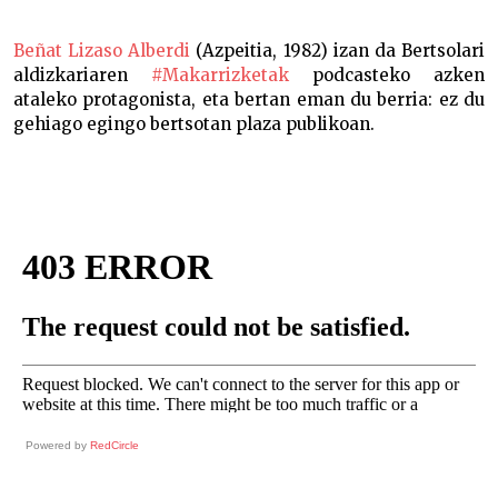
Beñat Lizasok agur esan dio plazari –
Beñat Lizaso Alberdi
(Azpeitia, 1982) izan da Bertsolari
aldizkariaren
#Makarrizketak
podcasteko azken
ataleko protagonista, eta bertan eman du berria: ez du
gehiago egingo bertsotan plaza publikoan.
Powered by
RedCircle