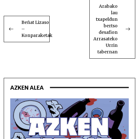
ZEHAR
Arabako
lau
NABIGATU
txapeldun
Beñat Lizaso
bertso
–
desafion
Konparaketak
Arrasateko
Urrin
tabernan
AZKEN ALEA