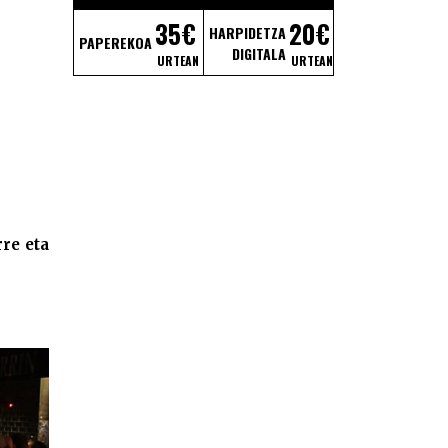
35€
20€
HARPIDETZA
PAPEREKOA
DIGITALA
URTEAN
URTEAN
rre eta