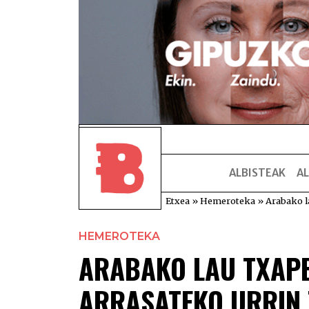
ALBISTEAK
AL
Etxea
»
Hemeroteka
»
Arabako l
HEMEROTEKA
ARABAKO LAU TXAPE
ARRASATEKO URRIN