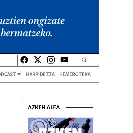
Lehio berrian irekiko da
Lehio berrian irekiko da
Lehio berrian irekiko da
Lehio berrian irekiko da
ODCAST
HARPIDETZA
HEMEROTEKA
AZKEN ALEA