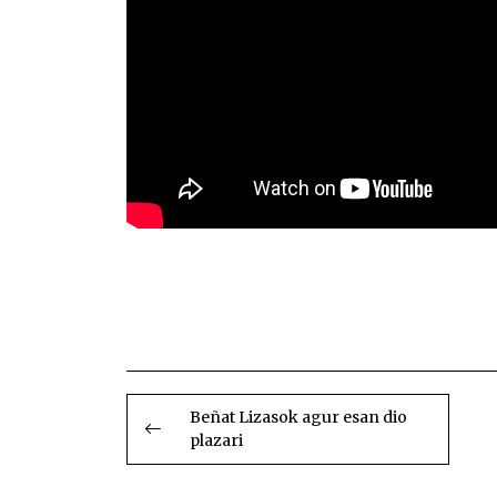
Ara
BIDALKETETAN
ZEHAR
Beñat Lizasok agur esan dio
plazari
NABIGATU