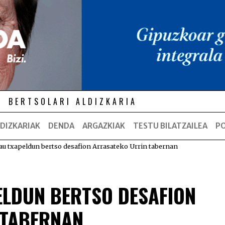
BERTSOLARI ALDIZKARIA
DIZKARIAK
DENDA
ARGAZKIAK
TESTU BILATZAILEA
P
au txapeldun bertso desafion Arrasateko Urrin tabernan
LDUN BERTSO DESAFION
 TABERNAN