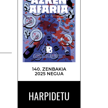
ernan –
140. ZENBAKIA
2025 NEGUA
HARPIDETU