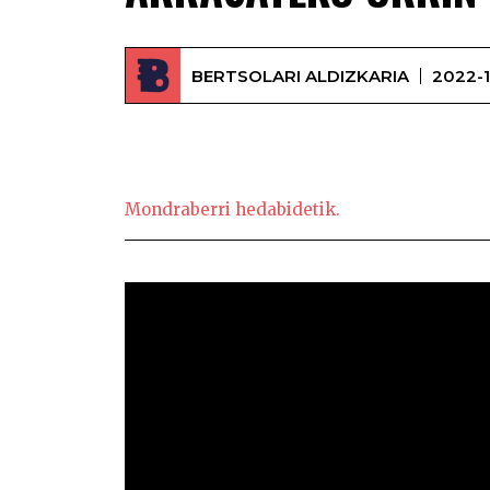
BERTSOLARI ALDIZKARIA
2022-1
Ar
Mondraberri hedabidetik.