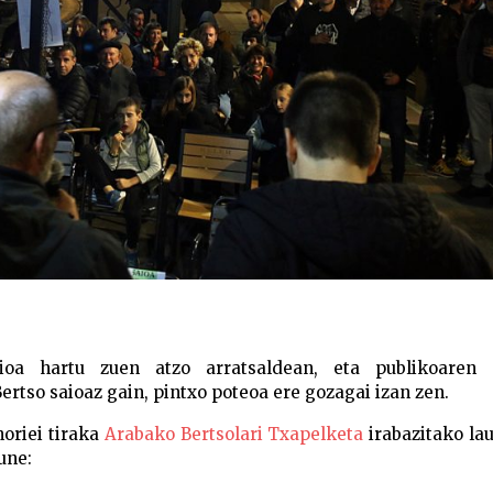
aioa hartu zuen atzo arratsaldean, eta publikoaren 
rtso saioaz gain, pintxo poteoa ere gozagai izan zen.
horiei tiraka
Arabako Bertsolari Txapelketa
irabazitako la
une: