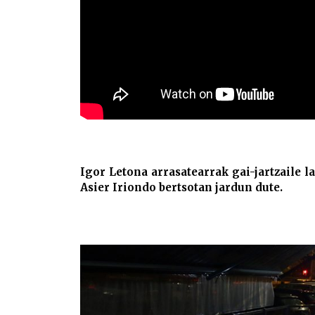
Igor Letona arrasatearrak gai-jartzaile l
Asier Iriondo bertsotan jardun dute.