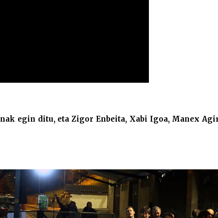
anak egin ditu, eta Zigor Enbeita, Xabi Igoa, Manex Agi