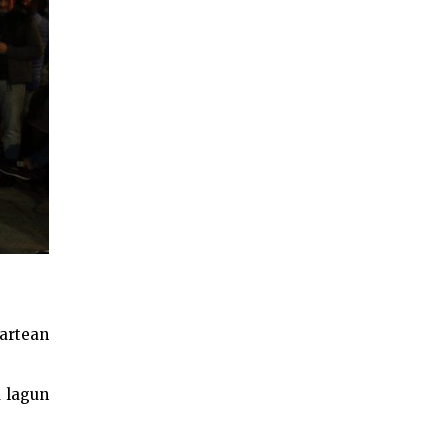
artean
u lagun