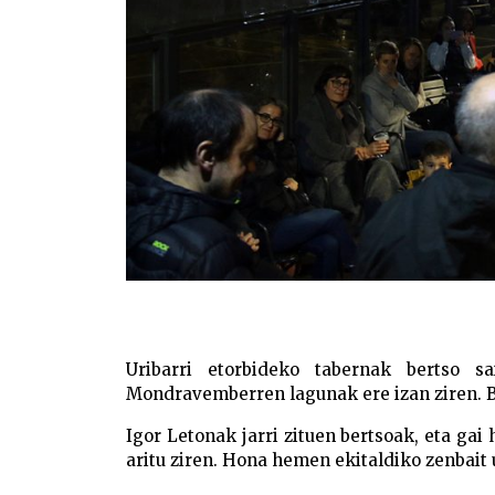
Uribarri etorbideko tabernak bertso s
Mondravemberren lagunak ere izan ziren. Be
Igor Letonak jarri zituen bertsoak, eta gai 
aritu ziren. Hona hemen ekitaldiko zenbait 