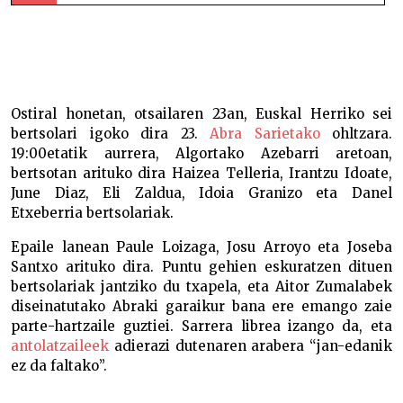
Bertsolari gazteen ABRA sariketa ospatuko da
ostiralean –
Ostiral honetan, otsailaren 23an, Euskal Herriko sei
bertsolari igoko dira 23.
Abra Sarietako
ohltzara.
19:00etatik aurrera, Algortako Azebarri aretoan,
bertsotan arituko dira Haizea Telleria, Irantzu Idoate,
June Diaz, Eli Zaldua, Idoia Granizo eta Danel
Etxeberria bertsolariak.
Epaile lanean Paule Loizaga, Josu Arroyo eta Joseba
Santxo arituko dira. Puntu gehien eskuratzen dituen
bertsolariak jantziko du txapela, eta Aitor Zumalabek
diseinatutako Abraki garaikur bana ere emango zaie
parte-hartzaile guztiei. Sarrera librea izango da, eta
antolatzaileek
adierazi dutenaren arabera “jan-edanik
ez da faltako”.