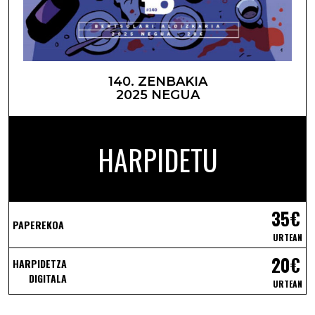
140. ZENBAKIA
2025 NEGUA
HARPIDETU
35€
PAPEREKOA
URTEAN
20€
HARPIDETZA
DIGITALA
URTEAN