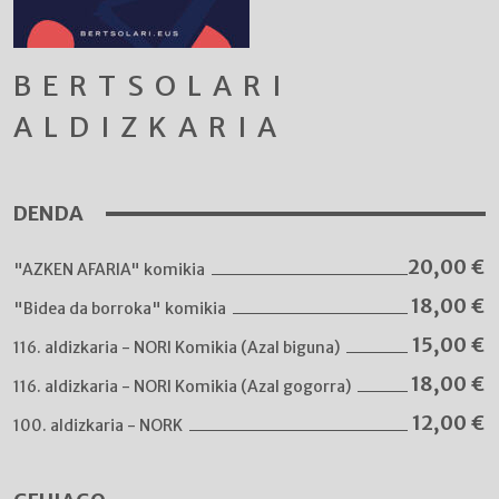
BERTSOLARI
ALDIZKARIA
DENDA
20,00
€
"AZKEN AFARIA" komikia
18,00
€
"Bidea da borroka" komikia
15,00
€
116. aldizkaria - NORI Komikia (Azal biguna)
18,00
€
116. aldizkaria - NORI Komikia (Azal gogorra)
12,00
€
100. aldizkaria - NORK