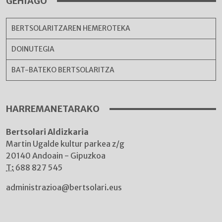
GEHIAGO
BERTSOLARITZAREN HEMEROTEKA
DOINUTEGIA
BAT-BATEKO BERTSOLARITZA
HARREMANETARAKO
Bertsolari Aldizkaria
Martin Ugalde kultur parkea z/g
20140 Andoain - Gipuzkoa
T:
688 827 545
administrazioa@bertsolari.eus