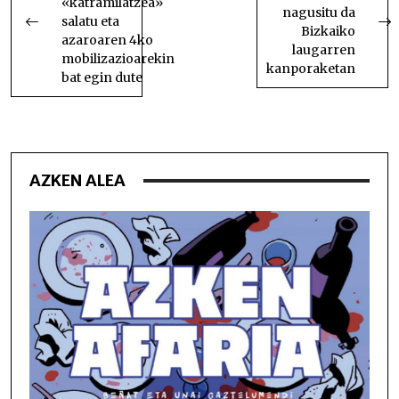
«katramilatzea»
nagusitu da
salatu eta
Bizkaiko
azaroaren 4ko
laugarren
mobilizazioarekin
kanporaketan
bat egin dute
AZKEN ALEA