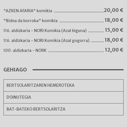
20,00
€
"AZKEN AFARIA" komikia
18,00
€
"Bidea da borroka" komikia
15,00
€
116. aldizkaria - NORI Komikia (Azal biguna)
18,00
€
116. aldizkaria - NORI Komikia (Azal gogorra)
12,00
€
100. aldizkaria - NORK
GEHIAGO
BERTSOLARITZAREN HEMEROTEKA
DOINUTEGIA
BAT-BATEKO BERTSOLARITZA