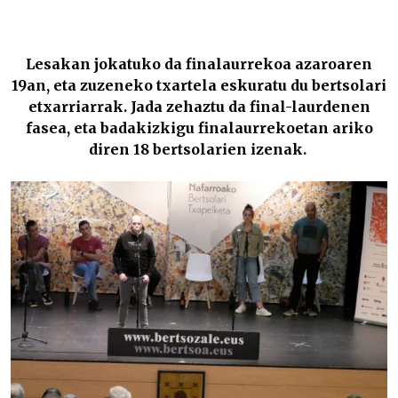
Eneko Lazkozek eskuratu ditu puntu gehien Leitzan –
Lesakan jokatuko da finalaurrekoa azaroaren
19an, eta zuzeneko txartela eskuratu du bertsolari
etxarriarrak. Jada zehaztu da final-laurdenen
fasea, eta badakizkigu finalaurrekoetan ariko
diren 18 bertsolarien izenak.