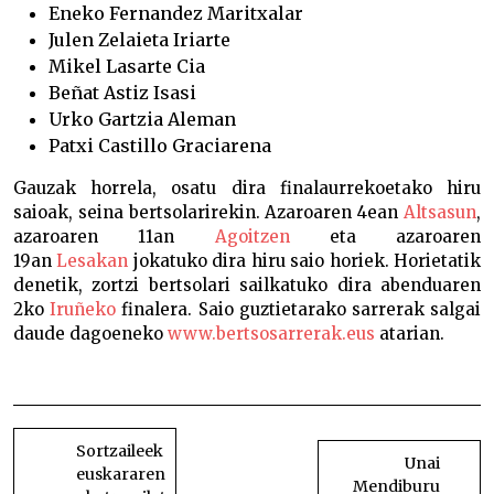
Eneko Fernandez Maritxalar
Julen Zelaieta Iriarte
Mikel Lasarte Cia
Beñat Astiz Isasi
Urko Gartzia Aleman
Patxi Castillo Graciarena
Gauzak horrela, osatu dira finalaurrekoetako hiru
saioak, seina bertsolarirekin. Azaroaren 4ean
Altsasun
,
azaroaren 11an
Agoitzen
eta azaroaren
19an
Lesakan
jokatuko dira hiru saio horiek. Horietatik
denetik, zortzi bertsolari sailkatuko dira abenduaren
2ko
Iruñeko
finalera. Saio guztietarako sarrerak salgai
daude dagoeneko
www.bertsosarrerak.eus
atarian.
Eneko Lazkozek eskuratu ditu puntu gehien Leitzan
BIDALKETETAN
ZEHAR
Sortzaileek
Unai
euskararen
NABIGATU
Mendiburu