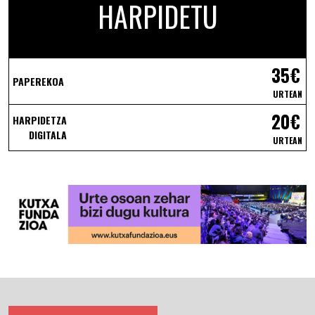
HARPIDETU
35€
PAPEREKOA
URTEAN
20€
HARPIDETZA
DIGITALA
URTEAN