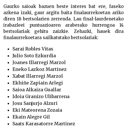
Gaurko saioak bazuen beste interes bat ere, faseko
azkena izaki, gaur argitu baita finalaurrekoetan ariko
diren 18 bertsolarien zerrenda. Lau final-laurdenetako
irabazleei puntuazioaren araberako hurrengoa 14
bertsolariak gehitu zaizkie. Zehazki, hauek dira
finalaurrekoetara sailkatutako bertsolariak:
Sarai Robles Vitas
Julio Soto Ezkurdia
Joanes Illarregi Marzol
Eneko Lazkoz Martinez
Xabat Illarregi Marzol
Ekhiñe Zapiain Arlegi
Saioa Alkaiza Guallar
Idoia Granizo Ulibarrena
Josu Sanjurjo Alzuri
Eki Mateorena Zozaia
Ekain Alegre Gil
Saats Karasatorre Martinez