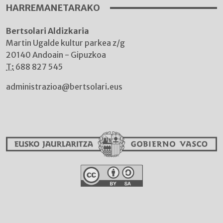
HARREMANETARAKO
Bertsolari Aldizkaria
Martin Ugalde kultur parkea z/g
20140 Andoain - Gipuzkoa
T:
688 827 545
administrazioa@bertsolari.eus