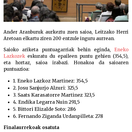
Ander Aranburuk aurkeztu zuen saioa, Leitzako Herri
Aretoan elkartu ziren 200 entzule inguru aurrean.
Saioko ariketa puntuagarriak behin eginda,
Eneko
Lazkozek
eskuratu du epaileen puntu gehien (354,5),
eta hortaz, saioa irabazi. Honakoa da saioaren
puntuazioa:
1. Eneko Lazkoz Martinez: 354,5
2. Josu Sanjurjo Alzuri: 325,5
3. Saats Karasatorre Martinez 323,5
4. Endika Legarra Nuin 291,5
5. Bittori Elizalde Soto: 286
6. Fernando Ziganda Urdanpilleta: 278
Finalaurrekoak osatuta