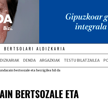
BERTSOLARI ALDIZKARIA
DIZKARIAK
DENDA
ARGAZKIAK
TESTU BILATZAILEA
P
darain bertsozale eta herrigilea hil da
IN BERTSOZALE ETA