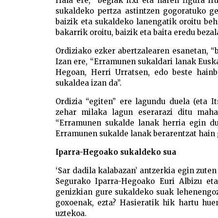
Hala ere, “begiak itxi eta haren figura i
sukaldeko pertza astintzen gogoratuko ge
baizik eta sukaldeko lanengatik oroitu beha
bakarrik oroitu, baizik eta baita eredu bezal
Ordiziako ezker abertzalearen esanetan, “
Izan ere, “Erramunen sukaldari lanak Euska
Hegoan, Herri Urratsen, edo beste hainb
sukaldea izan da”.
Ordizia “egiten” ere lagundu duela (eta I
zehar milaka lagun eserarazi ditu maha
“Erramunen sukalde lanak herria egin du
Erramunen sukalde lanak berarentzat hain 
Iparra-Hegoako sukaldeko sua
‘Sar dadila kalabazan’ antzerkia egin zute
Segurako Iparra-Hegoako Euri Albizu eta
genizkian gure sukaldeko suak lehenengoz.
goxoenak, ezta? Hasieratik hik hartu hue
uztekoa.