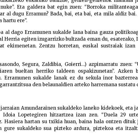
rudikatzeko eskatuko banizue, gehien-gehienok mantala j
nuke”. Eta galdera bat egin zuen: “Borroka militanteaga
r al dugu Erramun? Bada, bai, eta bai, eta mila aldiz bai.
a hartu ere”.
ba al dago Erramunen sukalde lana baina gauza politikoag
l Herria egiten izugarrizko bultzada eman du, esaterako, 
at ekimenetan. Zentzu horretan, euskal sustraiak izan 
tsasondo, Segura, Zaldibia, Goierri…) azpimarratu zuen: 
iaren bueltan herriko taldeen ospakizunetan”. Azken b
. Erramunen sukalde lanak ez du sekula inor bazterrean
garrantzitsua den belaunaldien arteko harremana sustatu d
n jarraian Amundarainen sukaldeko laneko kidekoek, eta j
 Idoia Lopetegiren hitzartzea izan zen. “Duela 29 urte
 Hasiera hartan su txikia huan, baina hala ontzen dituk 
n gure sukaldeko sua pizteko ardura, piztekoa eta itzal