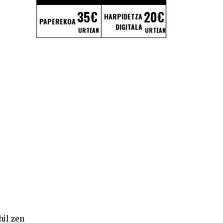
35€
20€
HARPIDETZA
PAPEREKOA
DIGITALA
URTEAN
URTEAN
hil zen