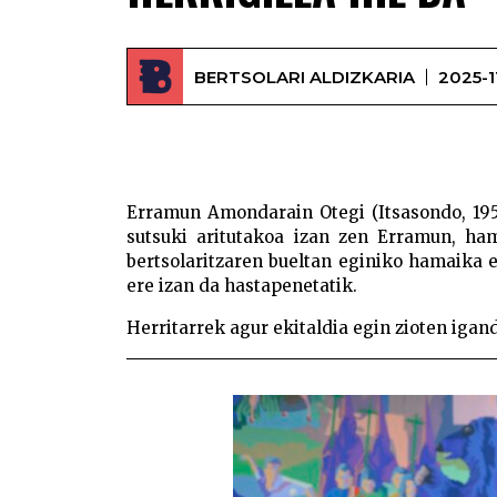
BERTSOLARI ALDIZKARIA
2025-1
Erramun Amondarain Otegi (Itsasondo, 1951
sutsuki aritutakoa izan zen Erramun, ham
bertsolaritzaren bueltan eginiko hamaika 
ere izan da hastapenetatik.
Herritarrek agur ekitaldia egin zioten igan