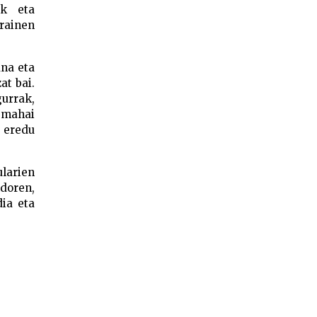
ek eta
rainen
ana eta
at bai.
gurrak,
a mahai
i eredu
ularien
ndoren,
dia eta