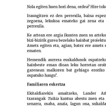
Nola egiten huen hori dena, ordea? Hire toke
Iraungitzen ez den perrexila, baina espez
zegoena, lekukoa emateko gai zena eta 
perrexila.
Ke artean ere argia ikusten zuen su artek
bizi-bizirik gurea bezelako hainbat proiektu
Amets egiten eta, agian, batez ere amets 
ematen.
Hemendik aurrera euskaldunok ospatzeko 
hainbeste eman dioan leku horretan oroit
garenean malkoren bat gehiago eroriko z
ospatuko haugu”.
Familiaren eskertza
Ekitaldiarekin amaitzeko, Lander A
txarangak
Txikia
kantua abestu zuen eta f
senarra, osaba, anaia, lagun ona, sukaldar