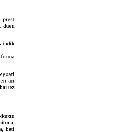
o prest
n duen
raindik
i forma
egoari
en ari
barrez
xkuxtu
aitona,
a, beti