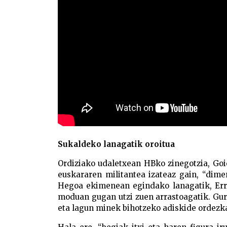
Sukaldeko lanagatik oroitua
Ordiziako udaletxean HBko zinegotzia, Goi
euskararen militantea izateaz gain, “dimen
Hegoa ekimenean egindako lanagatik, Err
moduan gugan utzi zuen arrastoagatik. Gure
eta lagun minek bihotzeko adiskide ordezk