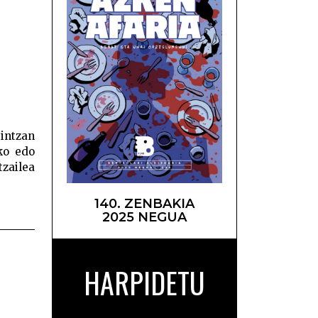
il da –
gintzan
ko edo
tzailea
140. ZENBAKIA
2025 NEGUA
HARPIDETU