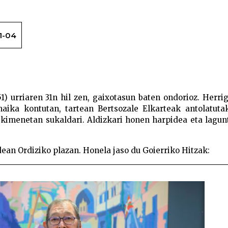
1-04
Erramun Amundarain bertsozale eta herrigilea h
) urriaren 31n hil zen, gaixotasun baten ondorioz. Herri
aika kontutan, tartean Bertsozale Elkarteak antolatuta
ekimenetan sukaldari. Aldizkari honen harpidea eta lagun
dean Ordiziko plazan. Honela jaso du Goierriko Hitzak: