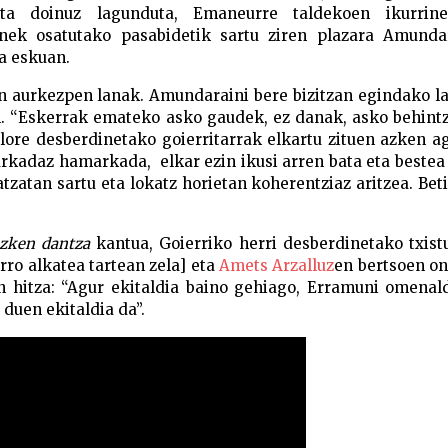
ta doinuz lagunduta, Emaneurre taldekoen ikurrin
nek osatutako pasabidetik sartu ziren plazara Amunda
a eskuan.
en aurkezpen lanak. Amundaraini bere bizitzan egindako l
n. “Eskerrak emateko asko gaudek, ez danak, asko behintz
lore desberdinetako goierritarrak elkartu zituen azken a
arkadaz hamarkada, elkar ezin ikusi arren bata eta beste
atzatan sartu eta lokatz horietan koherentziaz aritzea. Bet
zken dantza
kantua, Goierriko herri desberdinetako txist
ro alkatea tartean zela] eta
Amets Arzalluz
en bertsoen o
n hitza: “Agur ekitaldia baino gehiago, Erramuni omenal
duen ekitaldia da”.