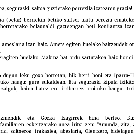
a, seguraski: saltsa guztietako perrexila izatearen grazia!
ia (belar) berriekin betiko saltsei ukitu berezia ematek
horretarako belaunaldi gazteengan beti konfiantza iza
o ameslaria izan haiz. Amets egiten huelako baitzeudek o
.
eragiten huelako. Makina bat ordu sartutakoa haiz horie
dugun leku goxo horretan, hik herri honi eta Iparra-H
uko haugu: gure sukaldean. Eta seguraski kipula txikitz
aiguk, baina batez ere irribarrez oroituko haugu. Irri
rizmendik eta Gorka Izagirrek bina bertso, Ku
amiliaren eskertzarako unea iritsi zen: “Amunda, aita, 
ia, saltseroa, irakaslea, abeslaria, Olentzero, bidelagun