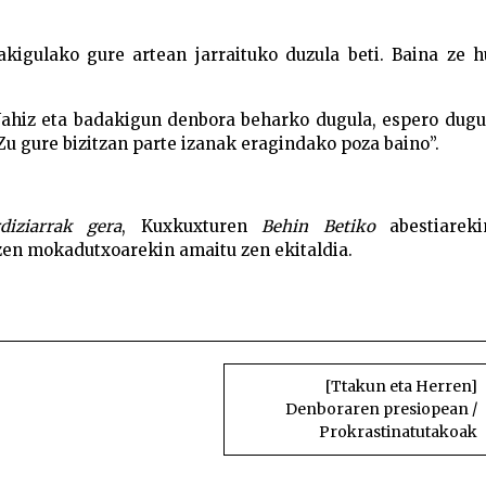
akigulako gure artean jarraituko duzula beti. Baina ze 
Nahiz eta badakigun denbora beharko dugula, espero dugu
 Zu gure bizitzan parte izanak eragindako poza baino”.
diziarrak gera
, Kuxkuxturen
Behin Betiko
abestiarek
zen mokadutxoarekin amaitu zen ekitaldia.
rigilea hil da Erramun Amundarain bertsozale eta herr
hil da Erramun Amundarain bertsozale eta herrigilea 
[Ttakun eta Herren]
Denboraren presiopean /
Prokrastinatutakoak