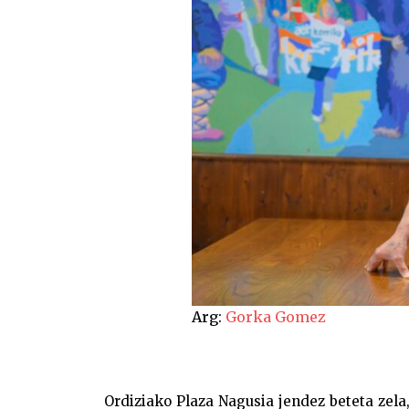
Arg:
Gorka Gomez
Ordiziako Plaza Nagusia jendez beteta zela,