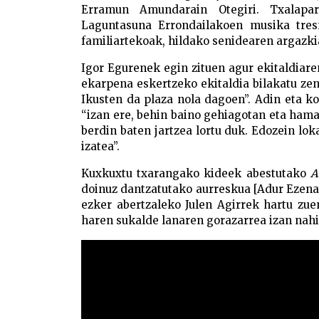
Erramun Amundarain Otegiri. Txalapar
Laguntasuna Errondailakoen musika tres
familiartekoak, hildako senidearen argazki
Igor Egurenek egin zituen agur ekitaldiar
ekarpena eskertzeko ekitaldia bilakatu ze
Ikusten da plaza nola dagoen”. Adin eta ko
“izan ere, behin baino gehiagotan eta ham
berdin baten jartzea lortu duk. Edozein lok
izatea”.
Kuxkuxtu txarangako kideek abestutako
A
doinuz dantzatutako aurreskua [Adur Ezenar
ezker abertzaleko Julen Agirrek hartu zue
haren sukalde lanaren gorazarrea izan nahi 