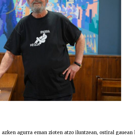
 azken agurra eman zioten atzo iluntzean, ostiral gauean 