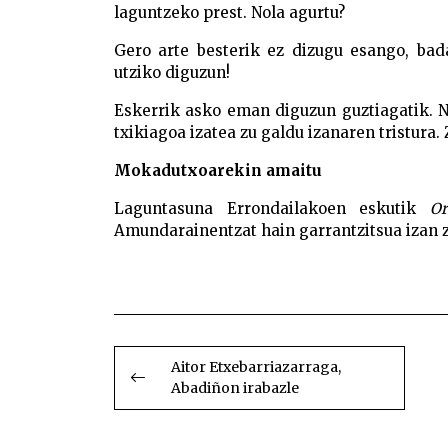
laguntzeko prest. Nola agurtu?
Gero arte besterik ez dizugu esango, bad
utziko diguzun!
Eskerrik asko eman diguzun guztiagatik. 
txikiagoa izatea zu galdu izanaren tristura.
Mokadutxoarekin amaitu
Laguntasuna Errondailakoen eskutik
Or
Amundarainentzat hain garrantzitsua izan 
Erramun Amundarain bertsozale eta her
BIDALKETETAN
ZEHAR
Aitor Etxebarriazarraga,
Abadiñon irabazle
NABIGATU