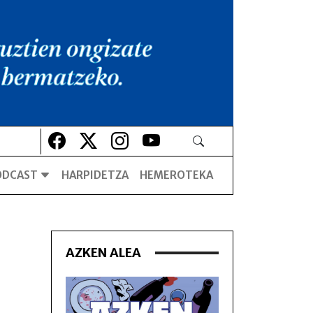
Lehio berrian irekiko da
Lehio berrian irekiko da
Lehio berrian irekiko da
Lehio berrian irekiko da
ODCAST
HARPIDETZA
HEMEROTEKA
AZKEN ALEA