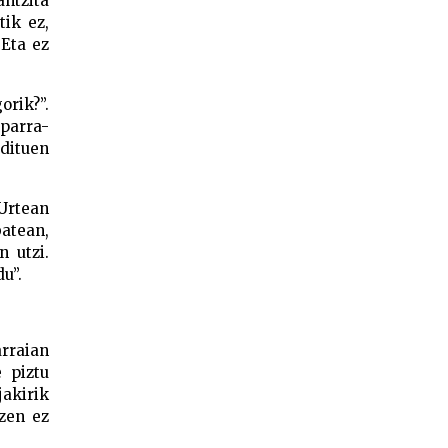
antzita
tik ez,
 Eta ez
orik?”.
Iparra-
dituen
“Urtean
atean,
 utzi.
u”.
arraian
 piztu
jakirik
tzen ez