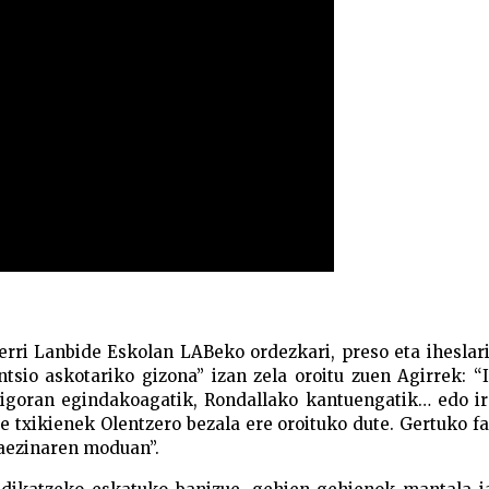
erri Lanbide Eskolan LABeko ordezkari, preso eta iheslar
tsio askotariko gizona” izan zela oroitu zuen Agirrek: “
igoran egindakoagatik, Rondallako kantuengatik… edo ir
 txikienek Olentzero bezala ere oroituko dute. Gertuko f
aezinaren moduan”.