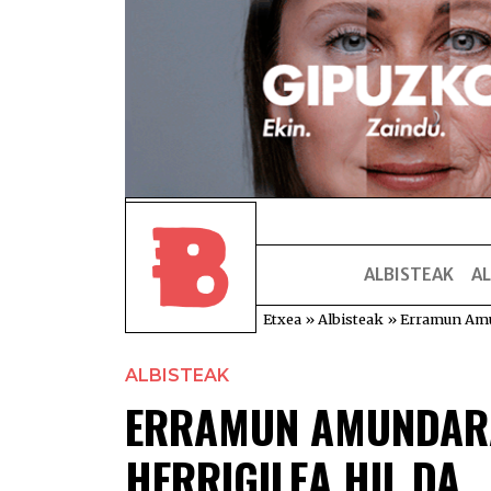
ALBISTEAK
AL
Etxea
»
Albisteak
»
Erramun Amun
ALBISTEAK
ERRAMUN AMUNDARA
HERRIGILEA HIL DA