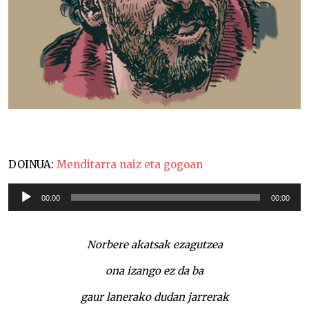
DOINUA:
Menditarra naiz eta gogoan
Soinu
00:00
00:00
erreproduzigailua
Norbere akatsak ezagutzea
ona izango ez da ba
gaur lanerako dudan jarrerak