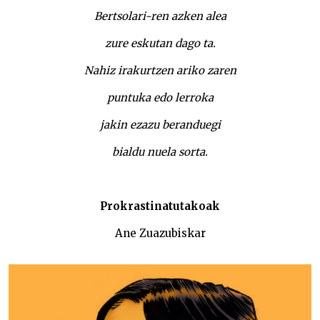
Bertsolari-ren azken alea
zure eskutan dago ta.
Nahiz irakurtzen ariko zaren
puntuka edo lerroka
jakin ezazu beranduegi
bialdu nuela sorta.
Prokrastinatutakoak
Ane Zuazubiskar