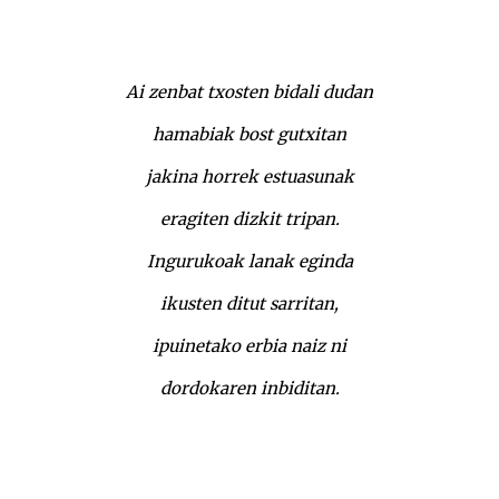
Ai zenbat txosten bidali dudan
hamabiak bost gutxitan
jakina horrek estuasunak
eragiten dizkit tripan.
Ingurukoak lanak eginda
ikusten ditut sarritan,
ipuinetako erbia naiz ni
dordokaren inbiditan.