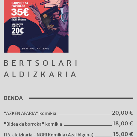
BERTSOLARI
ALDIZKARIA
DENDA
20,00
€
"AZKEN AFARIA" komikia
18,00
€
"Bidea da borroka" komikia
15,00
€
116. aldizkaria - NORI Komikia (Azal biguna)