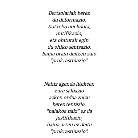
Bertsolariak berez
du deformazio.
Kotxeko anekdota,
mitifikazio,
eta ohiturak egin
du ohiko sentsazio.
Baina orain deitzen zaio
“prokrastinazio”.
Nahiz agenda litekeen
zure salbazio
azken ordua zaizu
berez tentazio,
“halakoa naiz” ez da
justifikazio,
baina arren ez deitu
“prokrastinazio”.