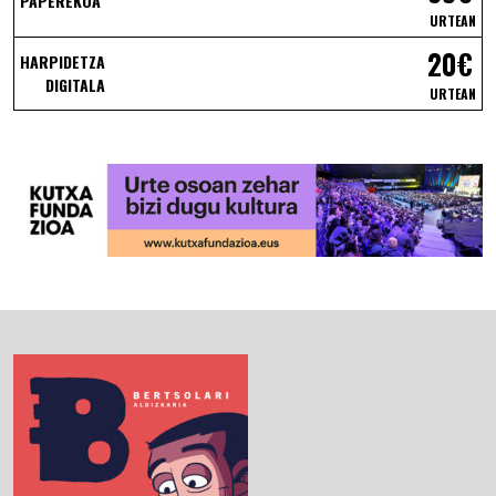
PAPEREKOA
URTEAN
20€
HARPIDETZA
DIGITALA
URTEAN