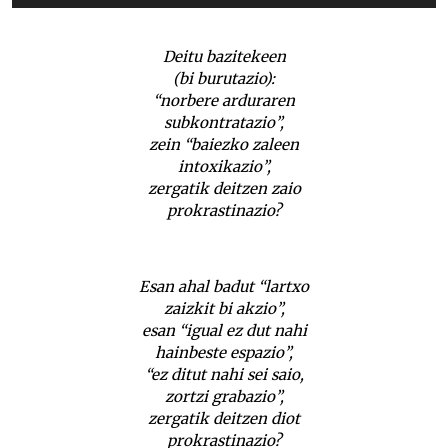
erreproduzigailua
Deitu bazitekeen
(bi burutazio):
“norbere arduraren
subkontratazio”,
zein “baiezko zaleen
intoxikazio”,
zergatik deitzen zaio
prokrastinazio?
Esan ahal badut “lartxo
zaizkit bi akzio”,
esan “igual ez dut nahi
hainbeste espazio”,
“ez ditut nahi sei saio,
zortzi grabazio”,
zergatik deitzen diot
prokrastinazio?