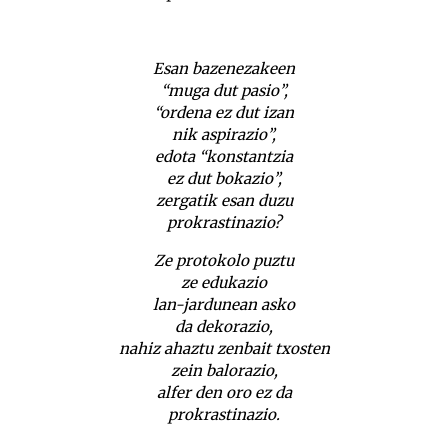
Esan bazenezakeen
“muga dut pasio”,
“ordena ez dut izan
nik aspirazio”,
edota “konstantzia
ez dut bokazio”,
zergatik esan duzu
prokrastinazio?
Ze protokolo puztu
ze edukazio
lan-jardunean asko
da dekorazio,
nahiz ahaztu zenbait txosten
zein balorazio,
alfer den oro ez da
prokrastinazio.