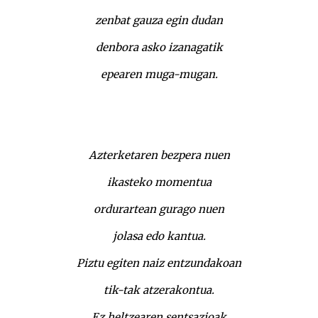
zenbat gauza egin dudan
denbora asko izanagatik
epearen muga-mugan.
Azterketaren bezpera nuen
ikasteko momentua
ordurartean gurago nuen
jolasa edo kantua.
Piztu egiten naiz entzundakoan
tik-tak atzerakontua.
Ez heltzearen sentsazioak