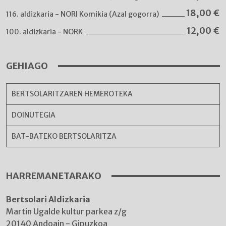
18,00
€
116. aldizkaria - NORI Komikia (Azal gogorra)
12,00
€
100. aldizkaria - NORK
GEHIAGO
BERTSOLARITZAREN HEMEROTEKA
DOINUTEGIA
BAT-BATEKO BERTSOLARITZA
HARREMANETARAKO
Bertsolari Aldizkaria
Martin Ugalde kultur parkea z/g
20140 Andoain - Gipuzkoa