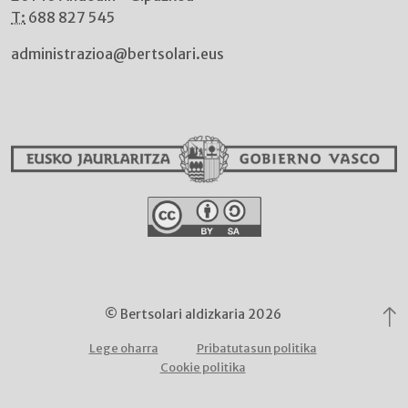
T:
688 827 545
administrazioa@bertsolari.eus
© Bertsolari aldizkaria 2026
Lege oharra
Pribatutasun politika
Cookie politika