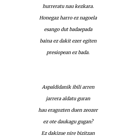
hurreratu nau kezkara.
Honegaz harro ez nagoela
esango dut badaepada
baina ez dakit ezer egiten
presiopean ez bada.
Aspaldidanik ibili arren
jarrera aldatu guran
hau eragozten duen zeozer
ez ote daukagu gugan?
Ez dakizue nire bizitzan