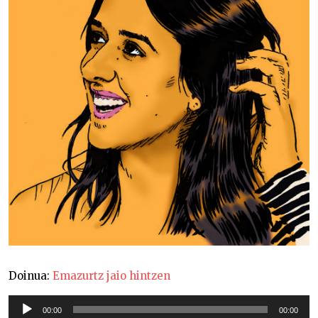
Doinua:
Emazurtz jaio hintzen
Soinu
00:00
00:00