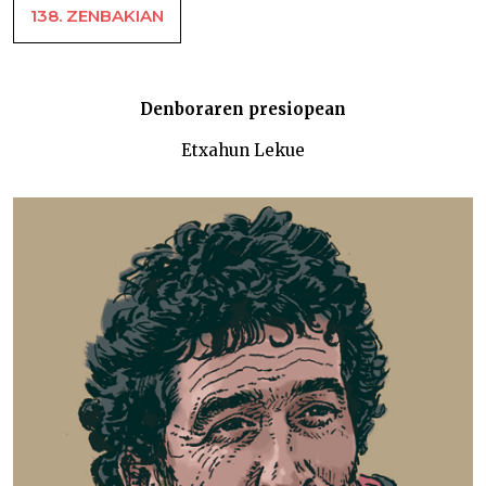
138. ZENBAKIAN
Denboraren presiopean
Etxahun Lekue