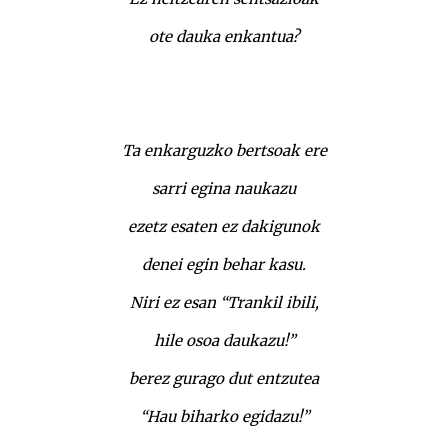
ote dauka enkantua?
Ta enkarguzko bertsoak ere
sarri egina naukazu
ezetz esaten ez dakigunok
denei egin behar kasu.
Niri ez esan “Trankil ibili,
hile osoa daukazu!”
berez gurago dut entzutea
“Hau biharko egidazu!”