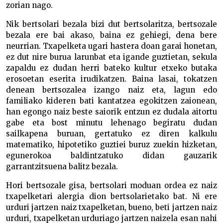
zorian nago.
Nik bertsolari bezala bizi dut bertsolaritza, bertsozale
bezala ere bai akaso, baina ez gehiegi, dena bere
neurrian. Txapelketa ugari hastera doan garai honetan,
ez dut nire burua larunbat eta igande guztietan, sekula
zapaldu ez dudan herri bateko kultur etxeko butaka
erosoetan eserita irudikatzen. Baina lasai, tokatzen
denean bertsozalea izango naiz eta, lagun edo
familiako kideren bati kantatzea egokitzen zaionean,
han egongo naiz beste saiorik entzun ez dudala aitortu
gabe eta bost minutu lehenago begiratu dudan
sailkapena buruan, gertatuko ez diren kalkulu
matematiko, hipotetiko guztiei buruz zuekin hizketan,
egunerokoa baldintzatuko didan gauzarik
garrantzitsuena balitz bezala.
Hori bertsozale gisa, bertsolari moduan ordea ez naiz
txapelketari alergia dion bertsolarietako bat. Ni ere
urduri jartzen naiz txapelketan, bueno, beti jartzen naiz
urduri, txapelketan urduriago jartzen naizela esan nahi