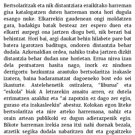
Bertsolaritzak eta nik distantziara eraikitako harreman
gisa katalogatzen duten harreman mota hori dugula
esango nuke. Elkarrekin gaudenean ongi moldatzen
gara, badakigu batak besteaz zer espero duen eta
elkarri aurpegi ona jartzen diogu beti, nik berari bai
behintzat. Hori bai, argi daukat behin hilabete pare bat
batera igarotzen baditugu, ondoren distantzia behar
dudala. Azkenaldian ordea, nahiko traba jartzen dizkit
distantzia behar dudan une horietan. Errua nirea izan
dela pentsatzen hasita nago, inork ez ninduen
derrigortu hezkuntza arautuko bertsolaritza irakasle
izatera, baina badaramatzat dagoeneko bost edo sei
ikasturte. Astelehenetik ostiralera, “liburua” eta
“eskola” biak A letrarekin amaitu arren, ez dutela
errimatzen azalduz eta “ai zapotxin ez dago zer egin,
guraso eta irakasleekin” abestuz. Kolokan egon liteke
bertsolaritza eta nire arteko harremana, nahiz eta
orain artean publikoki ez dugun adierazpenik egin.
Bikote harreman irekia zena itxi nahi duenak bezala,
atzetik segika dudala nabaritzen dut eta gogaitzeko