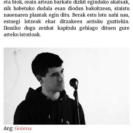
eta biok, orain artean barkatu dizkit egindako akatsak,
nik hobetuko dudala esan diodan bakoitzean, sinistu
nauenaren plantak egin ditu. Berak estu lotu nahi nau,
estuegi lotzeak ekar ditzakeen arrisku guztiekin.
Ikusiko dugu zenbat kapitulu gehiago dituen gure
arteko istorioak.
Arg:
Goiena