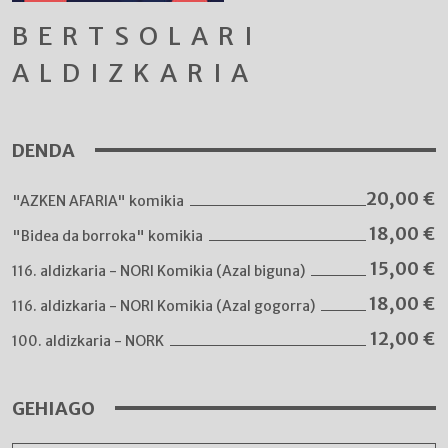
BERTSOLARI
ALDIZKARIA
DENDA
20,00
€
"AZKEN AFARIA" komikia
18,00
€
"Bidea da borroka" komikia
15,00
€
116. aldizkaria - NORI Komikia (Azal biguna)
18,00
€
116. aldizkaria - NORI Komikia (Azal gogorra)
12,00
€
100. aldizkaria - NORK
GEHIAGO