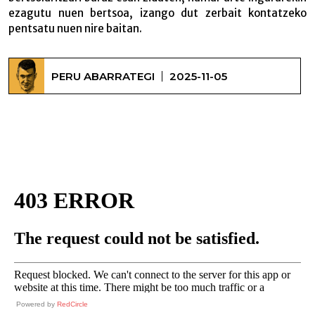
ezagutu nuen bertsoa, izango dut zerbait kontatzeko
pentsatu nuen nire baitan.
PERU ABARRATEGI
2025-11-05
Distantziara eraikitako harremanak –
Powered by
RedCircle