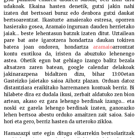
udakoak. Ekaina hasten denetik, gutxi jakin nahi
izaten dut bertsoari buruz edo denbora gutxi daukat
bertsoarentzat. Ikasturte amaierako estresa, oporren
hasierako gosea, Aramaio inguruan dauden herrietako
jaiak… beste lehentasun batzuk izaten ditut. Uztailean
pare bat aste igarotzera hondartza daukan tokiren
batera joan ondoren, hondartza
aramaio
arrontzat
kontu exotikoa da, iristen da abuztuko lehenengo
astea. Ohetik egun bat gehiago izango balitz bezala
altsatzen zaren batean, google calendar delakoak
jakinarazpena bidaltzen dizu, bihar 13:00etan
Gasteizko jaietako saioa Aihotz plazan. Orduan datoz
distantziara eraikitako harremanen kontuak berriz. Bi
hilabete dira ez dudala ikusi, zerbait aldatuko zen bion
artean, akaso ez gara lehengo berdinak izango… eta
noski ez garela lehengo berdinak izaten, ganorazko
lehen bertsoa abestu orduko amaitzen zait saioa. Saio
hori eta gero, berriz hasten da urteroko zikloa.
Hamazazpi urte egin ditugu elkarrekin bertsolaritzak