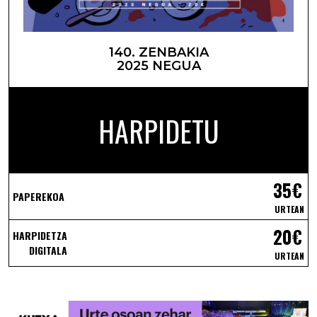
140. ZENBAKIA
2025 NEGUA
HARPIDETU
35€
PAPEREKOA
URTEAN
20€
HARPIDETZA
DIGITALA
URTEAN