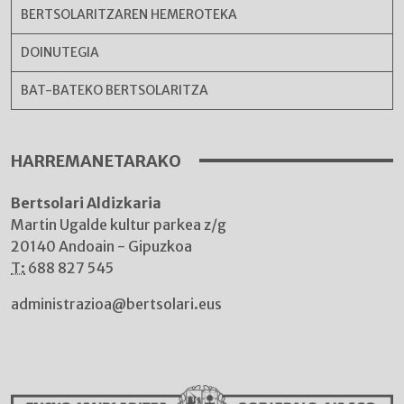
BERTSOLARITZAREN HEMEROTEKA
DOINUTEGIA
BAT-BATEKO BERTSOLARITZA
HARREMANETARAKO
Bertsolari Aldizkaria
Martin Ugalde kultur parkea z/g
20140 Andoain - Gipuzkoa
T:
688 827 545
administrazioa@bertsolari.eus