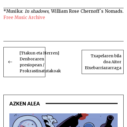
*Musika:
In shadows
, William Rose Chernoff´s Nomads.
Free Music Archive
Distantziara eraikitako harremanak Distantziara
eraikitako harremanak
BIDALKETETAN
ZEHAR
[Ttakun eta Herren]
Txapelaren bila
Denboraren
NABIGATU
doa Aitor
presiopean /
Etxebarriazarraga
Prokrastinatutakoak
AZKEN ALEA