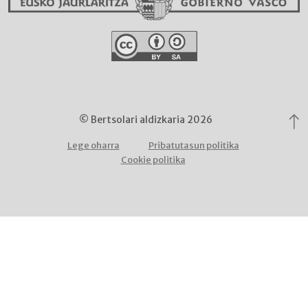
© Bertsolari aldizkaria 2026
Lege oharra
Pribatutasun politika
Cookie politika