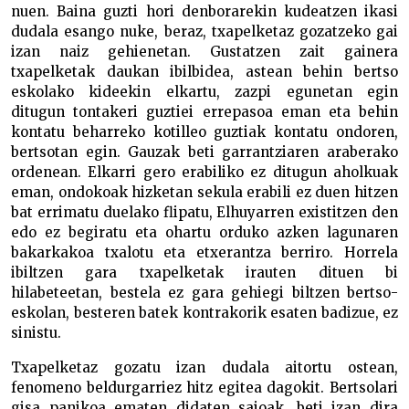
nuen. Baina guzti hori denborarekin kudeatzen ikasi
dudala esango nuke, beraz, txapelketaz gozatzeko gai
izan naiz gehienetan. Gustatzen zait gainera
txapelketak daukan ibilbidea, astean behin bertso
eskolako kideekin elkartu, zazpi egunetan egin
ditugun tontakeri guztiei errepasoa eman eta behin
kontatu beharreko kotilleo guztiak kontatu ondoren,
bertsotan egin. Gauzak beti garrantziaren araberako
ordenean. Elkarri gero erabiliko ez ditugun aholkuak
eman, ondokoak hizketan sekula erabili ez duen hitzen
bat errimatu duelako flipatu, Elhuyarren existitzen den
edo ez begiratu eta ohartu orduko azken lagunaren
bakarkakoa txalotu eta etxerantza berriro. Horrela
ibiltzen gara txapelketak irauten dituen bi
hilabeteetan, bestela ez gara gehiegi biltzen bertso-
eskolan, besteren batek kontrakorik esaten badizue, ez
sinistu.
Txapelketaz gozatu izan dudala aitortu ostean,
fenomeno beldurgarriez hitz egitea dagokit. Bertsolari
gisa panikoa ematen didaten saioak, beti izan dira