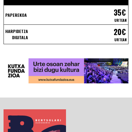
35€
PAPEREKOA
URTEAN
20€
HARPIDETZA
DIGITALA
URTEAN