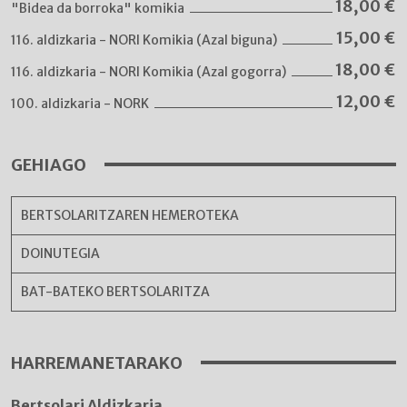
18,00
€
"Bidea da borroka" komikia
15,00
€
116. aldizkaria - NORI Komikia (Azal biguna)
18,00
€
116. aldizkaria - NORI Komikia (Azal gogorra)
12,00
€
100. aldizkaria - NORK
GEHIAGO
BERTSOLARITZAREN HEMEROTEKA
DOINUTEGIA
BAT-BATEKO BERTSOLARITZA
HARREMANETARAKO
Bertsolari Aldizkaria