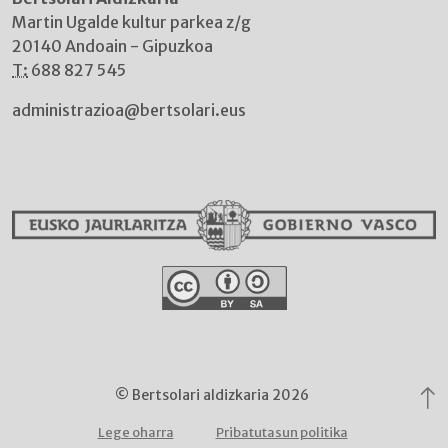
Martin Ugalde kultur parkea z/g
20140 Andoain - Gipuzkoa
T:
688 827 545
administrazioa@bertsolari.eus
© Bertsolari aldizkaria 2026
Lege oharra
Pribatutasun politika