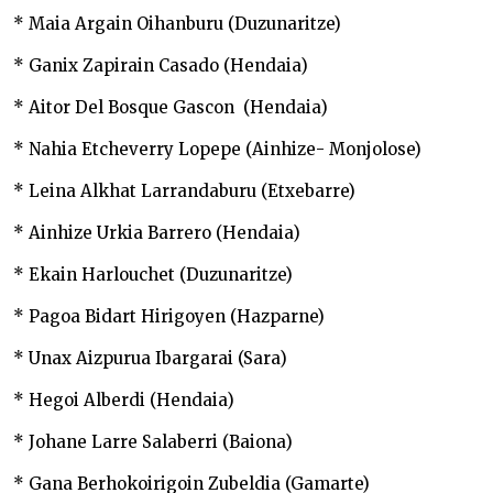
* Maia Argain Oihanburu (Duzunaritze)
* Ganix Zapirain Casado (Hendaia)
* Aitor Del Bosque Gascon (Hendaia)
* Nahia Etcheverry Lopepe (Ainhize- Monjolose)
* Leina Alkhat Larrandaburu (Etxebarre)
* Ainhize Urkia Barrero (Hendaia)
* Ekain Harlouchet (Duzunaritze)
* Pagoa Bidart Hirigoyen (Hazparne)
* Unax Aizpurua Ibargarai (Sara)
* Hegoi Alberdi (Hendaia)
* Johane Larre Salaberri (Baiona)
* Gana Berhokoirigoin Zubeldia (Gamarte)