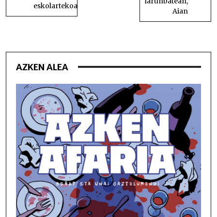
larunbatean,
eskolartekoa
Aian
AZKEN ALEA