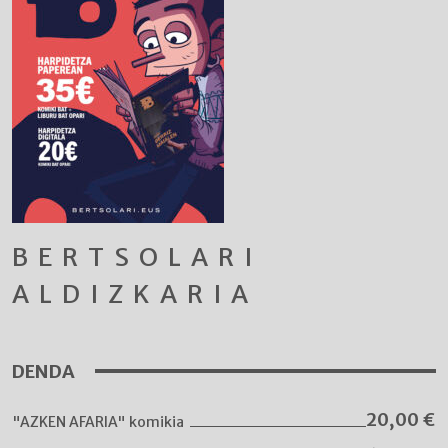
BERTSOLARI
ALDIZKARIA
DENDA
20,00
€
"AZKEN AFARIA" komikia