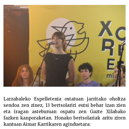
Larzabaleko Espelletenia ostatuan jarritako oholtza
sendoa zen zinez, 13 bertsolariri eutsi behar izan zien
eta iragan asteburuan ospatu zen Gazte Xilabako
fazken kanporaketan. Honako bertsolariak aritu ziren
kantuan Aimar Karrikaren aginduetara: