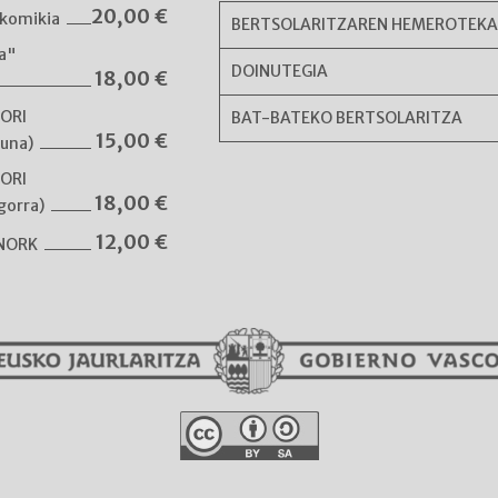
20,00
€
komikia
BERTSOLARITZAREN HEMEROTEK
ka"
DOINUTEGIA
18,00
€
NORI
BAT-BATEKO BERTSOLARITZA
15,00
€
guna)
NORI
18,00
€
gorra)
12,00
€
 NORK