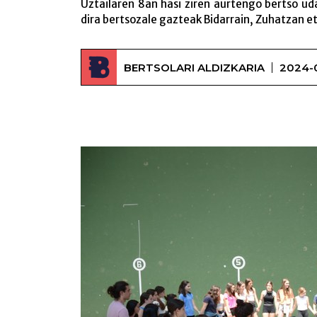
Uztailaren 8an hasi ziren aurtengo bertso ud
dira bertsozale gazteak Bidarrain, Zuhatzan et
BERTSOLARI ALDIZKARIA
2024-