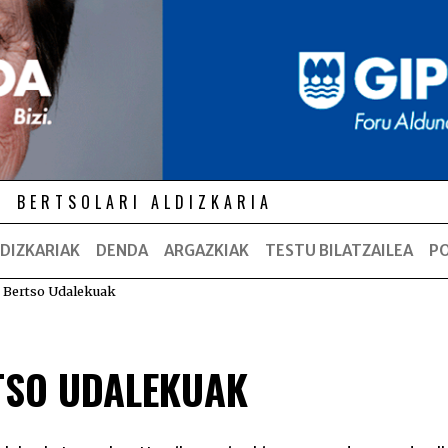
BERTSOLARI ALDIZKARIA
DIZKARIAK
DENDA
ARGAZKIAK
TESTU BILATZAILEA
P
 Bertso Udalekuak
TSO UDALEKUAK