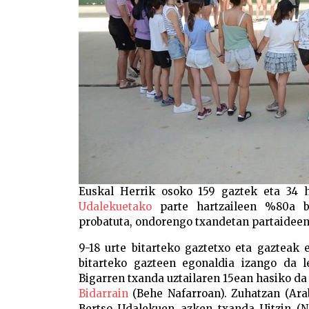
Euskal Herrik osoko 159 gaztek eta 34 h
Udalekuetako
parte hartzaileen %80a be
probatuta, ondorengo txandetan partaideen
9-18 urte bitarteko gaztetxo eta gazteak 
bitarteko gazteen egonaldia izango da l
Bigarren txanda uztailaren 15ean hasiko da 
Bidarrain
(Behe Nafarroan). Zuhatzan (Arab
Bertso Udalekuen azken txanda Uitzin (Na