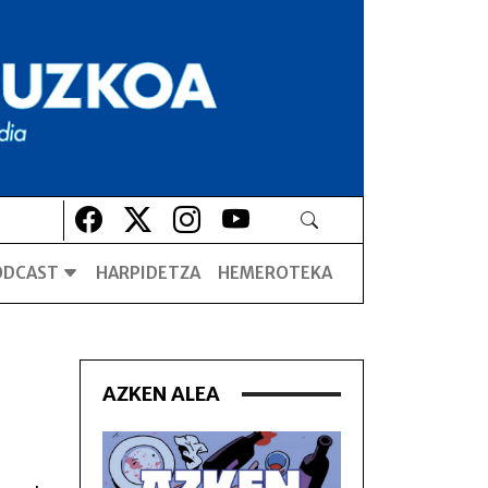
Lehio berrian irekiko da
Lehio berrian irekiko da
Lehio berrian irekiko da
Lehio berrian irekiko da
ODCAST
HARPIDETZA
HEMEROTEKA
AZKEN ALEA