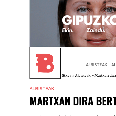
ALBISTEAK
AL
Etxea
»
Albisteak
»
Martxan dira
ALBISTEAK
MARTXAN DIRA BER