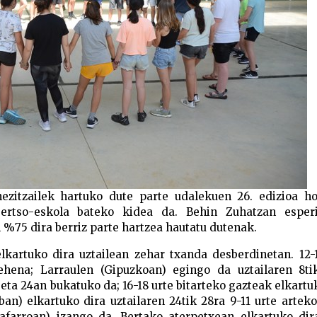
ezitzailek hartuko dute parte udalekuen 26. edizioa ho
rtso-eskola bateko kidea da. Behin Zuhatzan esperi
 %75 dira berriz parte hartzea hautatu dutenak.
elkartuko dira uztailean zehar txanda desberdinetan. 12-
ehena; Larraulen (Gipuzkoan) egingo da uztailaren 8tik
eta 24an bukatuko da; 16-18 urte bitarteko gazteak elkartu
an) elkartuko dira uztailaren 24tik 28ra 9-11 urte artek
farroan) izango da. Bertako aterpetxean elkartuko dira