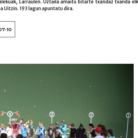
alekuak, Larraulen. Uztaila amaitu bitarte txandaz txanda el
a Uitzin. 193 lagun apuntatu dira.
07-10
Martxan dira Bertso Udale