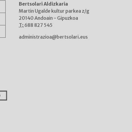
Bertsolari Aldizkaria
A
Martin Ugalde kultur parkea z/g
20140 Andoain - Gipuzkoa
T:
688 827 545
administrazioa@bertsolari.eus