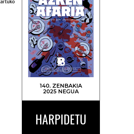
kartuko
kuak –
140. ZENBAKIA
2025 NEGUA
HARPIDETU