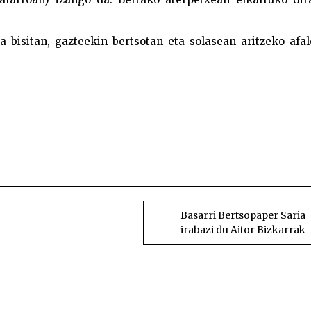
a bisitan, gazteekin bertsotan eta solasean aritzeko afa
Martxan dira Bertso Uda
Basarri Bertsopaper Saria
irabazi du Aitor Bizkarrak