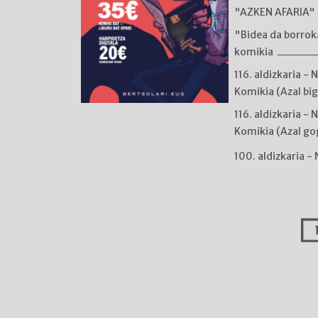
"AZKEN AFARIA" 
"Bidea da borro
komikia
116. aldizkaria - 
Komikia (Azal bi
116. aldizkaria - 
Komikia (Azal go
100. aldizkaria -