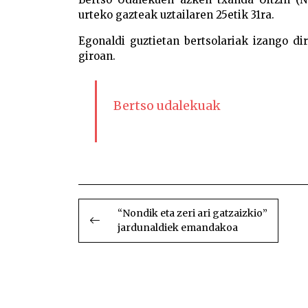
urteko gazteak uztailaren 25etik 31ra.
Egonaldi guztietan bertsolariak izango dir
giroan.
Bertso udalekuak
BIDALKETETAN
ZEHAR
“Nondik eta zeri ari gatzaizkio”
jardunaldiek emandakoa
NABIGATU