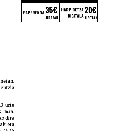
35€
20€
HARPIDETZA
PAPEREKOA
DIGITALA
URTEAN
URTEAN
netan.
entzia
13 urte
 14ra.
ko dira
oak eta
 14-15