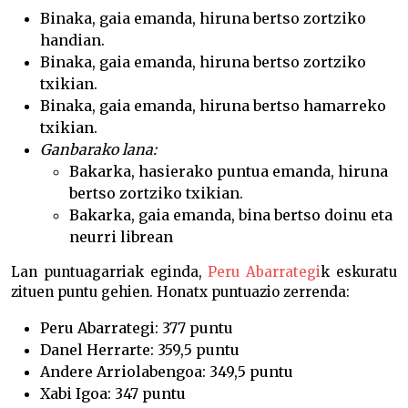
Binaka, gaia emanda, hiruna bertso zortziko
handian.
Binaka, gaia emanda, hiruna bertso zortziko
txikian.
Binaka, gaia emanda, hiruna bertso hamarreko
txikian.
Ganbarako lana:
Bakarka, hasierako puntua emanda, hiruna
bertso zortziko txikian.
Bakarka, gaia emanda, bina bertso doinu eta
neurri librean
Lan puntuagarriak eginda,
Peru Abarrategi
k eskuratu
zituen puntu gehien. Honatx puntuazio zerrenda:
Peru Abarrategi: 377 puntu
Danel Herrarte: 359,5 puntu
Andere Arriolabengoa: 349,5 puntu
Xabi Igoa: 347 puntu