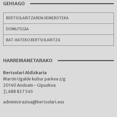
GEHIAGO
BERTSOLARITZAREN HEMEROTEKA
DOINUTEGIA
BAT-BATEKO BERTSOLARITZA
HARREMANETARAKO
Bertsolari Aldizkaria
Martin Ugalde kultur parkea z/g
20140 Andoain - Gipuzkoa
T:
688 827 545
administrazioa@bertsolari.eus