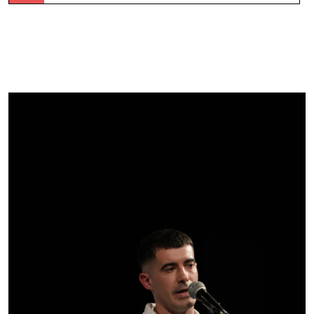
Peru Abarrategik Aramaioko saioa irabazita ebatzita
gelditu da finala –