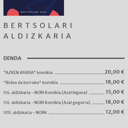
BERTSOLARI
ALDIZKARIA
DENDA
20,00
€
"AZKEN AFARIA" komikia
18,00
€
"Bidea da borroka" komikia
15,00
€
116. aldizkaria - NORI Komikia (Azal biguna)
18,00
€
116. aldizkaria - NORI Komikia (Azal gogorra)
12,00
€
100. aldizkaria - NORK