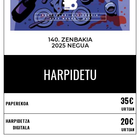
140. ZENBAKIA
2025 NEGUA
HARPIDETU
35€
PAPEREKOA
URTEAN
20€
HARPIDETZA
DIGITALA
URTEAN