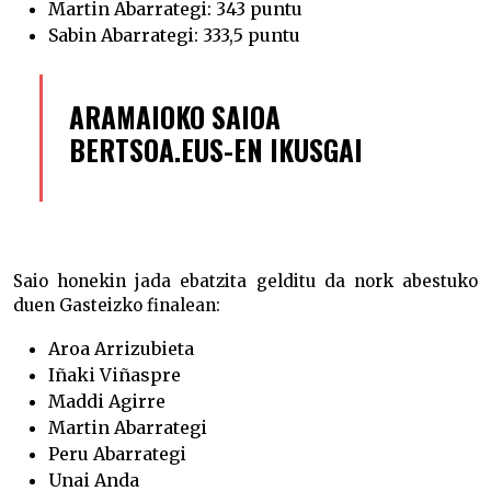
Martin Abarrategi: 343 puntu
Sabin Abarrategi: 333,5 puntu
ARAMAIOKO SAIOA
BERTSOA.EUS-EN IKUSGAI
Saio honekin jada ebatzita gelditu da nork abestuko
duen Gasteizko finalean:
Aroa Arrizubieta
Iñaki Viñaspre
Maddi Agirre
Martin Abarrategi
Peru Abarrategi
Unai Anda