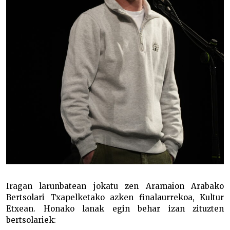
Iragan larunbatean jokatu zen Aramaion Arabako
Bertsolari Txapelketako azken finalaurrekoa, Kultur
Etxean. Honako lanak egin behar izan zituzten
bertsolariek: